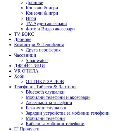
Дронове
Конзоли & игри
Конзоли & игри
Игри
TV-Аудио аксесоари
Фото и Видео аксесоари
TV БОКС
Дронове
Компютри & Периферия
Друга периферия
Часовници
Smartwatch
ДЖОЙСТИЦИ
VR ОЧИЛА
Хоби
ОПТИКИ ЗА ЛОВ
Телефони, Таблети & Лаптопи
Bluetooth слушалки
Мобилни телефони и аксесоари
Аксесоари за телефони
Безжични слушалки
Зарядни устройства за мобилни телефони
Мобилни телефони
Кабели за мобилни телефони
IT Продукти