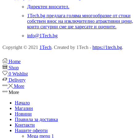
Директен вносител.
1Tech.bg предлага голяма многообразие от стоки
собствен внос на изключително атрактивни цени,
които сигурни сме ще харесате и оцените.
info@1Tech.bg
Copyright © 2021
1Tech
. Created by 1Tech -
https://1tech.bg
.
Home
Shop
0
Wishlist
Delivery
More
More
Начало
Магазин
Новини
Правила за доставка
Контакти
Нашите оферти
Mega menu 1