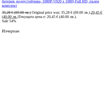
батерия, водоустойчива, 1080P (1920 х 1080) Full HD, пълен
комплект
35,28
€
(69.00 лв.)
Original price was: 35,28 € (69.00 лв.).
20,45
€
(40.00 лв.)
Текущата цена е: 20,45 € (40.00 лв.).
Sale
54%
Изчерпан