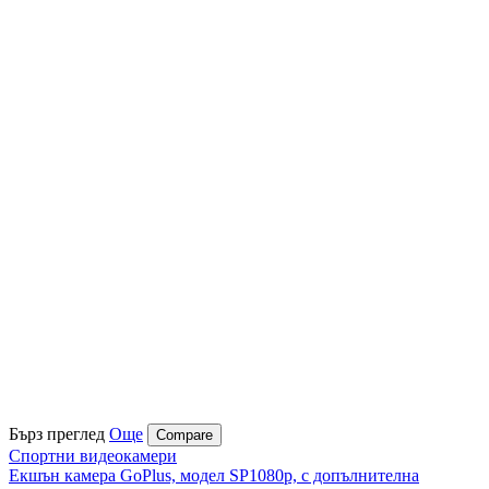
Бърз преглед
Още
Compare
Спортни видеокамери
Екшън камера GoPlus, модел SP1080p, с допълнителна