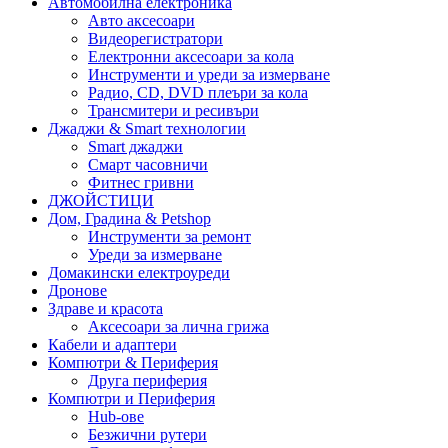
Автомобилна електроника
Авто аксесоари
Видеорегистратори
Електронни аксесоари за кола
Инструменти и уреди за измерване
Радио, CD, DVD плеъри за кола
Трансмитери и ресивъри
Джаджи & Smart технологии
Smart джаджи
Смарт часовничи
Фитнес гривни
ДЖОЙСТИЦИ
Дом, Градина & Petshop
Инструменти за ремонт
Уреди за измерване
Домакински електроуреди
Дронове
Здраве и красота
Аксесоари за лична грижа
Кабели и адаптери
Компютри & Периферия
Друга периферия
Компютри и Периферия
Hub-ове
Безжични рутери