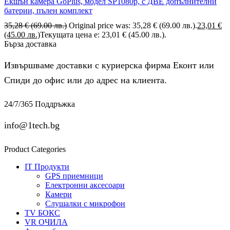
Екшън камера GoPlus, модел SP1080p, с ДВЕ допълнителни
батерии, пълен комплект
35,28
€
(69.00 лв.)
Original price was: 35,28 € (69.00 лв.).
23,01
€
(45.00 лв.)
Текущата цена е: 23,01 € (45.00 лв.).
Бърза доставка
Извършваме доставки с куриерска фирма Еконт или
Спиди до офис или до адрес на клиента.
24/7/365 Поддръжка
info@1tech.bg
Product Categories
IT Продукти
GPS приемници
Електронни аксесоари
Камери
Слушалки с микрофон
TV БОКС
VR ОЧИЛА