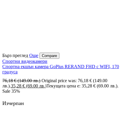
Бърз преглед
Още
Compare
Спортни видеокамери
Спортна екшън камера GoPlus RERAND FHD с WIFI, 170
градуса
76,18
€
(149.00 лв.)
Original price was: 76,18 € (149.00
лв.).
35,28
€
(69.00 лв.)
Текущата цена е: 35,28 € (69.00 лв.).
Sale
35%
Изчерпан