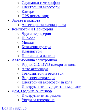
Слушалки с микрофон
Електронни аксесоари
Камери
GPS приемници
Здраве и красота
Аксесоари за лична грижа
Компютри и Периферия
Друга периферия
Hub-ове
Мишки
Безжични рутери
Клавиатури
Поставки за лаптоп
Автомобилна електроника
Радио, CD, DVD плеъри за кола
Авто аксесоари
Трансмитери и ресивъри
Видеорегистратори
Електронни аксесоари за кола
Инструменти и уреди за измерване
Дом, Градина & Petshop
Инструменти за ремонт
Уреди за измерване
Log in / sign up