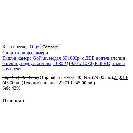
Бърз преглед
Още
Compare
Спортни видеокамери
Екшън камера GoPlus, модел SP1080p, с ДВЕ допълнителни
батерии, водоустойчива, 1080P (1920 х 1080) Full HD, пълен
комплект
40,39
€
(79.00 лв.)
Original price was: 40,39 € (79.00 лв.).
23,01
€
(45.00 лв.)
Текущата цена е: 23,01 € (45.00 лв.).
Sale
42%
Изчерпан