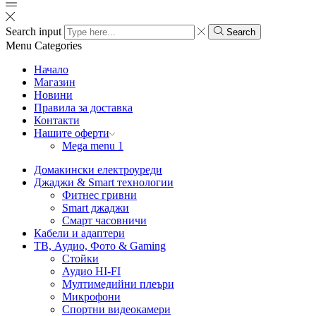
Search input
Search
Menu
Categories
Начало
Магазин
Новини
Правила за доставка
Контакти
Нашите оферти
Mega menu 1
Домакински електроуреди
Джаджи & Smart технологии
Фитнес гривни
Smart джаджи
Смарт часовничи
Кабели и адаптери
ТВ, Аудио, Фото & Gaming
Стойки
Аудио HI-FI
Мултимедийни плеъри
Микрофони
Спортни видеокамери