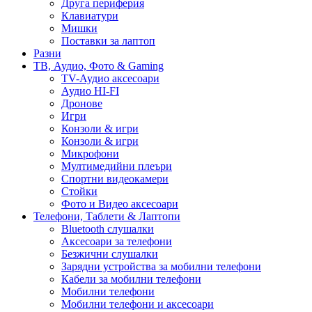
Друга периферия
Клавиатури
Мишки
Поставки за лаптоп
Разни
ТВ, Аудио, Фото & Gaming
TV-Аудио аксесоари
Аудио HI-FI
Дронове
Игри
Конзоли & игри
Конзоли & игри
Микрофони
Мултимедийни плеъри
Спортни видеокамери
Стойки
Фото и Видео аксесоари
Телефони, Таблети & Лаптопи
Bluetooth слушалки
Аксесоари за телефони
Безжични слушалки
Зарядни устройства за мобилни телефони
Кабели за мобилни телефони
Мобилни телефони
Мобилни телефони и аксесоари