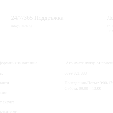
24/7/365 Поддръжка
Л
info@1tech.bg
гр.
ТЕ
ормация за магазина
Ако имате нужда от помощ
ас
0899 821 333
такти
Понеделник-Петък: 9:00-17
Събота: 09:00 – 13:00
азин
т акаунт
ъчките ми