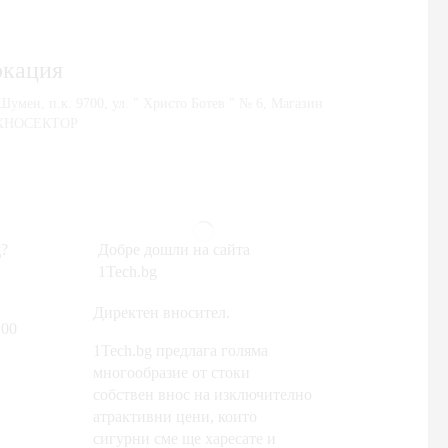
окация
 Шумен, п.к. 9700, ул. " Христо Ботев " № 6, Магазин
ХНОСЕКТОР
?
Добре дошли на сайта
1Tech.bg
Директен вносител.
:00
1Tech.bg предлага голяма
многообразие от стоки
собствен внос на изключително
атрактивни цени, които
сигурни сме ще харесате и