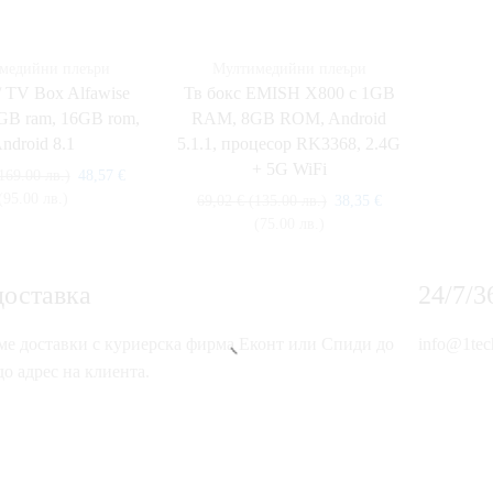
медийни плеъри
Мултимедийни плеъри
/ TV Box Alfawise
Тв бокс EMISH X800 с 1GB
GB ram, 16GB rom,
RAM, 8GВ ROM, Android
ndroid 8.1
5.1.1, процесор RK3368, 2.4G
+ 5G WiFi
169.00 лв.)
48,57
€
(95.00 лв.)
69,02
€
(135.00 лв.)
38,35
€
(75.00 лв.)
доставка
24/7/
е доставки с куриерска фирма Еконт или Спиди до
info@1tec
о адрес на клиента.