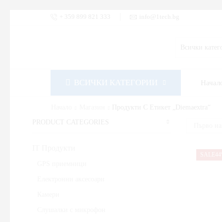
+ 359 899 821 333
info@1tech.bg
ВСИЧКИ КАТЕГОРИИ
Начал
Начало
Магазин
Продукти С Етикет „diemaextra“
PRODUCT CATEGORIES
IT Продукти
SALE
4
GPS приемници
Електронни аксесоари
Камери
Слушалки с микрофон