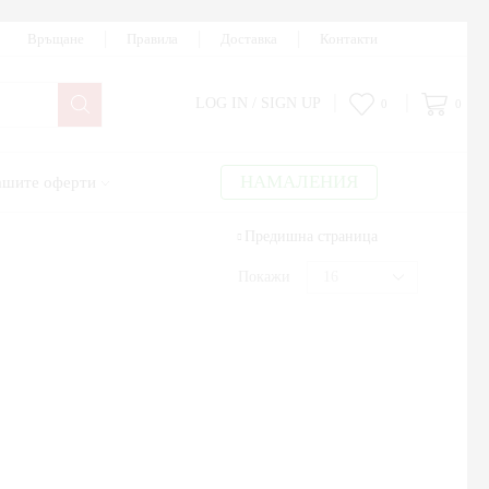
Връщане
Правила
Доставка
Контакти
LOG IN / SIGN UP
0
0
НАМАЛЕНИЯ
шите оферти
Предишна страница
Покажи