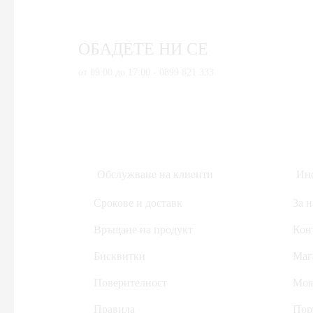
Дом, Градина & Petshop
Инструменти за ремонт
ОБАДЕТЕ НИ СЕ
Уреди за измерване
Домакински електроуреди
от 09:00 до 17:00 - 0899 821 333
Дронове
Здраве и красота
Аксесоари за лична грижа
Кабели и адаптери
Обслужване на клиенти
Инф
Компютри & Периферия
Срокове и доставк
За н
Друга периферия
Компютри и Периферия
Връщане на продукт
Кон
Hub-ове
Бисквитки
Маг
Безжични рутери
Поверителност
Моя
Друга периферия
Правила
Пор