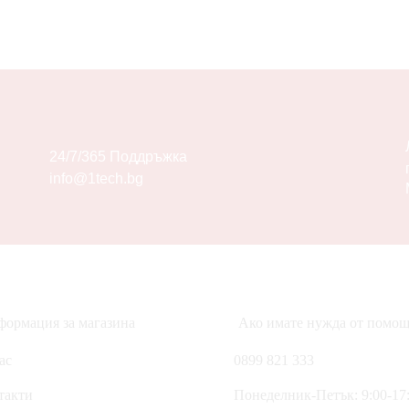
24/7/365 Поддръжка
info@1tech.bg
ормация за магазина
Ако имате нужда от помощ
ас
0899 821 333
такти
Понеделник-Петък: 9:00-17