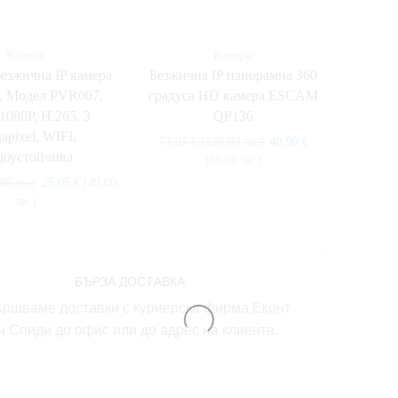
Камери
Камери
езжична IP камера
Безжична IP панорамна 360
 Модел PVR007,
градуса HD камера ESCAM
1080P, H.265, 3
QP136
apixel, WIFI,
71,07
€
(139.00 лв.)
40,90
€
доустойчива
(80.00 лв.)
00 лв.)
25,05
€
(49.00
лв.)
БЪРЗА ДОСТАВКА
ршваме доставки с куриерска фирма Еконт
и Спиди до офис или до адрес на клиента.