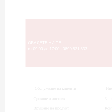
Дом, Градина & Petshop
Инструменти за ремонт
Уреди за измерване
Домакински електроуреди
Дронове
Здраве и красота
ОБАДЕТЕ НИ СЕ
от 09:00 до 17:00 - 0899 821 333
Аксесоари за лична грижа
Кабели и адаптери
Компютри & Периферия
Друга периферия
Компютри и Периферия
Обслужване на клиенти
Инф
Hub-ове
Безжични рутери
Срокове и доставк
За н
Друга периферия
Връщане на продукт
Кон