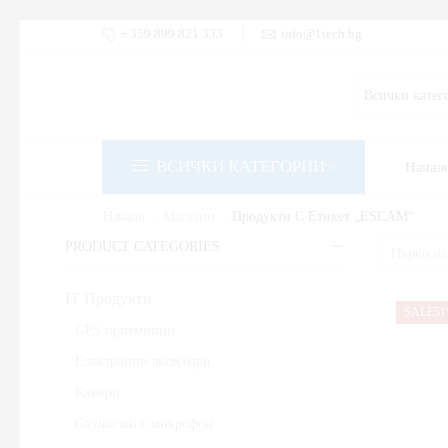
+ 359 899 821 333
info@1tech.bg
ВСИЧКИ КАТЕГОРИИ
Начал
Начало
Магазин
Продукти С Етикет „ESCAM“
PRODUCT CATEGORIES
IT Продукти
SALE
5
GPS приемници
Електронни аксесоари
Камери
Слушалки с микрофон