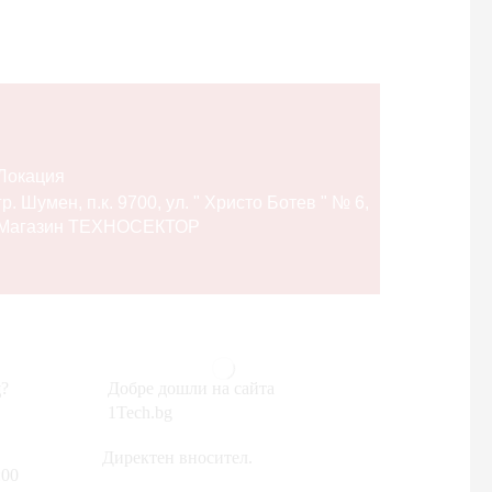
Локация
гр. Шумен, п.к. 9700, ул. " Христо Ботев " № 6,
Магазин ТЕХНОСЕКТОР
?
Добре дошли на сайта
1Tech.bg
Директен вносител.
:00