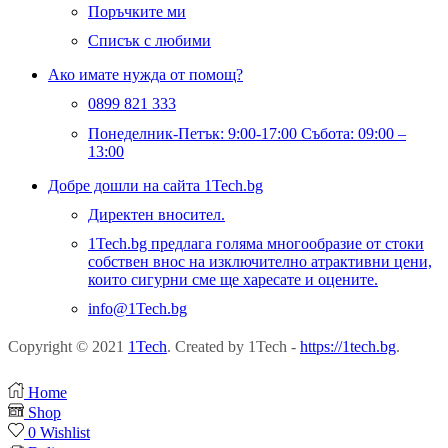
Поръчките ми
Списък с любими
Ако имате нужда от помощ?
0899 821 333
Понеделник-Петък: 9:00-17:00 Събота: 09:00 –
13:00
Добре дошли на сайта 1Tech.bg
Директен вносител.
1Tech.bg предлага голяма многообразие от стоки
собствен внос на изключително атрактивни цени,
които сигурни сме ще харесате и оцените.
info@1Tech.bg
Copyright © 2021
1Tech
. Created by 1Tech -
https://1tech.bg
.
Home
Shop
0
Wishlist