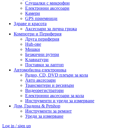
Слушалки с микрофон
Електронни аксесоари
Камери
GPS приемници
Здраве и красота
Аксесоари за лична грижа
Компютри и Периферия
Друга периферия
Hub-ове
Мишки
Безжични рутери
Клавиатури
Поставки за лаптоп
Автомобилна електроника
Радио, CD, DVD плеъри за кола
Авто аксесоари
Трансмитери и ресивъри
Видеорегистратори
Електронни аксесоари за кола
Инструменти и уреди за измерване
Дом, Градина & Petshop
Инструменти за ремонт
Уреди за измерване
Log in / sign up