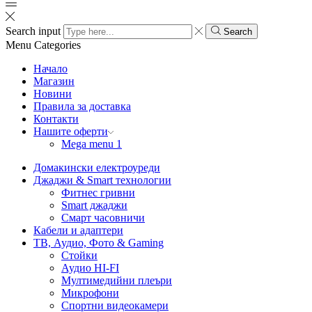
Search input
Search
Menu
Categories
Начало
Магазин
Новини
Правила за доставка
Контакти
Нашите оферти
Mega menu 1
Домакински електроуреди
Джаджи & Smart технологии
Фитнес гривни
Smart джаджи
Смарт часовничи
Кабели и адаптери
ТВ, Аудио, Фото & Gaming
Стойки
Аудио HI-FI
Мултимедийни плеъри
Микрофони
Спортни видеокамери