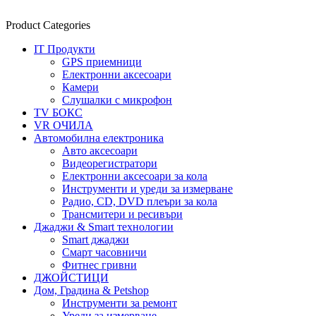
Product Categories
IT Продукти
GPS приемници
Електронни аксесоари
Камери
Слушалки с микрофон
TV БОКС
VR ОЧИЛА
Автомобилна електроника
Авто аксесоари
Видеорегистратори
Електронни аксесоари за кола
Инструменти и уреди за измерване
Радио, CD, DVD плеъри за кола
Трансмитери и ресивъри
Джаджи & Smart технологии
Smart джаджи
Смарт часовничи
Фитнес гривни
ДЖОЙСТИЦИ
Дом, Градина & Petshop
Инструменти за ремонт
Уреди за измерване