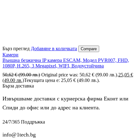
Бърз преглед
Добавяне в количката
Compare
Камери
Външна безжична IP камера ESCAM, Модел PVR007, FHD,
1080P, H.265, 3 Megapixel, WIFI, Водоустойчива
50,62
€
(99.00 лв.)
Original price was: 50,62 € (99.00 лв.).
25,05
€
(49.00 лв.)
Текущата цена е: 25,05 € (49.00 лв.).
Бърза доставка
Извършваме доставки с куриерска фирма Еконт или
Спиди до офис или до адрес на клиента.
24/7/365 Поддръжка
info@1tech.bg