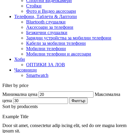
Спортни видеокамери
Стойки
Фото и Видео аксесоари
Телефони, Таблети & Лаптопи
Bluetooth слушалки
Аксесоари за телефони
Безжични слушалки
Зарядни устройства за мобилни телефони
Кабели за мобилни телефони
Мобилни телефони
Мобилни телефони и аксесоари
Хоби
ОПТИКИ ЗА ЛОВ
Часовници
Smartwatch
Filter by price
Минимална цена
Максимална
цена
Филтър
Sort by producents
Example Title
Door sit amet, consectetur adip iscing elit, sed do ore magna lorem
ipsum sit.