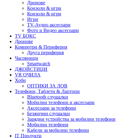
Дронове
Конзоли & игри
Конзоли & игри
Игри
TV-Аудио аксесоари
Фото и Видео аксесоари
TV БОКС
Дронове
Компютри & Периферия
Друга периферия
Часовници
Smartwatch
ДЖОЙСТИЦИ
VR ОЧИЛА
Хоби
ОПТИКИ ЗА ЛОВ
Телефони, Таблети & Лаптопи
Bluetooth слушалки
Мобилни телефони и аксесоари
Аксесоари за телефони
Безжични слушалки
Зарядни устройства за мобилни телефони
Мобилни телефони
Кабели за мобилни телефони
IT Продукти