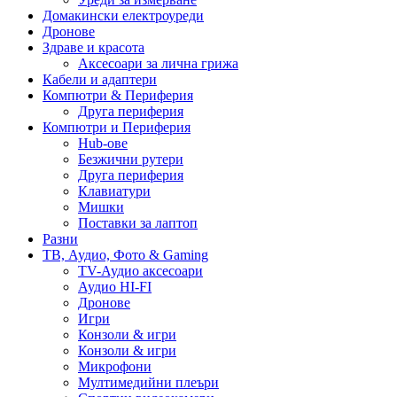
Домакински електроуреди
Дронове
Здраве и красота
Аксесоари за лична грижа
Кабели и адаптери
Компютри & Периферия
Друга периферия
Компютри и Периферия
Hub-ове
Безжични рутери
Друга периферия
Клавиатури
Мишки
Поставки за лаптоп
Разни
ТВ, Аудио, Фото & Gaming
TV-Аудио аксесоари
Аудио HI-FI
Дронове
Игри
Конзоли & игри
Конзоли & игри
Микрофони
Мултимедийни плеъри