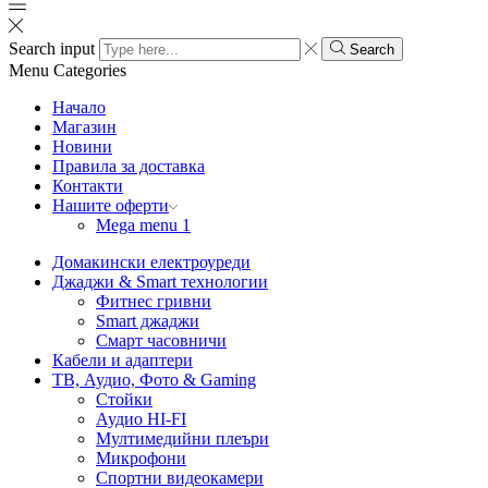
Search input
Search
Menu
Categories
Начало
Магазин
Новини
Правила за доставка
Контакти
Нашите оферти
Mega menu 1
Домакински електроуреди
Джаджи & Smart технологии
Фитнес гривни
Smart джаджи
Смарт часовничи
Кабели и адаптери
ТВ, Аудио, Фото & Gaming
Стойки
Аудио HI-FI
Мултимедийни плеъри
Микрофони
Спортни видеокамери