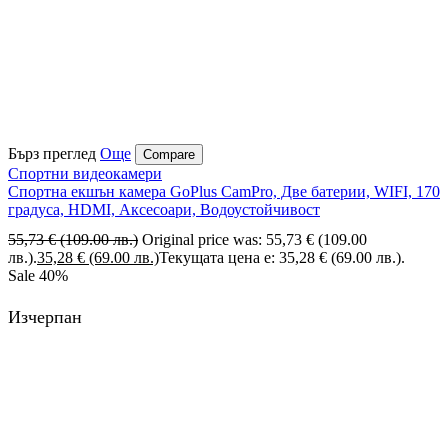
Бърз преглед
Още
Compare
Спортни видеокамери
Спортна екшън камера GoPlus CamPro, Две батерии, WIFI, 170
градуса, HDMI, Аксесоари, Водоустойчивост
55,73
€
(109.00 лв.)
Original price was: 55,73 € (109.00
лв.).
35,28
€
(69.00 лв.)
Текущата цена е: 35,28 € (69.00 лв.).
Sale
40%
Изчерпан