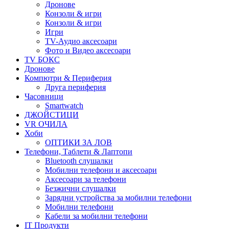
Дронове
Конзоли & игри
Конзоли & игри
Игри
TV-Аудио аксесоари
Фото и Видео аксесоари
TV БОКС
Дронове
Компютри & Периферия
Друга периферия
Часовници
Smartwatch
ДЖОЙСТИЦИ
VR ОЧИЛА
Хоби
ОПТИКИ ЗА ЛОВ
Телефони, Таблети & Лаптопи
Bluetooth слушалки
Мобилни телефони и аксесоари
Аксесоари за телефони
Безжични слушалки
Зарядни устройства за мобилни телефони
Мобилни телефони
Кабели за мобилни телефони
IT Продукти