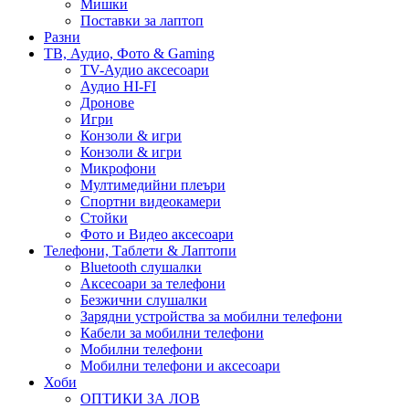
Мишки
Поставки за лаптоп
Разни
ТВ, Аудио, Фото & Gaming
TV-Аудио аксесоари
Аудио HI-FI
Дронове
Игри
Конзоли & игри
Конзоли & игри
Микрофони
Мултимедийни плеъри
Спортни видеокамери
Стойки
Фото и Видео аксесоари
Телефони, Таблети & Лаптопи
Bluetooth слушалки
Аксесоари за телефони
Безжични слушалки
Зарядни устройства за мобилни телефони
Кабели за мобилни телефони
Мобилни телефони
Мобилни телефони и аксесоари
Хоби
ОПТИКИ ЗА ЛОВ