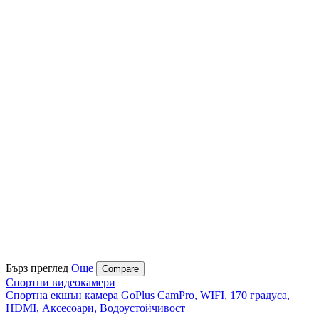
Бърз преглед
Още
Compare
Спортни видеокамери
Спортна екшън камера GoPlus CamPro, WIFI, 170 градуса,
HDMI, Аксесоари, Водоустойчивост