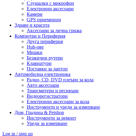
Слушалки с микрофон
Електронни аксесоари
Камери
GPS приемници
Здраве и красота
Аксесоари за лична грижа
Компютри и Периферия
Друга периферия
Hub-ове
Мишки
Безжични рутери
Клавиатури
Поставки за лаптоп
Автомобилна електроника
Радио, CD, DVD плеъри за кола
Авто аксесоари
Трансмитери и ресивъри
Видеорегистратори
Електронни аксесоари за кола
Инструменти и уреди за измерване
Дом, Градина & Petshop
Инструменти за ремонт
Уреди за измерване
Log in / sign up