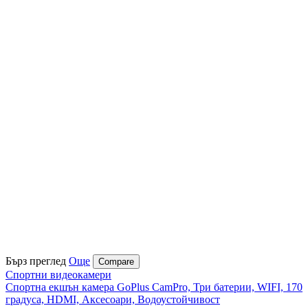
Бърз преглед
Още
Compare
Спортни видеокамери
Спортна екшън камера GoPlus CamPro, Три батерии, WIFI, 170
градуса, HDMI, Аксесоари, Водоустойчивост