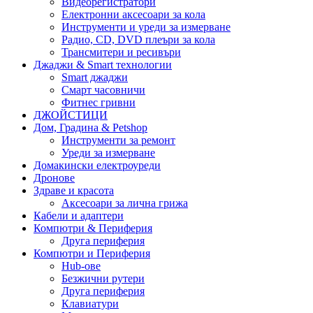
Видеорегистратори
Електронни аксесоари за кола
Инструменти и уреди за измерване
Радио, CD, DVD плеъри за кола
Трансмитери и ресивъри
Джаджи & Smart технологии
Smart джаджи
Смарт часовничи
Фитнес гривни
ДЖОЙСТИЦИ
Дом, Градина & Petshop
Инструменти за ремонт
Уреди за измерване
Домакински електроуреди
Дронове
Здраве и красота
Аксесоари за лична грижа
Кабели и адаптери
Компютри & Периферия
Друга периферия
Компютри и Периферия
Hub-ове
Безжични рутери
Друга периферия
Клавиатури