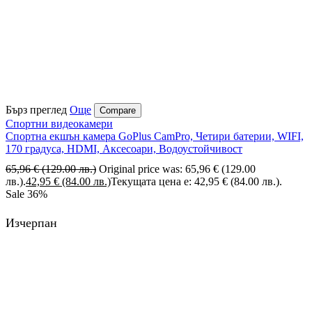
Бърз преглед
Още
Compare
Спортни видеокамери
Спортна екшън камера GoPlus CamPro, Четири батерии, WIFI,
170 градуса, HDMI, Аксесоари, Водоустойчивост
65,96
€
(129.00 лв.)
Original price was: 65,96 € (129.00
лв.).
42,95
€
(84.00 лв.)
Текущата цена е: 42,95 € (84.00 лв.).
Sale
36%
Изчерпан