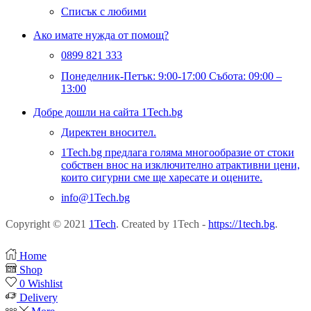
Списък с любими
Ако имате нужда от помощ?
0899 821 333
Понеделник-Петък: 9:00-17:00 Събота: 09:00 –
13:00
Добре дошли на сайта 1Tech.bg
Директен вносител.
1Tech.bg предлага голяма многообразие от стоки
собствен внос на изключително атрактивни цени,
които сигурни сме ще харесате и оцените.
info@1Tech.bg
Copyright © 2021
1Tech
. Created by 1Tech -
https://1tech.bg
.
Home
Shop
0
Wishlist
Delivery