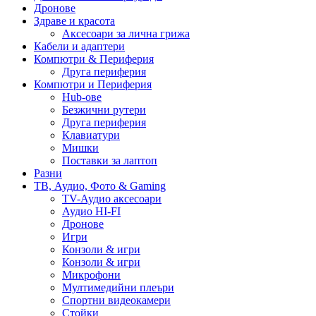
Дронове
Здраве и красота
Аксесоари за лична грижа
Кабели и адаптери
Компютри & Периферия
Друга периферия
Компютри и Периферия
Hub-ове
Безжични рутери
Друга периферия
Клавиатури
Мишки
Поставки за лаптоп
Разни
ТВ, Аудио, Фото & Gaming
TV-Аудио аксесоари
Аудио HI-FI
Дронове
Игри
Конзоли & игри
Конзоли & игри
Микрофони
Мултимедийни плеъри
Спортни видеокамери
Стойки