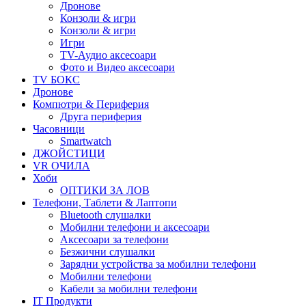
Дронове
Конзоли & игри
Конзоли & игри
Игри
TV-Аудио аксесоари
Фото и Видео аксесоари
TV БОКС
Дронове
Компютри & Периферия
Друга периферия
Часовници
Smartwatch
ДЖОЙСТИЦИ
VR ОЧИЛА
Хоби
ОПТИКИ ЗА ЛОВ
Телефони, Таблети & Лаптопи
Bluetooth слушалки
Мобилни телефони и аксесоари
Аксесоари за телефони
Безжични слушалки
Зарядни устройства за мобилни телефони
Мобилни телефони
Кабели за мобилни телефони
IT Продукти