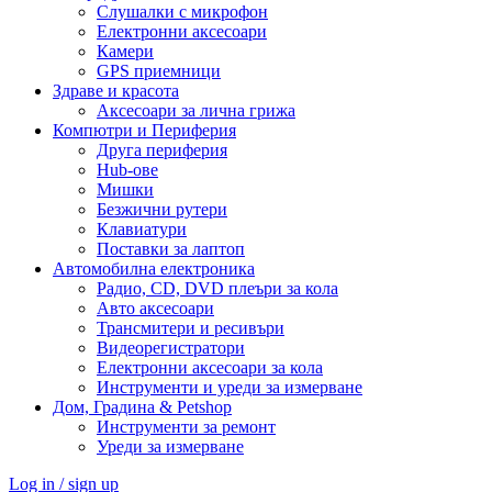
Слушалки с микрофон
Електронни аксесоари
Камери
GPS приемници
Здраве и красота
Аксесоари за лична грижа
Компютри и Периферия
Друга периферия
Hub-ове
Мишки
Безжични рутери
Клавиатури
Поставки за лаптоп
Автомобилна електроника
Радио, CD, DVD плеъри за кола
Авто аксесоари
Трансмитери и ресивъри
Видеорегистратори
Електронни аксесоари за кола
Инструменти и уреди за измерване
Дом, Градина & Petshop
Инструменти за ремонт
Уреди за измерване
Log in / sign up