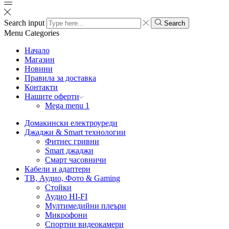
Search input
Search
Menu
Categories
Начало
Магазин
Новини
Правила за доставка
Контакти
Нашите оферти
Mega menu 1
Домакински електроуреди
Джаджи & Smart технологии
Фитнес гривни
Smart джаджи
Смарт часовничи
Кабели и адаптери
ТВ, Аудио, Фото & Gaming
Стойки
Аудио HI-FI
Мултимедийни плеъри
Микрофони
Спортни видеокамери