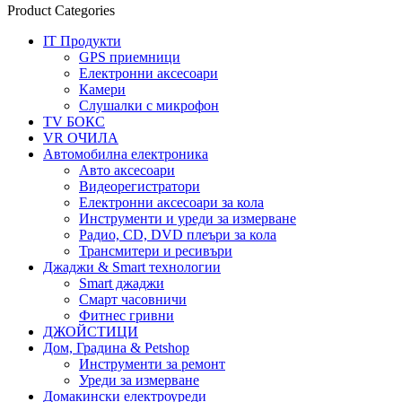
Product Categories
IT Продукти
GPS приемници
Електронни аксесоари
Камери
Слушалки с микрофон
TV БОКС
VR ОЧИЛА
Автомобилна електроника
Авто аксесоари
Видеорегистратори
Електронни аксесоари за кола
Инструменти и уреди за измерване
Радио, CD, DVD плеъри за кола
Трансмитери и ресивъри
Джаджи & Smart технологии
Smart джаджи
Смарт часовничи
Фитнес гривни
ДЖОЙСТИЦИ
Дом, Градина & Petshop
Инструменти за ремонт
Уреди за измерване
Домакински електроуреди