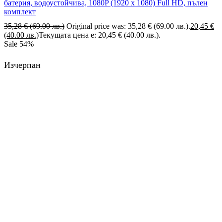
батерия, водоустойчива, 1080P (1920 х 1080) Full HD, пълен
комплект
35,28
€
(69.00 лв.)
Original price was: 35,28 € (69.00 лв.).
20,45
€
(40.00 лв.)
Текущата цена е: 20,45 € (40.00 лв.).
Sale
54%
Изчерпан