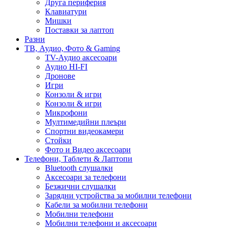
Друга периферия
Клавиатури
Мишки
Поставки за лаптоп
Разни
ТВ, Аудио, Фото & Gaming
TV-Аудио аксесоари
Аудио HI-FI
Дронове
Игри
Конзоли & игри
Конзоли & игри
Микрофони
Мултимедийни плеъри
Спортни видеокамери
Стойки
Фото и Видео аксесоари
Телефони, Таблети & Лаптопи
Bluetooth слушалки
Аксесоари за телефони
Безжични слушалки
Зарядни устройства за мобилни телефони
Кабели за мобилни телефони
Мобилни телефони
Мобилни телефони и аксесоари