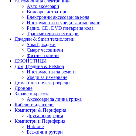
Автомобилна електроника
Авто аксесоари
Видеорегистратори
Електронни аксесоари за кола
Инструменти и уреди за измерване
Радио, CD, DVD плеъри за кола
Трансмитери и ресивъри
Джаджи & Smart технологии
Smart джаджи
Смарт часовничи
Фитнес гривни
ДЖОЙСТИЦИ
Дом, Градина & Petshop
Инструменти за ремонт
Уреди за измерване
Домакински електроуреди
Дронове
Здраве и красота
Аксесоари за лична грижа
Кабели и адаптери
Компютри & Периферия
Друга периферия
Компютри и Периферия
Hub-ове
Безжични рутери