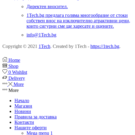
Директен вносител.
1Tech.bg предлага голяма многообразие от стоки
собствен внос на изключително атрактивни цени,
които сигурни сме ще харесате и оцените.
info@1Tech.bg
Copyright © 2021
1Tech
. Created by 1Tech -
https://1tech.bg
.
Home
Shop
0
Wishlist
Delivery
More
More
Начало
Магазин
Новини
Правила за доставка
Контакти
Нашите оферти
Mega menu 1