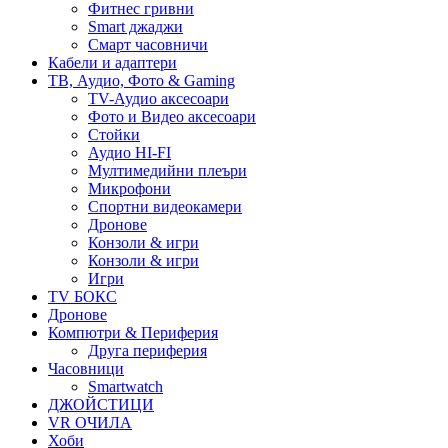
Фитнес гривни
Smart джаджи
Смарт часовничи
Кабели и адаптери
ТВ, Аудио, Фото & Gaming
TV-Аудио аксесоари
Фото и Видео аксесоари
Стойки
Аудио HI-FI
Мултимедийни плеъри
Микрофони
Спортни видеокамери
Дронове
Конзоли & игри
Конзоли & игри
Игри
TV БОКС
Дронове
Компютри & Периферия
Друга периферия
Часовници
Smartwatch
ДЖОЙСТИЦИ
VR ОЧИЛА
Хоби