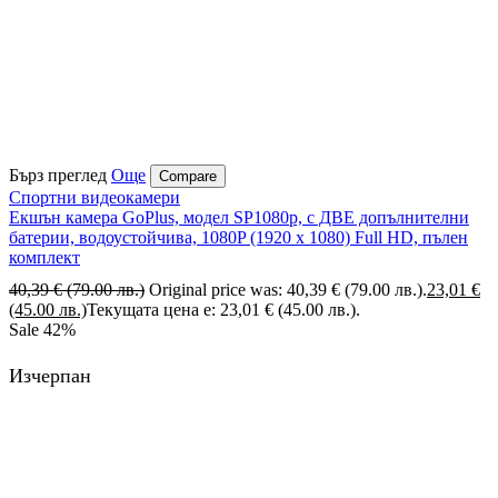
Бърз преглед
Още
Compare
Спортни видеокамери
Екшън камера GoPlus, модел SP1080p, с ДВЕ допълнителни
батерии, водоустойчива, 1080P (1920 х 1080) Full HD, пълен
комплект
40,39
€
(79.00 лв.)
Original price was: 40,39 € (79.00 лв.).
23,01
€
(45.00 лв.)
Текущата цена е: 23,01 € (45.00 лв.).
Sale
42%
Изчерпан