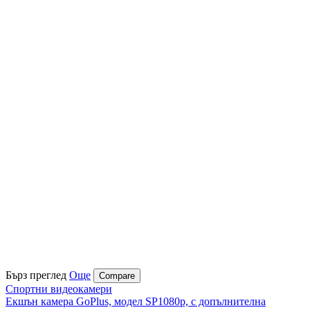
Бърз преглед
Още
Compare
Спортни видеокамери
Екшън камера GoPlus, модел SP1080p, с допълнителна