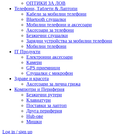
ОПТИКИ ЗА ЛОВ
Телефони, Таблети & Лаптопи
Кабели за мобилни телефони
Bluetooth слушалки
Мобилни телефони и аксесоари
Аксесоари за телефони
Безжични слушалки
Зарядни устройства за мобилни телефони
Мобилни телефони
IT Продукти
Електронни аксесоари
Камери
GPS приемници
Слушалки с микрофон
Здраве и красота
Аксесоари за лична грижа
Компютри и Периферия
Безжични рутери
Клавиатури
Поставки за лаптоп
Друга периферия
Hub-ове
Мишки
Log in / sign up