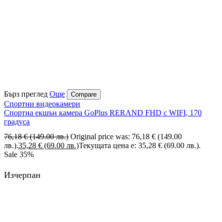
Бърз преглед
Още
Compare
Спортни видеокамери
Спортна екшън камера GoPlus RERAND FHD с WIFI, 170
градуса
76,18
€
(149.00 лв.)
Original price was: 76,18 € (149.00
лв.).
35,28
€
(69.00 лв.)
Текущата цена е: 35,28 € (69.00 лв.).
Sale
35%
Изчерпан