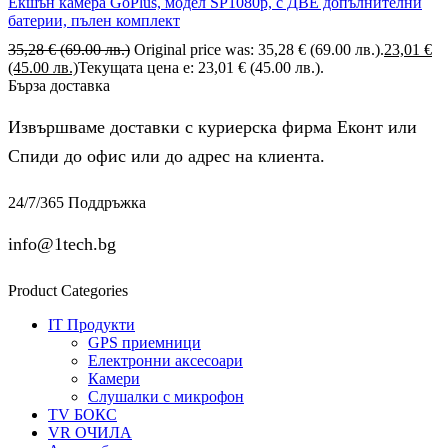
Екшън камера GoPlus, модел SP1080p, с ДВЕ допълнителни
батерии, пълен комплект
35,28
€
(69.00 лв.)
Original price was: 35,28 € (69.00 лв.).
23,01
€
(45.00 лв.)
Текущата цена е: 23,01 € (45.00 лв.).
Бърза доставка
Извършваме доставки с куриерска фирма Еконт или
Спиди до офис или до адрес на клиента.
24/7/365 Поддръжка
info@1tech.bg
Product Categories
IT Продукти
GPS приемници
Електронни аксесоари
Камери
Слушалки с микрофон
TV БОКС
VR ОЧИЛА