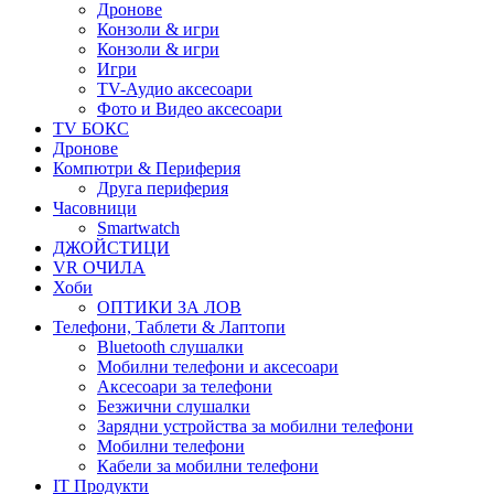
Дронове
Конзоли & игри
Конзоли & игри
Игри
TV-Аудио аксесоари
Фото и Видео аксесоари
TV БОКС
Дронове
Компютри & Периферия
Друга периферия
Часовници
Smartwatch
ДЖОЙСТИЦИ
VR ОЧИЛА
Хоби
ОПТИКИ ЗА ЛОВ
Телефони, Таблети & Лаптопи
Bluetooth слушалки
Мобилни телефони и аксесоари
Аксесоари за телефони
Безжични слушалки
Зарядни устройства за мобилни телефони
Мобилни телефони
Кабели за мобилни телефони
IT Продукти