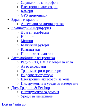
Слушалки с микрофон
Електронни аксесоари
Камери
GPS приемници
Здраве и красота
Аксесоари за лична грижа
Компютри и Периферия
Друга периферия
Hub-ове
Мишки
Безжични рутери
Клавиатури
Поставки за лаптоп
Автомобилна електроника
Радио, CD, DVD плеъри за кола
Авто аксесоари
Трансмитери и ресивъри
Видеорегистратори
Електронни аксесоари за кола
Инструменти и уреди за измерване
Дом, Градина & Petshop
Инструменти за ремонт
Уреди за измерване
Log in / sign up