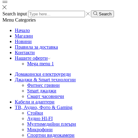
Search input
Search
Menu
Categories
Начало
Магазин
Новини
Правила за доставка
Контакти
Нашите оферти
Mega menu 1
Домакински електроуреди
Джаджи & Smart технологии
Фитнес гривни
Smart джаджи
Смарт часовничи
Кабели и адаптери
ТВ, Аудио, Фото & Gaming
Стойки
Аудио HI-FI
Мултимедийни плеъри
Микрофони
Спортни видеокамери