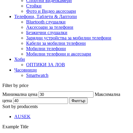
Спортни видеокамери
Стойки
Фото и Видео аксесоари
Телефони, Таблети & Лаптопи
Bluetooth слушалки
Аксесоари за телефони
Безжични слушалки
Зарядни устройства за мобилни телефони
Кабели за мобилни телефони
Мобилни телефони
Мобилни телефони и аксесоари
Хоби
ОПТИКИ ЗА ЛОВ
Часовници
Smartwatch
Filter by price
Минимална цена
Максимална
цена
Филтър
Sort by producents
AUSEK
Example Title