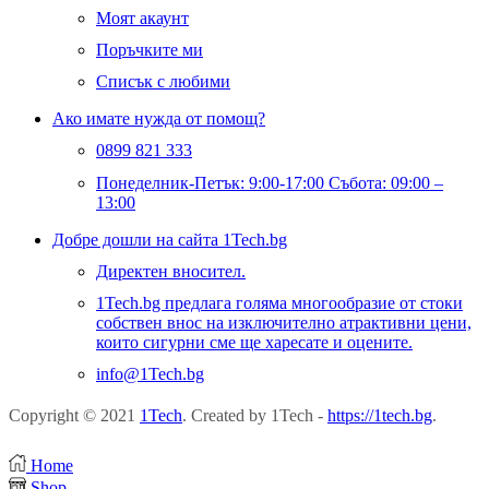
Моят акаунт
Поръчките ми
Списък с любими
Ако имате нужда от помощ?
0899 821 333
Понеделник-Петък: 9:00-17:00 Събота: 09:00 –
13:00
Добре дошли на сайта 1Tech.bg
Директен вносител.
1Tech.bg предлага голяма многообразие от стоки
собствен внос на изключително атрактивни цени,
които сигурни сме ще харесате и оцените.
info@1Tech.bg
Copyright © 2021
1Tech
. Created by 1Tech -
https://1tech.bg
.
Home
Shop