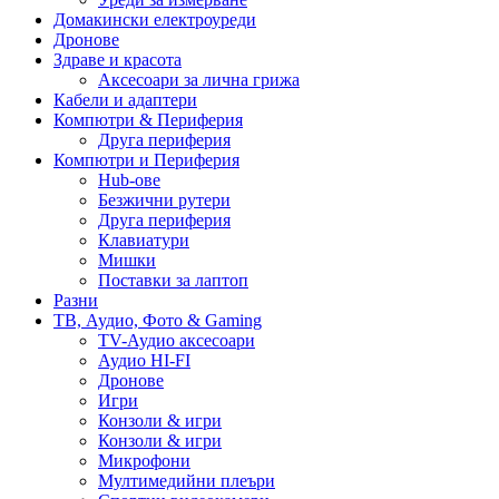
Домакински електроуреди
Дронове
Здраве и красота
Аксесоари за лична грижа
Кабели и адаптери
Компютри & Периферия
Друга периферия
Компютри и Периферия
Hub-ове
Безжични рутери
Друга периферия
Клавиатури
Мишки
Поставки за лаптоп
Разни
ТВ, Аудио, Фото & Gaming
TV-Аудио аксесоари
Аудио HI-FI
Дронове
Игри
Конзоли & игри
Конзоли & игри
Микрофони
Мултимедийни плеъри