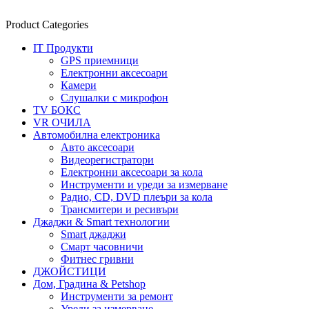
Product Categories
IT Продукти
GPS приемници
Електронни аксесоари
Камери
Слушалки с микрофон
TV БОКС
VR ОЧИЛА
Автомобилна електроника
Авто аксесоари
Видеорегистратори
Електронни аксесоари за кола
Инструменти и уреди за измерване
Радио, CD, DVD плеъри за кола
Трансмитери и ресивъри
Джаджи & Smart технологии
Smart джаджи
Смарт часовничи
Фитнес гривни
ДЖОЙСТИЦИ
Дом, Градина & Petshop
Инструменти за ремонт
Уреди за измерване