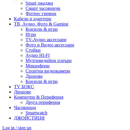
Smart джаджи
Смарт часовничи
Фитнес гривни
Кабели и адаптери
ТВ, Аудио, Фото & Gaming
Конзоли & игри
Игри
TV-Аудио аксесоари
Фото и Видео аксесоари
Стойки
Аудио HI-FI
Мултимедийни плеъри
Микрофони
Спортни видеокамери
Дронове
Конзоли & игри
TV БОКС
Дронове
Компютри & Периферия
Друга периферия
Часовници
Smartwatch
ДЖОЙСТИЦИ
Log in / sign up