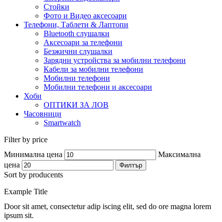
Стойки
Фото и Видео аксесоари
Телефони, Таблети & Лаптопи
Bluetooth слушалки
Аксесоари за телефони
Безжични слушалки
Зарядни устройства за мобилни телефони
Кабели за мобилни телефони
Мобилни телефони
Мобилни телефони и аксесоари
Хоби
ОПТИКИ ЗА ЛОВ
Часовници
Smartwatch
Filter by price
Минимална цена
Максимална
цена
Филтър
Sort by producents
Example Title
Door sit amet, consectetur adip iscing elit, sed do ore magna lorem
ipsum sit.