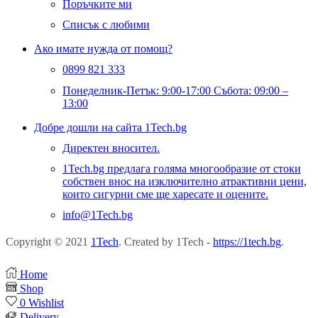
Поръчките ми
Списък с любими
Ако имате нужда от помощ?
0899 821 333
Понеделник-Петък: 9:00-17:00 Събота: 09:00 –
13:00
Добре дошли на сайта 1Tech.bg
Директен вносител.
1Tech.bg предлага голяма многообразие от стоки
собствен внос на изключително атрактивни цени,
които сигурни сме ще харесате и оцените.
info@1Tech.bg
Copyright © 2021
1Tech
. Created by 1Tech -
https://1tech.bg
.
Home
Shop
0
Wishlist
Delivery