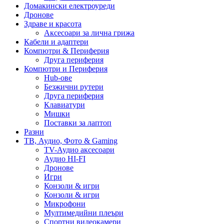
Домакински електроуреди
Дронове
Здраве и красота
Аксесоари за лична грижа
Кабели и адаптери
Компютри & Периферия
Друга периферия
Компютри и Периферия
Hub-ове
Безжични рутери
Друга периферия
Клавиатури
Мишки
Поставки за лаптоп
Разни
ТВ, Аудио, Фото & Gaming
TV-Аудио аксесоари
Аудио HI-FI
Дронове
Игри
Конзоли & игри
Конзоли & игри
Микрофони
Мултимедийни плеъри
Спортни видеокамери