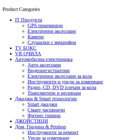
Product Categories
IT Продукти
GPS приемници
Електронни аксесоари
Камери
Слушалки с микрофон
TV БОКС
VR ОЧИЛА
Автомобилна електроника
Авто аксесоари
Видеорегистратори
Електронни аксесоари за кола
Инструменти и уреди за измерване
Радио, CD, DVD плеъри за кола
Трансмитери и ресивъри
Джаджи & Smart технологии
Smart джаджи
Смарт часовничи
Фитнес гривни
ДЖОЙСТИЦИ
Дом, Градина & Petshop
Инструменти за ремонт
Уреди за измерване