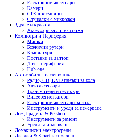
Електронни аксесоари
Камери
GPS приемници
Слушалки с микрофон
Здраве и красота
Аксесоари за лична грижа
Компютри и Периферия
Мишки
Безжични рутери
Клавиатури
Поставки за лаптоп
Друга периферия
Hub-ове
Автомобилна електроника
Радио, CD, DVD плеъри за кола
Авто аксесоари
Трансмитери и ресивъри
Видеорегистратори
Електронни аксесоари за кола
Инструменти и уреди за измерване
Дом, Градина & Petshop
Инструменти за ремонт
Уреди за измерване
Домакински електроуреди
Джаджи & Smart технологии