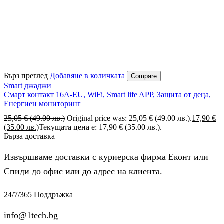
Бърз преглед
Добавяне в количката
Compare
Smart джаджи
Смарт контакт 16A-EU, WiFi, Smart life APP, Защита от деца,
Енергиен мониторинг
25,05
€
(49.00 лв.)
Original price was: 25,05 € (49.00 лв.).
17,90
€
(35.00 лв.)
Текущата цена е: 17,90 € (35.00 лв.).
Бърза доставка
Извършваме доставки с куриерска фирма Еконт или
Спиди до офис или до адрес на клиента.
24/7/365 Поддръжка
info@1tech.bg