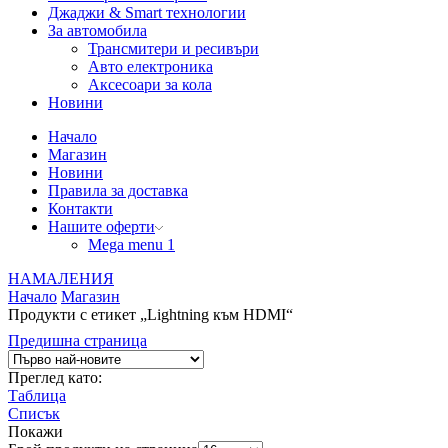
Джаджи & Smart технологии
За автомобила
Трансмитери и ресивъри
Авто електроника
Аксесоари за кола
Новини
Начало
Магазин
Новини
Правила за доставка
Контакти
Нашите оферти
Mega menu 1
НАМАЛЕНИЯ
Начало
Магазин
Продукти с етикет „Lightning към HDMI“
Предишна страница
Преглед като:
Таблица
Списък
Покажи