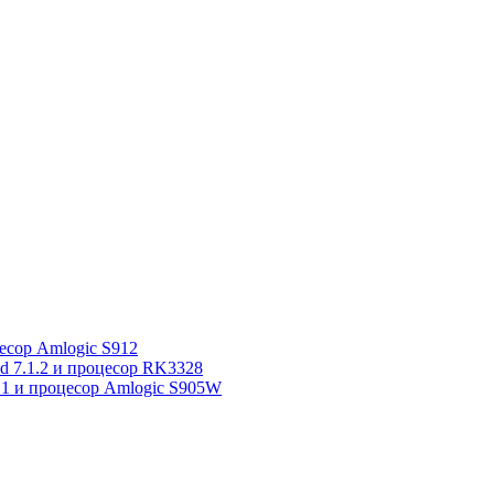
сор Amlogic S912
7.1.2 и процесор RK3328
1 и процесор Amlogic S905W