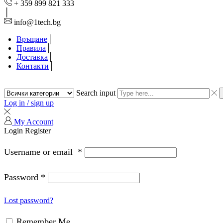
+ 359 899 821 333
info@1tech.bg
Връщане
Правила
Доставка
Контакти
Search input
Log in / sign up
My Account
Login
Register
Username or email
*
Password
*
Lost password?
Remember Me