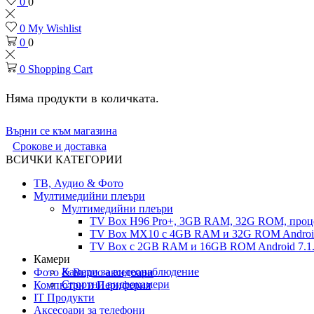
0
0
0
My Wishlist
0
0
0
Shopping Cart
Няма продукти в количката.
Върни се към магазина
Срокове и доставка
ВСИЧКИ КАТЕГОРИИ
ТВ, Аудио & Фото
Мултимедийни плеъри
Мултимедийни плеъри
TV Box H96 Pro+, 3GB RAM, 32G ROM, проце
TV Box MX10 с 4GB RAM и 32G ROM Android 
TV Box с 2GB RAM и 16GВ ROM Android 7.1.
Камери
Камери за видеонаблюдение
Фото & Видео аксесоари
Спортни видеокамери
Компютри и Периферия
IT Продукти
Аксесоари за телефони