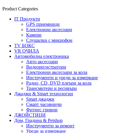
Product Categories
IT Продукти
GPS приемници
Електронни аксесоари
Камери
Слушалки с микрофон
TV БОКС
VR ОЧИЛА
Автомобилна електроника
Авто аксесоари
Видеорегистратори
Електронни аксесоари за кола
Инструменти и уреди за измерване
Радио, CD, DVD плеъри за кола
Трансмитери и ресивъри
Джаджи & Smart технологии
Smart джаджи
Смарт часовничи
Фитнес гривни
ДЖОЙСТИЦИ
Дом, Градина & Petshop
Инструменти за ремонт
Уреди за измерване