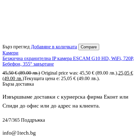
Бърз преглед
Добавяне в количката
Compare
Камери
Безжична охранителна IP камера ESCAM G10 HD, WiFi, 720P,
Бебефон, 355° завъртане
45,50
€
(89.00 лв.)
Original price was: 45,50 € (89.00 лв.).
25,05
€
(49.00 лв.)
Текущата цена е: 25,05 € (49.00 лв.).
Бърза доставка
Извършваме доставки с куриерска фирма Еконт или
Спиди до офис или до адрес на клиента.
24/7/365 Поддръжка
info@1tech.bg