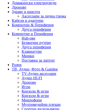
Домакински електроуреди
Дронове
Здраве и красота
Аксесоари за лична грижа
Кабели и адаптери
Компютри & Периферия
Друга периферия
Компютри и Периферия
Hub-ове
Безжични рутери
Друга периферия
Клавиатури
Мишки
Поставки за лаптоп
Разни
ТВ, Аудио, Фото & Gaming
TV-Аудио аксесоари
Аудио HI-FI
Дронове
Игри
Конзоли & игри
Конзоли & игри
Микрофони
Мултимедийни плеъри
Спортни видеокамери