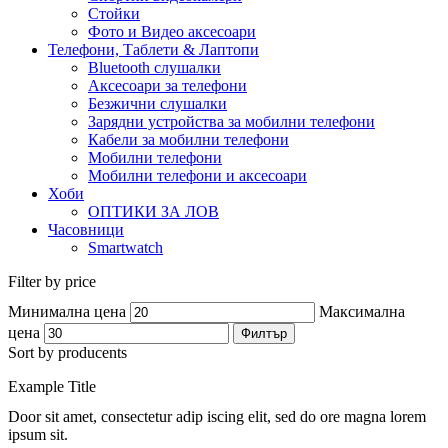
Стойки
Фото и Видео аксесоари
Телефони, Таблети & Лаптопи
Bluetooth слушалки
Аксесоари за телефони
Безжични слушалки
Зарядни устройства за мобилни телефони
Кабели за мобилни телефони
Мобилни телефони
Мобилни телефони и аксесоари
Хоби
ОПТИКИ ЗА ЛОВ
Часовници
Smartwatch
Filter by price
Минимална цена
Максимална
цена
Филтър
Sort by producents
Example Title
Door sit amet, consectetur adip iscing elit, sed do ore magna lorem
ipsum sit.