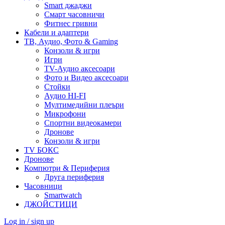
Smart джаджи
Смарт часовничи
Фитнес гривни
Кабели и адаптери
ТВ, Аудио, Фото & Gaming
Конзоли & игри
Игри
TV-Аудио аксесоари
Фото и Видео аксесоари
Стойки
Аудио HI-FI
Мултимедийни плеъри
Микрофони
Спортни видеокамери
Дронове
Конзоли & игри
TV БОКС
Дронове
Компютри & Периферия
Друга периферия
Часовници
Smartwatch
ДЖОЙСТИЦИ
Log in / sign up