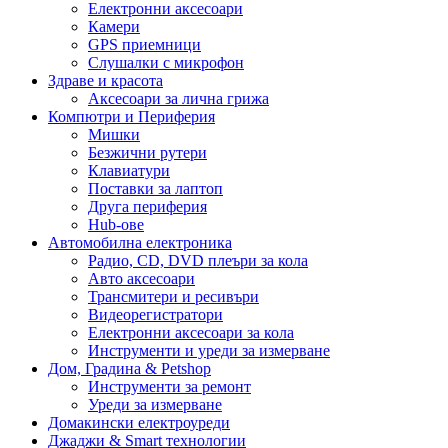
Електронни аксесоари
Камери
GPS приемници
Слушалки с микрофон
Здраве и красота
Аксесоари за лична грижа
Компютри и Периферия
Мишки
Безжични рутери
Клавиатури
Поставки за лаптоп
Друга периферия
Hub-ове
Автомобилна електроника
Радио, CD, DVD плеъри за кола
Авто аксесоари
Трансмитери и ресивъри
Видеорегистратори
Електронни аксесоари за кола
Инструменти и уреди за измерване
Дом, Градина & Petshop
Инструменти за ремонт
Уреди за измерване
Домакински електроуреди
Джаджи & Smart технологии