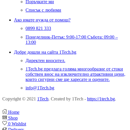
Поръчките ми
Списък с любими
Ако имате нужда от помощ?
0899 821 333
Понеделник-Петък: 9:00-17:00 Събота: 09:00 –
13:00
Добре дошли на сайта 1Tech.bg
Директен вносител.
1Tech.bg предлага голяма многообразие от стоки
собствен внос на изключително атрактивни цени,
които сигурни сме ще харесате и оцените.
info@1Tech.bg
Copyright © 2021
1Tech
. Created by 1Tech -
https://1tech.bg
.
Home
Shop
0
Wishlist
Delivery