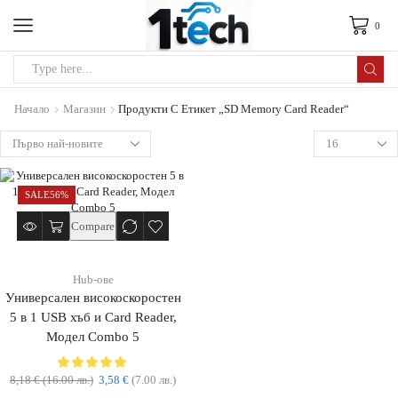
0
Начало
Магазин
Продукти С Етикет „SD Memory Card Reader“
SALE
56%
Compare
Hub-ове
Универсален високоскоростен
5 в 1 USB хъб и Card Reader,
Модел Combo 5
8,18
€
(16.00 лв.)
3,58
€
(7.00 лв.)