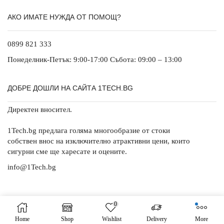
АКО ИМАТЕ НУЖДА ОТ ПОМОЩ?
0899 821 333
Понеделник-Петък: 9:00-17:00 Събота: 09:00 – 13:00
ДОБРЕ ДОШЛИ НА САЙТА 1TECH.BG
Директен вносител.
1Tech.bg предлага голяма многообразие от стоки
собствен внос на изключително атрактивни цени, които
сигурни сме ще харесате и оцените.
info@1Tech.bg
0
Copyright © 2021
1Tech
. Created by 1Tech -
https://1tech.bg
.
Home
Shop
Wishlist
Delivery
More