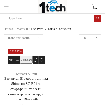
0
Начало
Магазин
Продукти С Етикет „Shinecon“
SALE
43%
Compare
Конзоли & игри
Безжичен Bluetooth геймпад
Shinecon SC-B04 за
смартфони, таблети,
компютър, телевизор, тв
бокс, Bluetooth