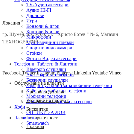
TV-Аудио аксесоари
Аудио HI-FI
Дронове
Игри
Локация
Конзоли & игри
Конзоли & игри
гр. Шумен, п.к. 9700, ул. " Христо Ботев " № 6, Магазин
Микрофони
ТЕХНОСЕКТОР
Мултимедийни плеъри
Спортни видеокамери
Стойки
Фото и Видео аксесоари
Телефони, Таблети & Лаптопи
Bluetooth слушалки
Facebook
Twitter
Instagram
Pinterest
Linkedin
Youtube
Vimeo
Аксесоари за телефони
Безжични слушалки
Обслужване на клиенти
Зарядни устройства за мобилни телефони
Кабели за мобилни телефони
Срокове и доставк
Мобилни телефони
Връщане на продукт
Мобилни телефони и аксесоари
Хоби
Бисквитки
ОПТИКИ ЗА ЛОВ
Поверителност
Часовници
Smartwatch
Правила