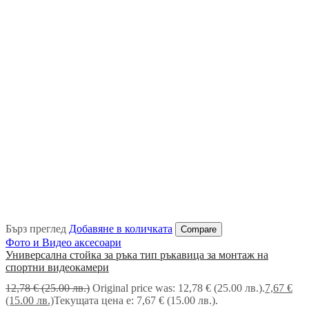
Бърз преглед
Добавяне в количката
Compare
Фото и Видео аксесоари
Универсална стойка за ръка тип ръкавица за монтаж на
спортни видеокамери
12,78
€
(25.00 лв.)
Original price was: 12,78 € (25.00 лв.).
7,67
€
(15.00 лв.)
Текущата цена е: 7,67 € (15.00 лв.).