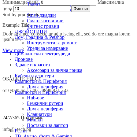
Минимална цена
Максимална
Трансмитери и ресивъри
цена
Филтър
Джаджи & Smart технологии
Sort by producents
Smart джаджи
Смарт часовничи
Example Title
Фитнес гривни
ДЖОЙСТИЦИ
Door sit amet, consectetur adip iscing elit, sed do ore magna lorem
Дом, Градина & Petshop
ipsum sit.
Инструменти за ремонт
Уреди за измерване
View more
Домакински електроуреди
Дронове
Здраве и красота
Аксесоари за лична грижа
Кабели и адаптери
ОБАДЕТЕ НИ СЕ
Компютри & Периферия
Друга периферия
от 09:00 до 17:00 - 0899 821 333
Компютри и Периферия
Hub-ове
Безжични рутери
Друга периферия
Клавиатури
24/7/365 Поддръжка
Мишки
Поставки за лаптоп
info@1tech.bg
Разни
ТВ, Аудио, Фото & Gaming