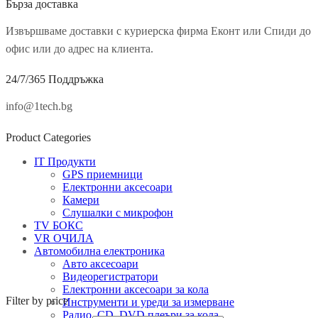
Бърза доставка
Извършваме доставки с куриерска фирма Еконт или Спиди до
офис или до адрес на клиента.
24/7/365 Поддръжка
info@1tech.bg
Product Categories
IT Продукти
GPS приемници
Електронни аксесоари
Камери
Слушалки с микрофон
TV БОКС
VR ОЧИЛА
Автомобилна електроника
Авто аксесоари
Видеорегистратори
Електронни аксесоари за кола
Filter by price
Инструменти и уреди за измерване
Радио, CD, DVD плеъри за кола