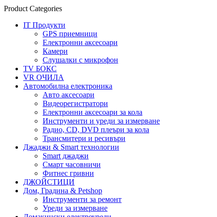
Product Categories
IT Продукти
GPS приемници
Електронни аксесоари
Камери
Слушалки с микрофон
TV БОКС
VR ОЧИЛА
Автомобилна електроника
Авто аксесоари
Видеорегистратори
Електронни аксесоари за кола
Инструменти и уреди за измерване
Радио, CD, DVD плеъри за кола
Трансмитери и ресивъри
Джаджи & Smart технологии
Smart джаджи
Смарт часовничи
Фитнес гривни
ДЖОЙСТИЦИ
Дом, Градина & Petshop
Инструменти за ремонт
Уреди за измерване
Домакински електроуреди