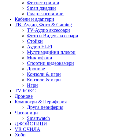
Фитнес гривни
Smart джаджи
Смарт часовничи
Кабели и адаптери
ТВ, Аудио, Фото & Gaming
TV-Аудио аксесоари
Фото и Видео аксесоари
Стойки
Аудио HI-FI
Мултимедийни плеъри
Микрофони
Спортни видеокамери
Дронове
Конзоли & игри
Конзоли & игри
Игри
TV БОКС
Дронове
Компютри & Периферия
Друга периферия
Часовници
Smartwatch
ДЖОЙСТИЦИ
VR ОЧИЛА
Хоби