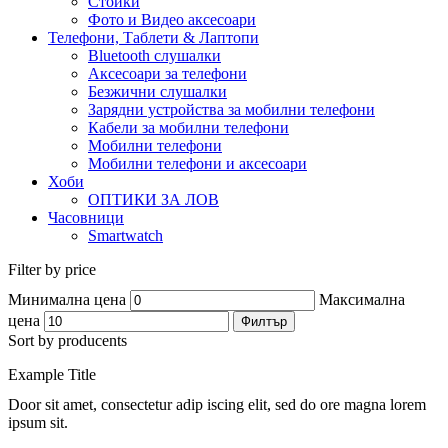
Стойки
Фото и Видео аксесоари
Телефони, Таблети & Лаптопи
Bluetooth слушалки
Аксесоари за телефони
Безжични слушалки
Зарядни устройства за мобилни телефони
Кабели за мобилни телефони
Мобилни телефони
Мобилни телефони и аксесоари
Хоби
ОПТИКИ ЗА ЛОВ
Часовници
Smartwatch
Filter by price
Минимална цена
Максимална
цена
Филтър
Sort by producents
Example Title
Door sit amet, consectetur adip iscing elit, sed do ore magna lorem
ipsum sit.