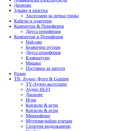
Дронове
Здраве и красота
Аксесоари за лична грижа
Кабели и адаптери
Компютри & Периферия
Друга периферия
Компютри и Периферия
Hub-ове
Безжични рутери
Друга периферия
Клавиатури
Мишки
Поставки за лаптоп
Разни
ТВ, Аудио, Фото & Gaming
TV-Аудио аксесоари
Аудио HI-FI
Дронове
Игри
Конзоли & игри
Конзоли & игри
Микрофони
Мултимедийни плеъри
Спортни видеокамери