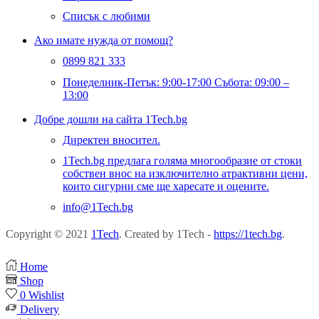
Списък с любими
Ако имате нужда от помощ?
0899 821 333
Понеделник-Петък: 9:00-17:00 Събота: 09:00 –
13:00
Добре дошли на сайта 1Tech.bg
Директен вносител.
1Tech.bg предлага голяма многообразие от стоки
собствен внос на изключително атрактивни цени,
които сигурни сме ще харесате и оцените.
info@1Tech.bg
Copyright © 2021
1Tech
. Created by 1Tech -
https://1tech.bg
.
Home
Shop
0
Wishlist
Delivery