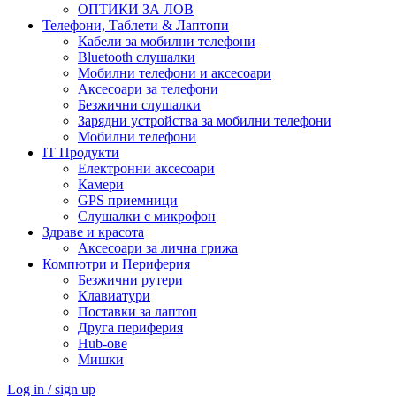
ОПТИКИ ЗА ЛОВ
Телефони, Таблети & Лаптопи
Кабели за мобилни телефони
Bluetooth слушалки
Мобилни телефони и аксесоари
Аксесоари за телефони
Безжични слушалки
Зарядни устройства за мобилни телефони
Мобилни телефони
IT Продукти
Електронни аксесоари
Камери
GPS приемници
Слушалки с микрофон
Здраве и красота
Аксесоари за лична грижа
Компютри и Периферия
Безжични рутери
Клавиатури
Поставки за лаптоп
Друга периферия
Hub-ове
Мишки
Log in / sign up