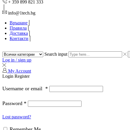
+ 359 899 821 333
info@1tech.bg
Връщане
Правила
Доставка
Контакти
Search input
Log in / sign up
My Account
Login
Register
Username or email
*
Password
*
Lost password?
Remember Me