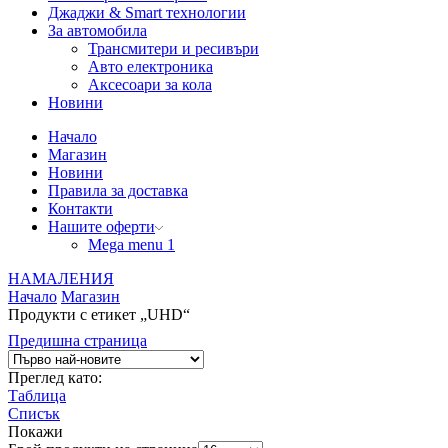
Джаджи & Smart технологии
За автомобила
Трансмитери и ресивъри
Авто електроника
Аксесоари за кола
Новини
Начало
Магазин
Новини
Правила за доставка
Контакти
Нашите оферти
Mega menu 1
НАМАЛЕНИЯ
Начало
Магазин
Продукти с етикет „UHD“
Предишна страница
Преглед като:
Таблица
Списък
Покажи