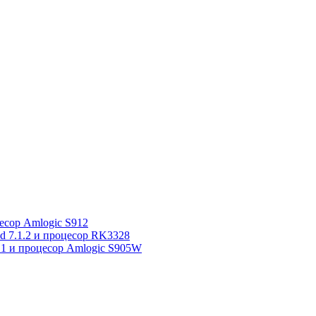
сор Amlogic S912
7.1.2 и процесор RK3328
1 и процесор Amlogic S905W