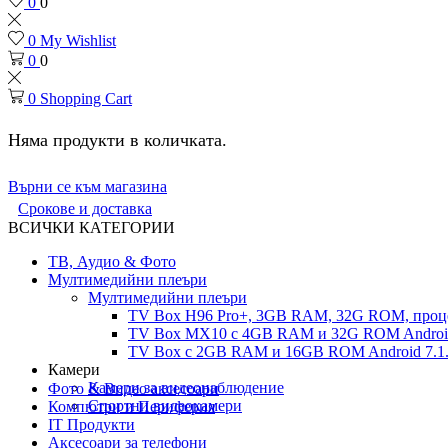
0
0
0
My Wishlist
0
0
0
Shopping Cart
Няма продукти в количката.
Върни се към магазина
Срокове и доставка
ВСИЧКИ КАТЕГОРИИ
ТВ, Аудио & Фото
Мултимедийни плеъри
Мултимедийни плеъри
TV Box H96 Pro+, 3GB RAM, 32G ROM, проце
TV Box MX10 с 4GB RAM и 32G ROM Android 
TV Box с 2GB RAM и 16GВ ROM Android 7.1.
Камери
Камери за видеонаблюдение
Фото & Видео аксесоари
Спортни видеокамери
Компютри и Периферия
IT Продукти
Аксесоари за телефони