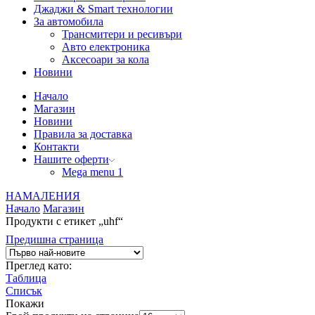
Джаджи & Smart технологии
За автомобила
Трансмитери и ресивъри
Авто електроника
Аксесоари за кола
Новини
Начало
Магазин
Новини
Правила за доставка
Контакти
Нашите оферти
Mega menu 1
НАМАЛЕНИЯ
Начало
Магазин
Продукти с етикет „uhf“
Предишна страница
Преглед като:
Таблица
Списък
Покажи