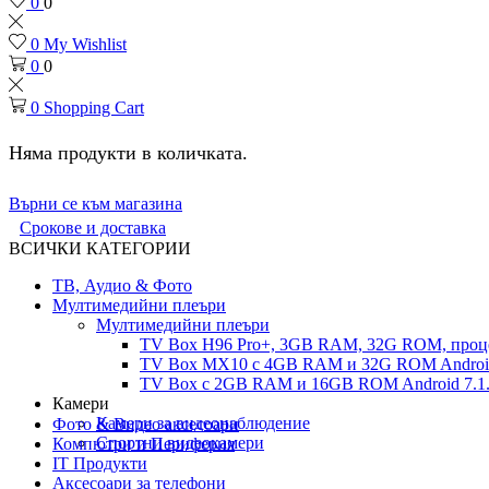
0
0
0
My Wishlist
0
0
0
Shopping Cart
Няма продукти в количката.
Върни се към магазина
Срокове и доставка
ВСИЧКИ КАТЕГОРИИ
ТВ, Аудио & Фото
Мултимедийни плеъри
Мултимедийни плеъри
TV Box H96 Pro+, 3GB RAM, 32G ROM, проце
TV Box MX10 с 4GB RAM и 32G ROM Android 
TV Box с 2GB RAM и 16GВ ROM Android 7.1.
Камери
Камери за видеонаблюдение
Фото & Видео аксесоари
Спортни видеокамери
Компютри и Периферия
IT Продукти
Аксесоари за телефони