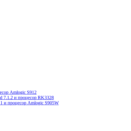
сор Amlogic S912
7.1.2 и процесор RK3328
1 и процесор Amlogic S905W