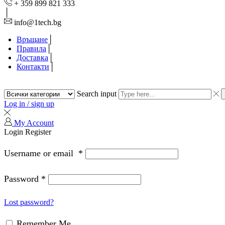
+ 359 899 821 333
info@1tech.bg
Връщане
Правила
Доставка
Контакти
Search input
Log in / sign up
My Account
Login
Register
Username or email
*
Password
*
Lost password?
Remember Me