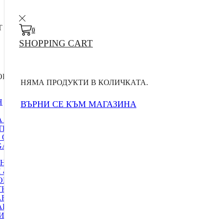
T
0
SHOPPING CART
RIES
НЯМА ПРОДУКТИ В КОЛИЧКАТА.
Н
ВЪРНИ СЕ КЪМ МАГАЗИНА
 ЗА ДОСТАВКА
ТИ
 ОФЕРТИ
A MENU 1
НСКИ ЕЛЕКТРОУРЕДИ
 & SMART
ОГИИ
НЕС ГРИВНИ
ART ДЖАДЖИ
АРТ ЧАСОВНИЧИ
И АДАПТЕРИ