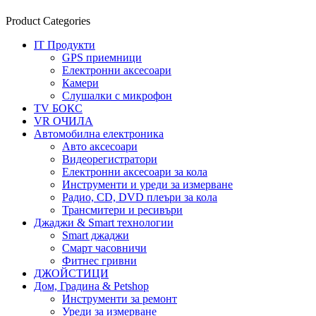
Product Categories
IT Продукти
GPS приемници
Електронни аксесоари
Камери
Слушалки с микрофон
TV БОКС
VR ОЧИЛА
Автомобилна електроника
Авто аксесоари
Видеорегистратори
Електронни аксесоари за кола
Инструменти и уреди за измерване
Радио, CD, DVD плеъри за кола
Трансмитери и ресивъри
Джаджи & Smart технологии
Smart джаджи
Смарт часовничи
Фитнес гривни
ДЖОЙСТИЦИ
Дом, Градина & Petshop
Инструменти за ремонт
Уреди за измерване