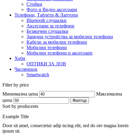
Стойки
Фото и Видео аксесоари
Телефони, Таблети & Лаптопи
Bluetooth слушалки
Аксесоари за телефони
Безжични слушалки
Зарядни устройства за мобилни телефони
Кабели за мобилни телефони
Мобилни телефони
Мобилни телефони и аксесоари
Хоби
ОПТИКИ ЗА ЛОВ
Часовници
Smartwatch
Filter by price
Минимална цена
Максимална
цена
Филтър
Sort by producents
Example Title
Door sit amet, consectetur adip iscing elit, sed do ore magna lorem
ipsum sit.