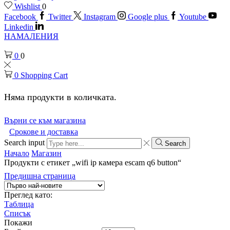
Wishlist
0
Facebook
Twitter
Instagram
Google plus
Youtube
Linkedin
НАМАЛЕНИЯ
0
0
0
Shopping Cart
Няма продукти в количката.
Върни се към магазина
Срокове и доставка
Search input
Search
Начало
Магазин
Продукти с етикет „wifi ip камера escam q6 button“
Предишна страница
Преглед като:
Таблица
Списък
Покажи