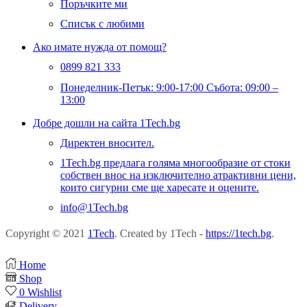
Поръчките ми
Списък с любими
Ако имате нужда от помощ?
0899 821 333
Понеделник-Петък: 9:00-17:00 Събота: 09:00 –
13:00
Добре дошли на сайта 1Tech.bg
Директен вносител.
1Tech.bg предлага голяма многообразие от стоки
собствен внос на изключително атрактивни цени,
които сигурни сме ще харесате и оцените.
info@1Tech.bg
Copyright © 2021
1Tech
. Created by 1Tech -
https://1tech.bg
.
Home
Shop
0
Wishlist
Delivery