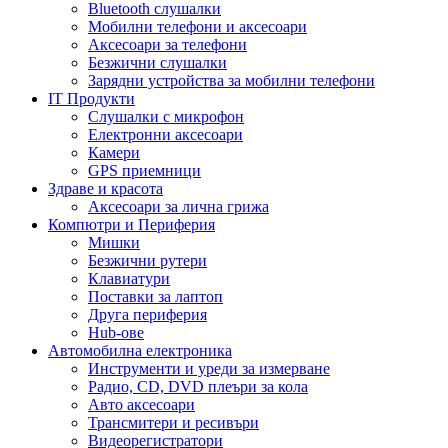
Bluetooth слушалки
Мобилни телефони и аксесоари
Аксесоари за телефони
Безжични слушалки
Зарядни устройства за мобилни телефони
IT Продукти
Слушалки с микрофон
Електронни аксесоари
Камери
GPS приемници
Здраве и красота
Аксесоари за лична грижа
Компютри и Периферия
Мишки
Безжични рутери
Клавиатури
Поставки за лаптоп
Друга периферия
Hub-ове
Автомобилна електроника
Инструменти и уреди за измерване
Радио, CD, DVD плеъри за кола
Авто аксесоари
Трансмитери и ресивъри
Видеорегистратори