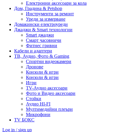
Електронни аксесоари за кола
Дом, Градина & Petshop
Инструменти за ремонт
Уреди за измерване
Домакински електроуреди
Джаджи & Smart технологии
Smart джаджи
Смарт часовничи
Фитнес гривни
Кабели и адаптери
ТВ, Аудио, Фото & Gaming
Спортни видеокамери
Дронове
Конзоли & игри
Конзоли & игри
Игри
TV-Аудио аксесоари
Фото и Видео аксесоари
Стойки
Аудио HI-FI
Мултимедийни плеъри
Микрофони
TV БОКС
Log in / sign up