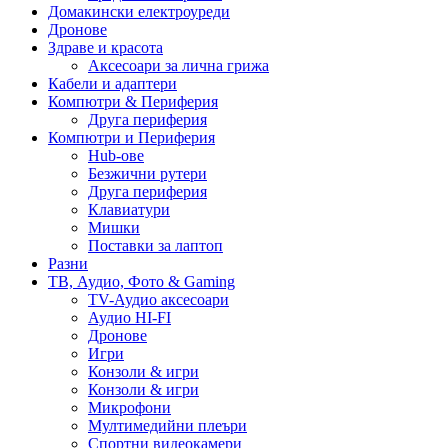
Домакински електроуреди
Дронове
Здраве и красота
Аксесоари за лична грижа
Кабели и адаптери
Компютри & Периферия
Друга периферия
Компютри и Периферия
Hub-ове
Безжични рутери
Друга периферия
Клавиатури
Мишки
Поставки за лаптоп
Разни
ТВ, Аудио, Фото & Gaming
TV-Аудио аксесоари
Аудио HI-FI
Дронове
Игри
Конзоли & игри
Конзоли & игри
Микрофони
Мултимедийни плеъри
Спортни видеокамери