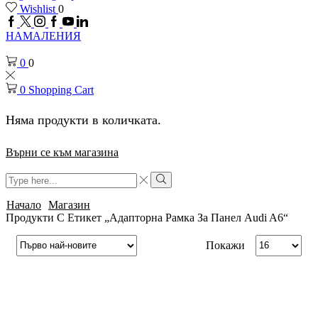
Wishlist
0
Facebook
Twitter
Instagram
Google
Youtube
Linkedin
plus
НАМАЛЕНИЯ
0
0
0
Shopping Cart
Няма продукти в количката.
Върни се към магазина
Search
input
Search
Начало
Магазин
Продукти С Етикет „адапторна Рамка За Панел Audi A6“
Брой
Покажи
продукти
на
страница
SALE
59%