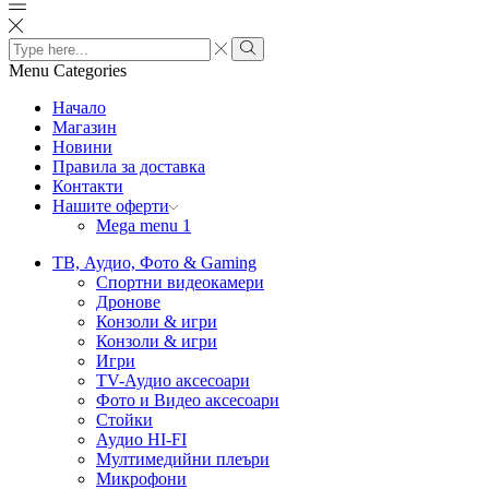
Search
input
Search
Menu
Categories
Начало
Магазин
Новини
Правила за доставка
Контакти
Нашите оферти
Mega menu 1
ТВ, Аудио, Фото & Gaming
Спортни видеокамери
Дронове
Конзоли & игри
Конзоли & игри
Игри
TV-Аудио аксесоари
Фото и Видео аксесоари
Стойки
Аудио HI-FI
Мултимедийни плеъри
Микрофони