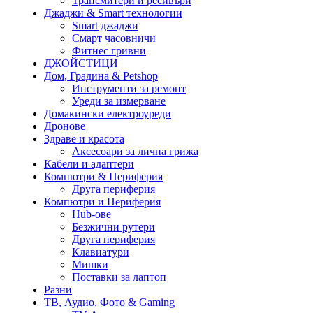
Трансмитери и ресивъри
Джаджи & Smart технологии
Smart джаджи
Смарт часовничи
Фитнес гривни
ДЖОЙСТИЦИ
Дом, Градина & Petshop
Инструменти за ремонт
Уреди за измерване
Домакински електроуреди
Дронове
Здраве и красота
Аксесоари за лична грижа
Кабели и адаптери
Компютри & Периферия
Друга периферия
Компютри и Периферия
Hub-ове
Безжични рутери
Друга периферия
Клавиатури
Мишки
Поставки за лаптоп
Разни
ТВ, Аудио, Фото & Gaming