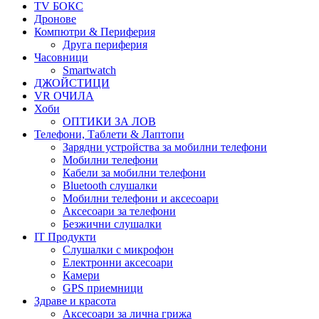
TV БОКС
Дронове
Компютри & Периферия
Друга периферия
Часовници
Smartwatch
ДЖОЙСТИЦИ
VR ОЧИЛА
Хоби
ОПТИКИ ЗА ЛОВ
Телефони, Таблети & Лаптопи
Зарядни устройства за мобилни телефони
Мобилни телефони
Кабели за мобилни телефони
Bluetooth слушалки
Мобилни телефони и аксесоари
Аксесоари за телефони
Безжични слушалки
IT Продукти
Слушалки с микрофон
Електронни аксесоари
Камери
GPS приемници
Здраве и красота
Аксесоари за лична грижа