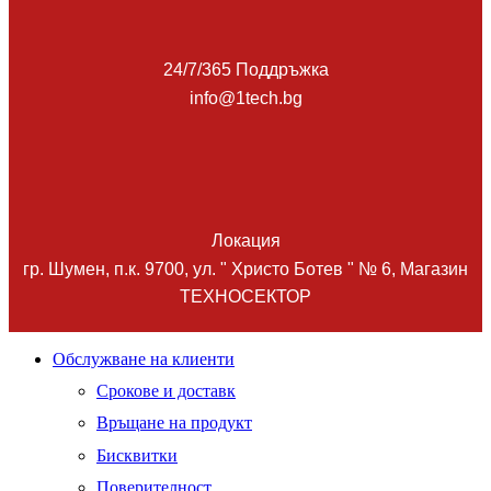
24/7/365 Поддръжка
info@1tech.bg
Локация
гр. Шумен, п.к. 9700, ул. " Христо Ботев " № 6, Магазин
ТЕХНОСЕКТОР
Facebook
Twitter
Instagram
Pinterest
Linkedin
Youtube
Vimeo
Обслужване на клиенти
Срокове и доставк
Връщане на продукт
Бисквитки
Поверителност