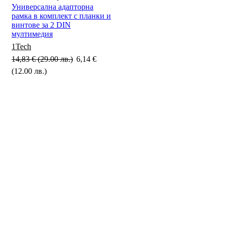
Универсална адапторна
рамка в комплект с планки и
винтове за 2 DIN
мултимедия
1Tech
14,83
€
(29.00 лв.)
Original
6,14
€
(12.00 лв.)
Текущата
price
цена
was:
е:
14,83 €
6,14 €
(29.00
SALE
50%
(12.00
лв.).
лв.).