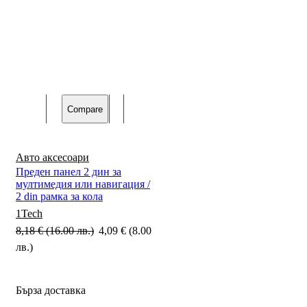
Compare
Авто аксесоари
Преден панел 2 дин за
мултимедия или навигация /
2 din рамка за кола
1Tech
8,18
€
(16.00 лв.)
Original
4,09
€
(8.00
лв.)
Текущата
price
цена
was:
е:
8,18 €
Бърза доставка
4,09 €
(16.00