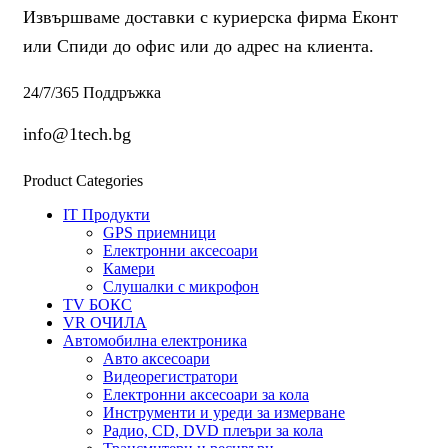
(8.00
лв.).
Извършваме доставки с куриерска фирма Еконт
лв.).
или Спиди до офис или до адрес на клиента.
24/7/365 Поддръжка
info@1tech.bg
Product Categories
IT Продукти
GPS приемници
Електронни аксесоари
Камери
Слушалки с микрофон
TV БОКС
VR ОЧИЛА
Автомобилна електроника
Авто аксесоари
Видеорегистратори
Електронни аксесоари за кола
Инструменти и уреди за измерване
Радио, CD, DVD плеъри за кола