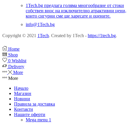
1Tech.bg предлага голяма многообразие от стоки
собствен внос на изключително атрактивни цени,
които сигурни сме ще харесате и оцените.
info@1Tech.bg
Copyright © 2021
1Tech
. Created by 1Tech -
https://1tech.bg
.
Home
Shop
0
Wishlist
Delivery
More
More
Начало
Магазин
Новини
Правила за доставка
Контакти
Нашите оферти
Mega menu 1