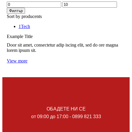
Минимална
Максимална
цена
цена
Филтър
Sort by producents
1Tech
Example Title
Door sit amet, consectetur adip iscing elit, sed do ore magna
lorem ipsum sit.
View more
ОБАДЕТЕ НИ СЕ
от 09:00 до 17:00 - 0899 821 333