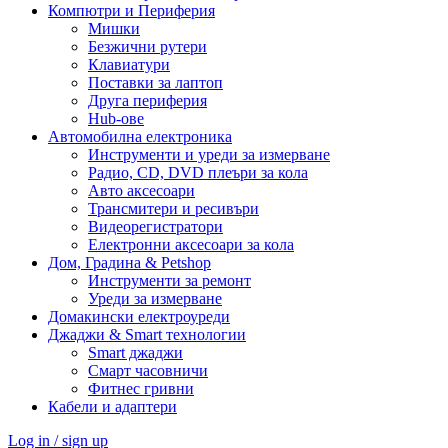
Компютри и Периферия
Мишки
Безжични рутери
Клавиатури
Поставки за лаптоп
Друга периферия
Hub-ове
Автомобилна електроника
Инструменти и уреди за измерване
Радио, CD, DVD плеъри за кола
Авто аксесоари
Трансмитери и ресивъри
Видеорегистратори
Електронни аксесоари за кола
Дом, Градина & Petshop
Инструменти за ремонт
Уреди за измерване
Домакински електроуреди
Джаджи & Smart технологии
Smart джаджи
Смарт часовничи
Фитнес гривни
Кабели и адаптери
Log in / sign up