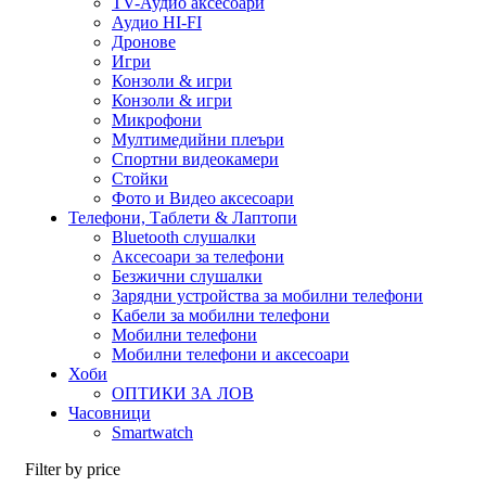
TV-Аудио аксесоари
Аудио HI-FI
Дронове
Игри
Конзоли & игри
Конзоли & игри
Микрофони
Мултимедийни плеъри
Спортни видеокамери
Стойки
Фото и Видео аксесоари
Телефони, Таблети & Лаптопи
Bluetooth слушалки
Аксесоари за телефони
Безжични слушалки
Зарядни устройства за мобилни телефони
Кабели за мобилни телефони
Мобилни телефони
Мобилни телефони и аксесоари
Хоби
ОПТИКИ ЗА ЛОВ
Часовници
Smartwatch
Filter by price