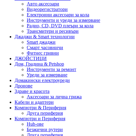
Авто аксесоари
Видеорегистратори
Електронни аксесоари за кола
Инструменти и уреди за измерване
Радио, CD, DVD плеъри за кола
Трансмитери и ресивъри
Джаджи & Smart технологии
Smart джаджи
Смарт часовничи
Фитнес гривни
ДЖОЙСТИЦИ
Дом, Градина & Petshop
Инструменти за ремонт
Уреди за измерване
Домакински електроуреди
Дронове
Здраве и красота
Аксесоари за лична грижа
Кабели и адаптери
Компютри & Периферия
Друга периферия
Компютри и Периферия
Hub-ове
Безжични рутери
Друга периферия