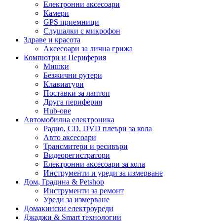
Електронни аксесоари
Камери
GPS приемници
Слушалки с микрофон
Здраве и красота
Аксесоари за лична грижа
Компютри и Периферия
Мишки
Безжични рутери
Клавиатури
Поставки за лаптоп
Друга периферия
Hub-ове
Автомобилна електроника
Радио, CD, DVD плеъри за кола
Авто аксесоари
Трансмитери и ресивъри
Видеорегистратори
Електронни аксесоари за кола
Инструменти и уреди за измерване
Дом, Градина & Petshop
Инструменти за ремонт
Уреди за измерване
Домакински електроуреди
Джаджи & Smart технологии