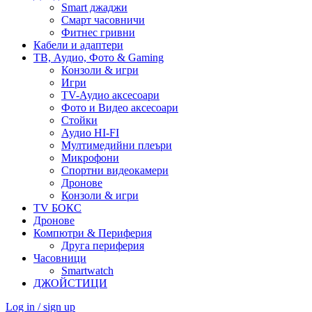
Smart джаджи
Смарт часовничи
Фитнес гривни
Кабели и адаптери
ТВ, Аудио, Фото & Gaming
Конзоли & игри
Игри
TV-Аудио аксесоари
Фото и Видео аксесоари
Стойки
Аудио HI-FI
Мултимедийни плеъри
Микрофони
Спортни видеокамери
Дронове
Конзоли & игри
TV БОКС
Дронове
Компютри & Периферия
Друга периферия
Часовници
Smartwatch
ДЖОЙСТИЦИ
Log in / sign up