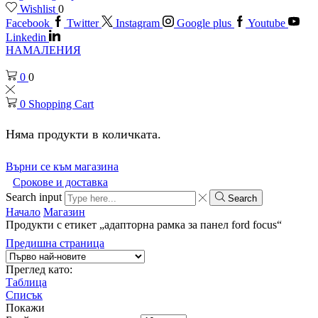
Wishlist
0
Facebook
Twitter
Instagram
Google plus
Youtube
Linkedin
НАМАЛЕНИЯ
0
0
0
Shopping Cart
Няма продукти в количката.
Върни се към магазина
Срокове и доставка
Search input
Search
Начало
Магазин
Продукти с етикет „адапторна рамка за панел ford focus“
Предишна страница
Преглед като:
Таблица
Списък
Покажи