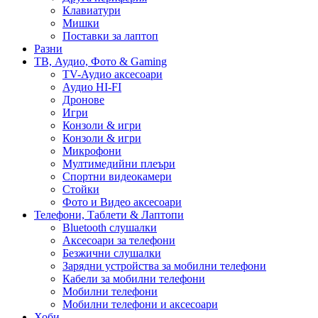
Клавиатури
Мишки
Поставки за лаптоп
Разни
ТВ, Аудио, Фото & Gaming
TV-Аудио аксесоари
Аудио HI-FI
Дронове
Игри
Конзоли & игри
Конзоли & игри
Микрофони
Мултимедийни плеъри
Спортни видеокамери
Стойки
Фото и Видео аксесоари
Телефони, Таблети & Лаптопи
Bluetooth слушалки
Аксесоари за телефони
Безжични слушалки
Зарядни устройства за мобилни телефони
Кабели за мобилни телефони
Мобилни телефони
Мобилни телефони и аксесоари
Хоби