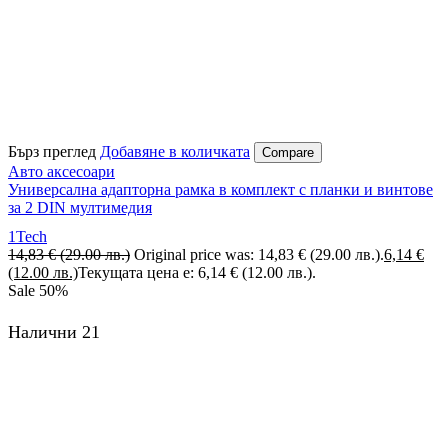
Бърз преглед
Добавяне в количката
Compare
Авто аксесоари
Универсална адапторна рамка в комплект с планки и винтове
за 2 DIN мултимедия
1Tech
14,83
€
(29.00 лв.)
Original price was: 14,83 € (29.00 лв.).
6,14
€
(12.00 лв.)
Текущата цена е: 6,14 € (12.00 лв.).
Sale
50%
Налични 21