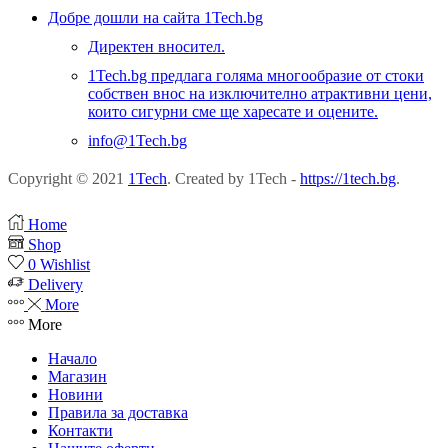
Добре дошли на сайта 1Tech.bg
Директен вносител.
1Tech.bg предлага голяма многообразие от стоки
собствен внос на изключително атрактивни цени,
които сигурни сме ще харесате и оцените.
info@1Tech.bg
Copyright © 2021
1Tech
. Created by 1Tech -
https://1tech.bg
.
Home
Shop
0
Wishlist
Delivery
More
More
Начало
Магазин
Новини
Правила за доставка
Контакти