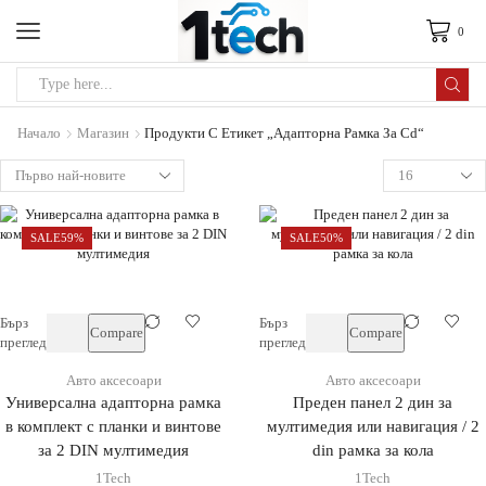
0
Начало
Магазин
Продукти С Етикет „адапторна Рамка За Cd“
SALE
59%
SALE
50%
Бърз
Бърз
Compare
Compare
преглед
преглед
Авто аксесоари
Авто аксесоари
Универсална адапторна рамка
Преден панел 2 дин за
в комплект с планки и винтове
мултимедия или навигация / 2
за 2 DIN мултимедия
din рамка за кола
1Tech
1Tech