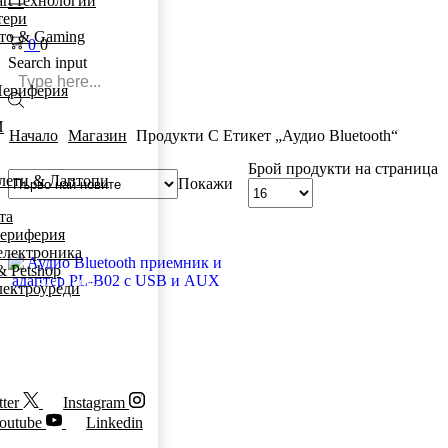
rt технологии
тери
то & Gaming
0
0
Search input
ериферия
И
Начало
Магазин
Продукти С Етикет „Аудио Bluetooth“
Брой продукти на страница
лети & Лаптопи
Покажи
та
ериферия
електроника
& Petshop
SALE
60%
лектроуреди
ter
Instagram
outube
Linkedin