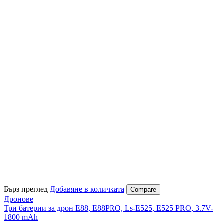
Бърз преглед
Добавяне в количката
Compare
Дронове
Три батерии за дрон E88, E88PRO, Ls-E525, E525 PRO, 3.7V-
1800 mAh