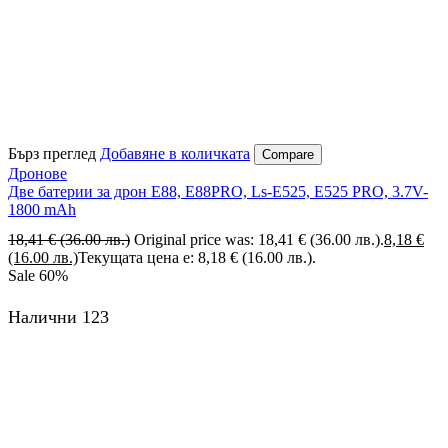
Бърз преглед
Добавяне в количката
Compare
Дронове
Две батерии за дрон E88, E88PRO, Ls-E525, E525 PRO, 3.7V-
1800 mAh
18,41
€
(36.00 лв.)
Original price was: 18,41 € (36.00 лв.).
8,18
€
(16.00 лв.)
Текущата цена е: 8,18 € (16.00 лв.).
Sale
60%
Налични 123