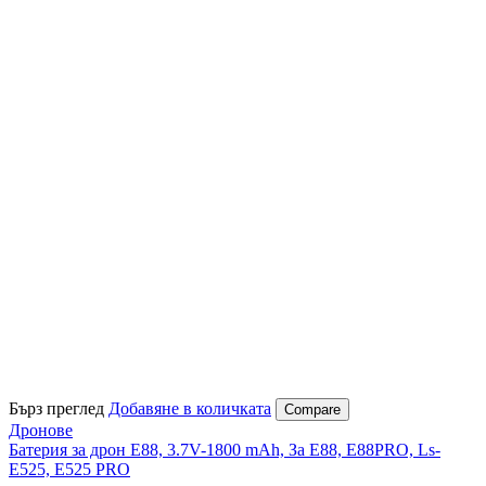
Бърз преглед
Добавяне в количката
Compare
Дронове
Батерия за дрон Е88, 3.7V-1800 mAh, За E88, E88PRO, Ls-
E525, E525 PRO