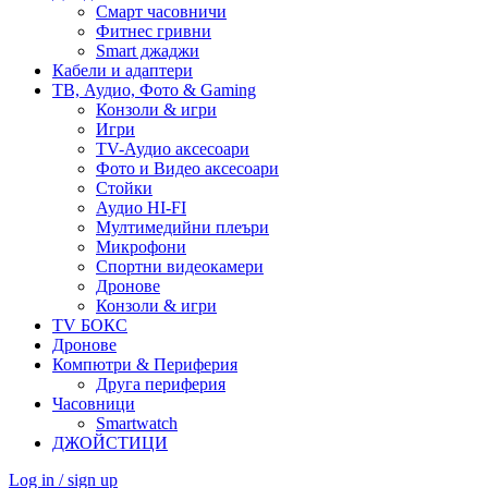
Смарт часовничи
Фитнес гривни
Smart джаджи
Кабели и адаптери
ТВ, Аудио, Фото & Gaming
Конзоли & игри
Игри
TV-Аудио аксесоари
Фото и Видео аксесоари
Стойки
Аудио HI-FI
Мултимедийни плеъри
Микрофони
Спортни видеокамери
Дронове
Конзоли & игри
TV БОКС
Дронове
Компютри & Периферия
Друга периферия
Часовници
Smartwatch
ДЖОЙСТИЦИ
Log in / sign up