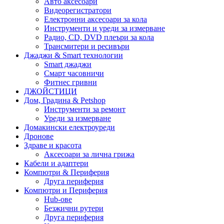
Авто аксесоари
Видеорегистратори
Електронни аксесоари за кола
Инструменти и уреди за измерване
Радио, CD, DVD плеъри за кола
Трансмитери и ресивъри
Джаджи & Smart технологии
Smart джаджи
Смарт часовничи
Фитнес гривни
ДЖОЙСТИЦИ
Дом, Градина & Petshop
Инструменти за ремонт
Уреди за измерване
Домакински електроуреди
Дронове
Здраве и красота
Аксесоари за лична грижа
Кабели и адаптери
Компютри & Периферия
Друга периферия
Компютри и Периферия
Hub-ове
Безжични рутери
Друга периферия