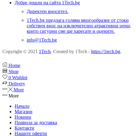
Добре дошли на сайта 1Tech.bg
Директен вносител.
1Tech.bg предлага голяма многообразие от стоки
собствен внос на изключително атрактивни цени,
които сигурни сме ще харесате и оцените.
info@1Tech.bg
Copyright © 2021
1Tech
. Created by 1Tech -
https://1tech.bg
.
Home
Shop
0
Wishlist
Delivery
More
More
Начало
Магазин
Новини
Правила за доставка
Контакти
Нашите оферти