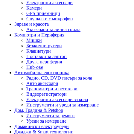
Електронни аксесоари
Камери
GPS приемници
Слушалки с микрофон
Здраве и красота
Аксесоари за лична грижа
Компютри и Периферия
Мишки
Безжични рутери
Клавиатури
Поставки за лаптоп
Друга периферия
Hub-ове
Автомобилна електроника
Радио, CD, DVD плеъри за кола
Авто аксесоари
Трансмитери и ресивъри
Видеорегистратори
Електронни аксесоари за кола
Инструменти и уреди за измерване
Дом, Градина & Petshop
Инструменти за ремонт
Уреди за измерване
Домакински електроуреди
Джаджи & Smart технологии