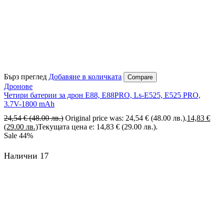
Бърз преглед
Добавяне в количката
Compare
Дронове
Четири батерии за дрон E88, E88PRO, Ls-E525, E525 PRO,
3.7V-1800 mAh
24,54
€
(48.00 лв.)
Original price was: 24,54 € (48.00 лв.).
14,83
€
(29.00 лв.)
Текущата цена е: 14,83 € (29.00 лв.).
Sale
44%
Налични 17