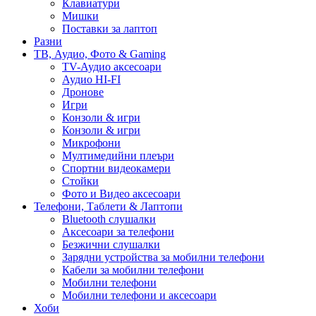
Клавиатури
Мишки
Поставки за лаптоп
Разни
ТВ, Аудио, Фото & Gaming
TV-Аудио аксесоари
Аудио HI-FI
Дронове
Игри
Конзоли & игри
Конзоли & игри
Микрофони
Мултимедийни плеъри
Спортни видеокамери
Стойки
Фото и Видео аксесоари
Телефони, Таблети & Лаптопи
Bluetooth слушалки
Аксесоари за телефони
Безжични слушалки
Зарядни устройства за мобилни телефони
Кабели за мобилни телефони
Мобилни телефони
Мобилни телефони и аксесоари
Хоби