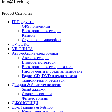
info@1tech.bg
Product Categories
IT Продукти
GPS приемници
Електронни аксесоари
Камери
Слушалки с микрофон
TV БОКС
VR ОЧИЛА
Автомобилна електроника
Авто аксесоари
Видеорегистратори
Електронни аксесоари за кола
Инструменти и уреди за измерване
Радио, CD, DVD плеъри за кола
Трансмитери и ресивъри
Джаджи & Smart технологии
Smart джаджи
Смарт часовничи
Фитнес гривни
ДЖОЙСТИЦИ
Дом, Градина & Petshop
Инструменти за ремонт