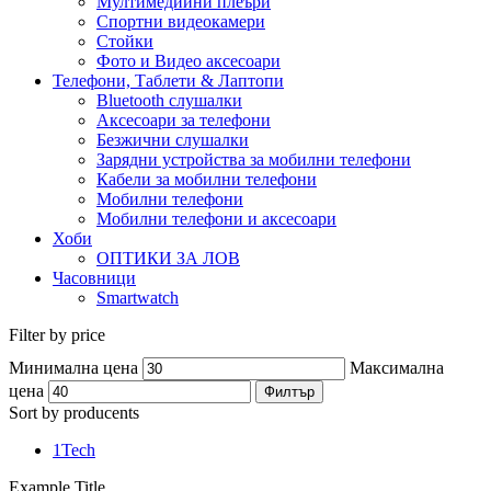
Мултимедийни плеъри
Спортни видеокамери
Стойки
Фото и Видео аксесоари
Телефони, Таблети & Лаптопи
Bluetooth слушалки
Аксесоари за телефони
Безжични слушалки
Зарядни устройства за мобилни телефони
Кабели за мобилни телефони
Мобилни телефони
Мобилни телефони и аксесоари
Хоби
ОПТИКИ ЗА ЛОВ
Часовници
Smartwatch
Filter by price
Минимална цена
Максимална
цена
Филтър
Sort by producents
1Tech
Example Title