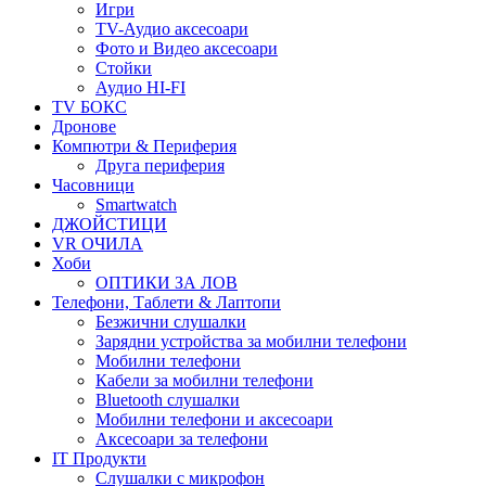
Игри
TV-Аудио аксесоари
Фото и Видео аксесоари
Стойки
Аудио HI-FI
TV БОКС
Дронове
Компютри & Периферия
Друга периферия
Часовници
Smartwatch
ДЖОЙСТИЦИ
VR ОЧИЛА
Хоби
ОПТИКИ ЗА ЛОВ
Телефони, Таблети & Лаптопи
Безжични слушалки
Зарядни устройства за мобилни телефони
Мобилни телефони
Кабели за мобилни телефони
Bluetooth слушалки
Мобилни телефони и аксесоари
Аксесоари за телефони
IT Продукти
Слушалки с микрофон