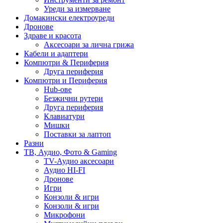
Уреди за измерване
Домакински електроуреди
Дронове
Здраве и красота
Аксесоари за лична грижа
Кабели и адаптери
Компютри & Периферия
Друга периферия
Компютри и Периферия
Hub-ове
Безжични рутери
Друга периферия
Клавиатури
Мишки
Поставки за лаптоп
Разни
ТВ, Аудио, Фото & Gaming
TV-Аудио аксесоари
Аудио HI-FI
Дронове
Игри
Конзоли & игри
Конзоли & игри
Микрофони