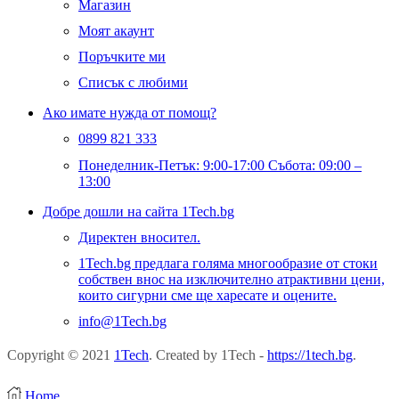
Магазин
Моят акаунт
Поръчките ми
Списък с любими
Ако имате нужда от помощ?
0899 821 333
Понеделник-Петък: 9:00-17:00 Събота: 09:00 –
13:00
Добре дошли на сайта 1Tech.bg
Директен вносител.
1Tech.bg предлага голяма многообразие от стоки
собствен внос на изключително атрактивни цени,
които сигурни сме ще харесате и оцените.
info@1Tech.bg
Copyright © 2021
1Tech
. Created by 1Tech -
https://1tech.bg
.
Home