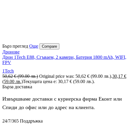
Бърз преглед
Още
Compare
Дронове
Дрон 1Tech E88, Сгъваем, 2 камери, Батерия 1800 mAh, WIFI,
FPV
1Tech
50,62
€
(99.00 лв.)
Original price was: 50,62 € (99.00 лв.).
30,17
€
(59.00 лв.)
Текущата цена е: 30,17 € (59.00 лв.).
Бърза доставка
Извършваме доставки с куриерска фирма Еконт или
Спиди до офис или до адрес на клиента.
24/7/365 Поддръжка