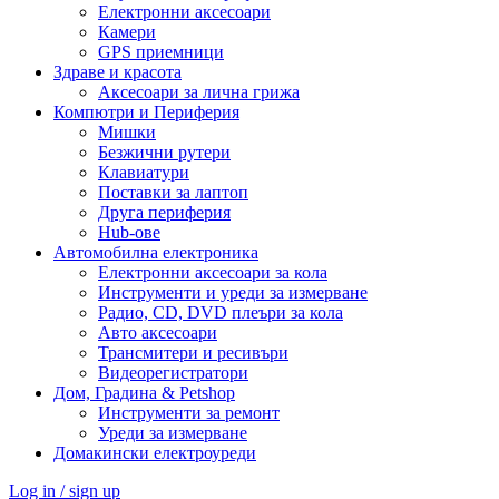
Електронни аксесоари
Камери
GPS приемници
Здраве и красота
Аксесоари за лична грижа
Компютри и Периферия
Мишки
Безжични рутери
Клавиатури
Поставки за лаптоп
Друга периферия
Hub-ове
Автомобилна електроника
Електронни аксесоари за кола
Инструменти и уреди за измерване
Радио, CD, DVD плеъри за кола
Авто аксесоари
Трансмитери и ресивъри
Видеорегистратори
Дом, Градина & Petshop
Инструменти за ремонт
Уреди за измерване
Домакински електроуреди
Log in / sign up