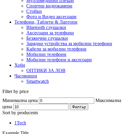
Мултимедийни плеъри
Спортни видеокамери
Стойки
Фото и Видео аксесоари
Телефони, Таблети & Лаптопи
Bluetooth слушалки
Аксесоари за телефони
Безжични слушалки
Зарядни устройства за мобилни телефони
Кабели за мобилни телефони
Мобилни телефони
Мобилни телефони и аксесоари
Хоби
ОПТИКИ ЗА ЛОВ
Часовници
Smartwatch
Filter by price
Минимална цена
Максимална
цена
Филтър
Sort by producents
1Tech
Example Title