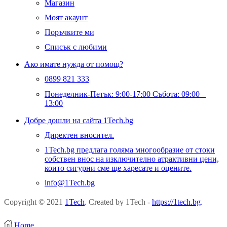
Магазин
Моят акаунт
Поръчките ми
Списък с любими
Ако имате нужда от помощ?
0899 821 333
Понеделник-Петък: 9:00-17:00 Събота: 09:00 –
13:00
Добре дошли на сайта 1Tech.bg
Директен вносител.
1Tech.bg предлага голяма многообразие от стоки
собствен внос на изключително атрактивни цени,
които сигурни сме ще харесате и оцените.
info@1Tech.bg
Copyright © 2021
1Tech
. Created by 1Tech -
https://1tech.bg
.
Home