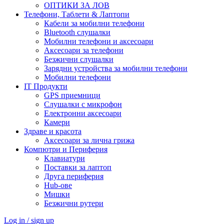
ОПТИКИ ЗА ЛОВ
Телефони, Таблети & Лаптопи
Кабели за мобилни телефони
Bluetooth слушалки
Мобилни телефони и аксесоари
Аксесоари за телефони
Безжични слушалки
Зарядни устройства за мобилни телефони
Мобилни телефони
IT Продукти
GPS приемници
Слушалки с микрофон
Електронни аксесоари
Камери
Здраве и красота
Аксесоари за лична грижа
Компютри и Периферия
Клавиатури
Поставки за лаптоп
Друга периферия
Hub-ове
Мишки
Безжични рутери
Log in / sign up