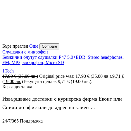
Бърз преглед
Още
Compare
Слушалки с микрофон
Безжични блутут слушалки P47 5.0+EDR, Stereo headphones,
FM, MP3, микрофон, Micro SD
1Tech
17,90
€
(35.00 лв.)
Original price was: 17,90 € (35.00 лв.).
9,71
€
(19.00 лв.)
Текущата цена е: 9,71 € (19.00 лв.).
Бърза доставка
Извършваме доставки с куриерска фирма Еконт или
Спиди до офис или до адрес на клиента.
24/7/365 Поддръжка