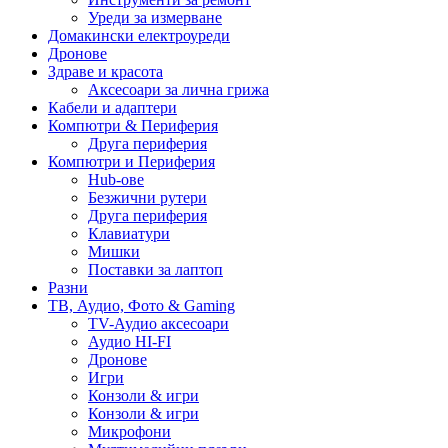
Уреди за измерване
Домакински електроуреди
Дронове
Здраве и красота
Аксесоари за лична грижа
Кабели и адаптери
Компютри & Периферия
Друга периферия
Компютри и Периферия
Hub-ове
Безжични рутери
Друга периферия
Клавиатури
Мишки
Поставки за лаптоп
Разни
ТВ, Аудио, Фото & Gaming
TV-Аудио аксесоари
Аудио HI-FI
Дронове
Игри
Конзоли & игри
Конзоли & игри
Микрофони