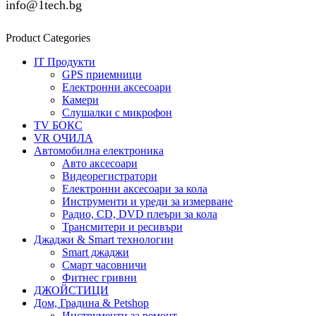
info@1tech.bg
Product Categories
IT Продукти
GPS приемници
Електронни аксесоари
Камери
Слушалки с микрофон
TV БОКС
VR ОЧИЛА
Автомобилна електроника
Авто аксесоари
Видеорегистратори
Електронни аксесоари за кола
Инструменти и уреди за измерване
Радио, CD, DVD плеъри за кола
Трансмитери и ресивъри
Джаджи & Smart технологии
Smart джаджи
Смарт часовничи
Фитнес гривни
ДЖОЙСТИЦИ
Дом, Градина & Petshop
Инструменти за ремонт