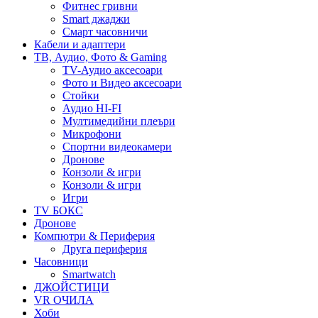
Фитнес гривни
Smart джаджи
Смарт часовничи
Кабели и адаптери
ТВ, Аудио, Фото & Gaming
TV-Аудио аксесоари
Фото и Видео аксесоари
Стойки
Аудио HI-FI
Мултимедийни плеъри
Микрофони
Спортни видеокамери
Дронове
Конзоли & игри
Конзоли & игри
Игри
TV БОКС
Дронове
Компютри & Периферия
Друга периферия
Часовници
Smartwatch
ДЖОЙСТИЦИ
VR ОЧИЛА
Хоби