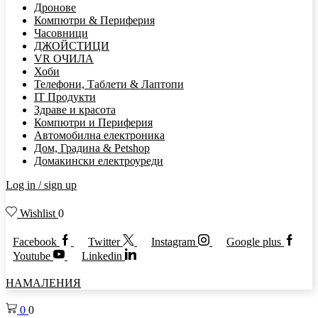
Дронове
Компютри & Периферия
Часовници
ДЖОЙСТИЦИ
VR ОЧИЛА
Хоби
Телефони, Таблети & Лаптопи
IT Продукти
Здраве и красота
Компютри и Периферия
Автомобилна електроника
Дом, Градина & Petshop
Домакински електроуреди
Log in / sign up
Wishlist
0
Facebook
Twitter
Instagram
Google plus
Youtube
Linkedin
НАМАЛЕНИЯ
0
0