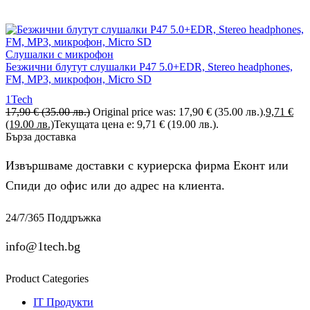
Слушалки с микрофон
Безжични блутут слушалки P47 5.0+EDR, Stereo headphones,
FM, MP3, микрофон, Micro SD
1Tech
17,90
€
(35.00 лв.)
Original price was: 17,90 € (35.00 лв.).
9,71
€
(19.00 лв.)
Текущата цена е: 9,71 € (19.00 лв.).
Бърза доставка
Извършваме доставки с куриерска фирма Еконт или
Спиди до офис или до адрес на клиента.
24/7/365 Поддръжка
info@1tech.bg
Product Categories
IT Продукти