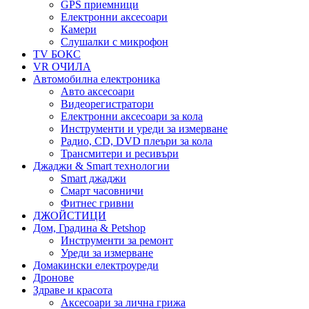
GPS приемници
Електронни аксесоари
Камери
Слушалки с микрофон
TV БОКС
VR ОЧИЛА
Автомобилна електроника
Авто аксесоари
Видеорегистратори
Електронни аксесоари за кола
Инструменти и уреди за измерване
Радио, CD, DVD плеъри за кола
Трансмитери и ресивъри
Джаджи & Smart технологии
Smart джаджи
Смарт часовничи
Фитнес гривни
ДЖОЙСТИЦИ
Дом, Градина & Petshop
Инструменти за ремонт
Уреди за измерване
Домакински електроуреди
Дронове
Здраве и красота
Аксесоари за лична грижа