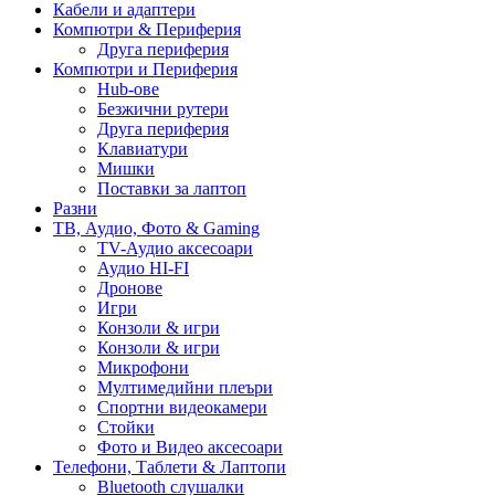
Кабели и адаптери
Компютри & Периферия
Друга периферия
Компютри и Периферия
Hub-ове
Безжични рутери
Друга периферия
Клавиатури
Мишки
Поставки за лаптоп
Разни
ТВ, Аудио, Фото & Gaming
TV-Аудио аксесоари
Аудио HI-FI
Дронове
Игри
Конзоли & игри
Конзоли & игри
Микрофони
Мултимедийни плеъри
Спортни видеокамери
Стойки
Фото и Видео аксесоари
Телефони, Таблети & Лаптопи
Bluetooth слушалки