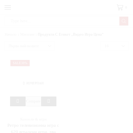
0
Начало
Магазин
Продукти С Етикет „видео Игра Цена“
SALE
38%
ИЗЧЕРПАН
Compare
Конзоли & игри
Ретро телевизионна игра с
620 вградени игри, два