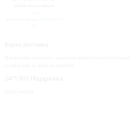
джойстика и кабели
1Tech
40,39
€
(79.00 лв.)
25,05
€
(49.00
лв.)
Бърза доставка
Извършваме доставки с куриерска фирма Еконт или Спиди
до офис или до адрес на клиента.
24/7/365 Поддръжка
info@1tech.bg