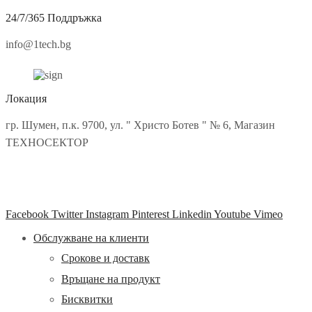
ТВ, Аудио, Фото & Gaming
TV-Аудио аксесоари
24/7/365 Поддръжка
Аудио HI-FI
Дронове
info@1tech.bg
Игри
Конзоли & игри
Конзоли & игри
Микрофони
Локация
Мултимедийни плеъри
Спортни видеокамери
гр. Шумен, п.к. 9700, ул. " Христо Ботев " № 6, Магазин
Стойки
Фото и Видео аксесоари
ТЕХНОСЕКТОР
Телефони, Таблети & Лаптопи
Bluetooth слушалки
Аксесоари за телефони
Безжични слушалки
Зарядни устройства за мобилни телефони
Facebook
Twitter
Instagram
Pinterest
Linkedin
Youtube
Vimeo
Кабели за мобилни телефони
Мобилни телефони
Обслужване на клиенти
Мобилни телефони и аксесоари
Хоби
Срокове и доставк
ОПТИКИ ЗА ЛОВ
Часовници
Връщане на продукт
Smartwatch
Бисквитки