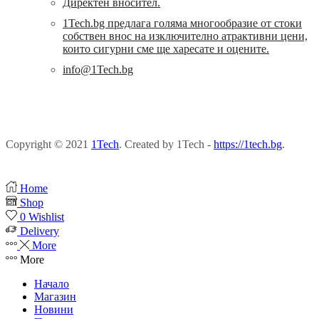
Директен вносител.
1Tech.bg предлага голяма многообразие от стоки
собствен внос на изключително атрактивни цени,
които сигурни сме ще харесате и оцените.
info@1Tech.bg
Copyright © 2021
1Tech
. Created by 1Tech -
https://1tech.bg
.
Home
Shop
0
Wishlist
Delivery
More
More
Начало
Магазин
Новини