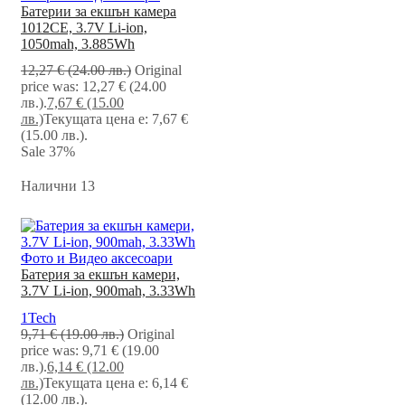
Батерии за екшън камера
1012CE, 3.7V Li-ion,
1050mah, 3.885Wh
12,27
€
(24.00 лв.)
Original
price was: 12,27 € (24.00
лв.).
7,67
€
(15.00
лв.)
Текущата цена е: 7,67 €
(15.00 лв.).
Sale
37%
Налични 13
Фото и Видео аксесоари
Батерия за екшън камери,
3.7V Li-ion, 900mah, 3.33Wh
1Tech
9,71
€
(19.00 лв.)
Original
price was: 9,71 € (19.00
лв.).
6,14
€
(12.00
лв.)
Текущата цена е: 6,14 €
(12.00 лв.).