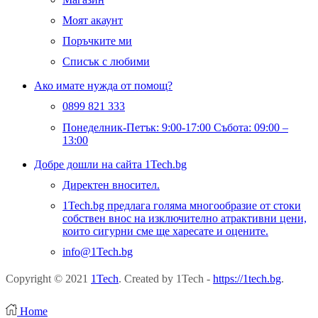
Моят акаунт
Поръчките ми
Списък с любими
Ако имате нужда от помощ?
0899 821 333
Понеделник-Петък: 9:00-17:00 Събота: 09:00 –
13:00
Добре дошли на сайта 1Tech.bg
Директен вносител.
1Tech.bg предлага голяма многообразие от стоки
собствен внос на изключително атрактивни цени,
които сигурни сме ще харесате и оцените.
info@1Tech.bg
Copyright © 2021
1Tech
. Created by 1Tech -
https://1tech.bg
.
Home