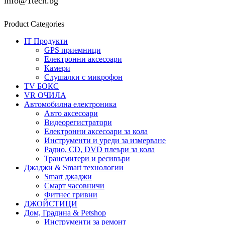
info@1tech.bg
Product Categories
IT Продукти
GPS приемници
Електронни аксесоари
Камери
Слушалки с микрофон
TV БОКС
VR ОЧИЛА
Автомобилна електроника
Авто аксесоари
Видеорегистратори
Електронни аксесоари за кола
Инструменти и уреди за измерване
Радио, CD, DVD плеъри за кола
Трансмитери и ресивъри
Джаджи & Smart технологии
Smart джаджи
Смарт часовничи
Фитнес гривни
ДЖОЙСТИЦИ
Дом, Градина & Petshop
Инструменти за ремонт