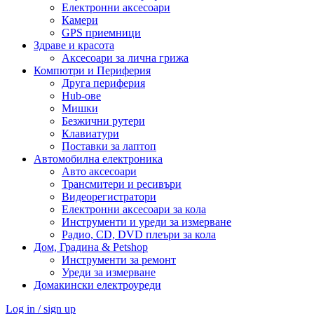
Електронни аксесоари
Камери
GPS приемници
Здраве и красота
Аксесоари за лична грижа
Компютри и Периферия
Друга периферия
Hub-ове
Мишки
Безжични рутери
Клавиатури
Поставки за лаптоп
Автомобилна електроника
Авто аксесоари
Трансмитери и ресивъри
Видеорегистратори
Електронни аксесоари за кола
Инструменти и уреди за измерване
Радио, CD, DVD плеъри за кола
Дом, Градина & Petshop
Инструменти за ремонт
Уреди за измерване
Домакински електроуреди
Log in / sign up