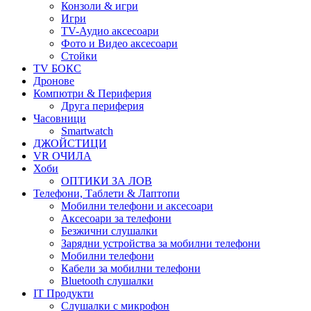
Конзоли & игри
Игри
TV-Аудио аксесоари
Фото и Видео аксесоари
Стойки
TV БОКС
Дронове
Компютри & Периферия
Друга периферия
Часовници
Smartwatch
ДЖОЙСТИЦИ
VR ОЧИЛА
Хоби
ОПТИКИ ЗА ЛОВ
Телефони, Таблети & Лаптопи
Мобилни телефони и аксесоари
Аксесоари за телефони
Безжични слушалки
Зарядни устройства за мобилни телефони
Мобилни телефони
Кабели за мобилни телефони
Bluetooth слушалки
IT Продукти
Слушалки с микрофон