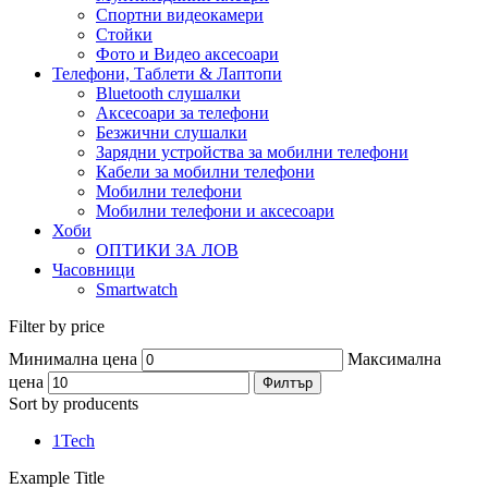
Спортни видеокамери
Стойки
Фото и Видео аксесоари
Телефони, Таблети & Лаптопи
Bluetooth слушалки
Аксесоари за телефони
Безжични слушалки
Зарядни устройства за мобилни телефони
Кабели за мобилни телефони
Мобилни телефони
Мобилни телефони и аксесоари
Хоби
ОПТИКИ ЗА ЛОВ
Часовници
Smartwatch
Filter by price
Минимална цена
Максимална
цена
Филтър
Sort by producents
1Tech
Example Title