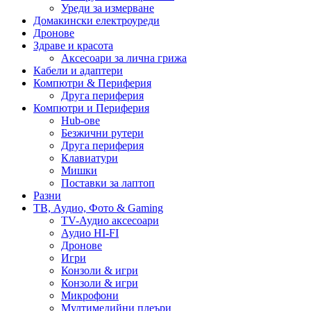
Уреди за измерване
Домакински електроуреди
Дронове
Здраве и красота
Аксесоари за лична грижа
Кабели и адаптери
Компютри & Периферия
Друга периферия
Компютри и Периферия
Hub-ове
Безжични рутери
Друга периферия
Клавиатури
Мишки
Поставки за лаптоп
Разни
ТВ, Аудио, Фото & Gaming
TV-Аудио аксесоари
Аудио HI-FI
Дронове
Игри
Конзоли & игри
Конзоли & игри
Микрофони
Мултимедийни плеъри