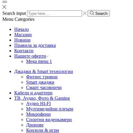
Search input
Search
Menu
Categories
Начало
Магазин
Новини
Правила за доставка
Контакти
Нашите оферти
Mega menu 1
Джаджи & Smart технологии
Фитнес гривни
Smart джаджи
Смарт часовничи
Кабели и адаптери
ТВ, Аудио, Фото & Gaming
Аудио HI-FI
Мултимедийни плеъри
Микрофони
Спортни видеокамери
Дронове
Конзоли & игри