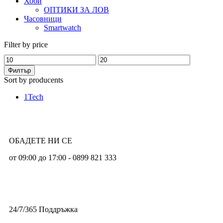
Хоби
ОПТИКИ ЗА ЛОВ
Часовници
Smartwatch
Filter by price
Филтър
Sort by producents
EXAMPLE TITLE
1Tech
Door sit amet, consectetur adip iscing elit, sed do ore magna
lorem ipsum sit.
View more
ОБАДЕТЕ НИ СЕ
от 09:00 до 17:00 - 0899 821 333
24/7/365 Поддръжка