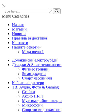
Menu
Categories
Начало
Магазин
Новини
Правила за доставка
Контакти
Нашите оферти
Mega menu 1
Домакински електроуреди
Джаджи & Smart технологии
Фитнес гривни
Smart джаджи
Смарт часовничи
Кабели и адаптери
ТВ, Аудио, Фото & Gaming
Стойки
Аудио HI-FI
Мултимедийни плеъри
Микрофони
Спортни видеокамери