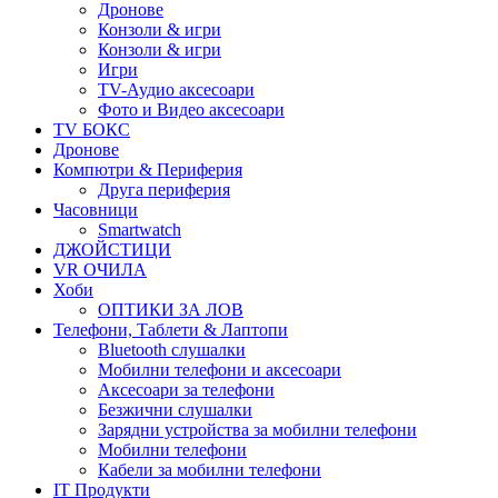
Дронове
Конзоли & игри
Конзоли & игри
Игри
TV-Аудио аксесоари
Фото и Видео аксесоари
TV БОКС
Дронове
Компютри & Периферия
Друга периферия
Часовници
Smartwatch
ДЖОЙСТИЦИ
VR ОЧИЛА
Хоби
ОПТИКИ ЗА ЛОВ
Телефони, Таблети & Лаптопи
Bluetooth слушалки
Мобилни телефони и аксесоари
Аксесоари за телефони
Безжични слушалки
Зарядни устройства за мобилни телефони
Мобилни телефони
Кабели за мобилни телефони
IT Продукти