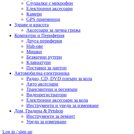
Слушалки с микрофон
Електронни аксесоари
Камери
GPS приемници
Здраве и красота
Аксесоари за лична грижа
Компютри и Периферия
Друга периферия
Hub-ове
Мишки
Безжични рутери
Клавиатури
Поставки за лаптоп
Автомобилна електроника
Радио, CD, DVD плеъри за кола
Авто аксесоари
Трансмитери и ресивъри
Видеорегистратори
Електронни аксесоари за кола
Инструменти и уреди за измерване
Дом, Градина & Petshop
Инструменти за ремонт
Уреди за измерване
Log in / sign up