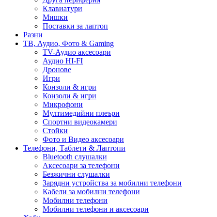
Клавиатури
Мишки
Поставки за лаптоп
Разни
ТВ, Аудио, Фото & Gaming
TV-Аудио аксесоари
Аудио HI-FI
Дронове
Игри
Конзоли & игри
Конзоли & игри
Микрофони
Мултимедийни плеъри
Спортни видеокамери
Стойки
Фото и Видео аксесоари
Телефони, Таблети & Лаптопи
Bluetooth слушалки
Аксесоари за телефони
Безжични слушалки
Зарядни устройства за мобилни телефони
Кабели за мобилни телефони
Мобилни телефони
Мобилни телефони и аксесоари