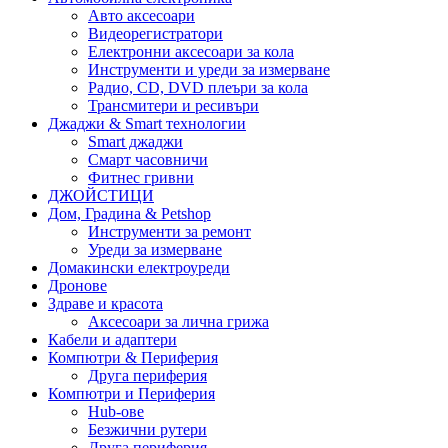
Авто аксесоари
Видеорегистратори
Електронни аксесоари за кола
Инструменти и уреди за измерване
Радио, CD, DVD плеъри за кола
Трансмитери и ресивъри
Джаджи & Smart технологии
Smart джаджи
Смарт часовничи
Фитнес гривни
ДЖОЙСТИЦИ
Дом, Градина & Petshop
Инструменти за ремонт
Уреди за измерване
Домакински електроуреди
Дронове
Здраве и красота
Аксесоари за лична грижа
Кабели и адаптери
Компютри & Периферия
Друга периферия
Компютри и Периферия
Hub-ове
Безжични рутери
Друга периферия