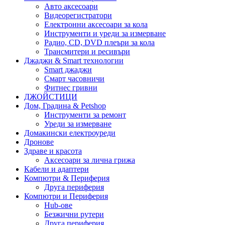
Авто аксесоари
Видеорегистратори
Електронни аксесоари за кола
Инструменти и уреди за измерване
Радио, CD, DVD плеъри за кола
Трансмитери и ресивъри
Джаджи & Smart технологии
Smart джаджи
Смарт часовничи
Фитнес гривни
ДЖОЙСТИЦИ
Дом, Градина & Petshop
Инструменти за ремонт
Уреди за измерване
Домакински електроуреди
Дронове
Здраве и красота
Аксесоари за лична грижа
Кабели и адаптери
Компютри & Периферия
Друга периферия
Компютри и Периферия
Hub-ове
Безжични рутери
Друга периферия