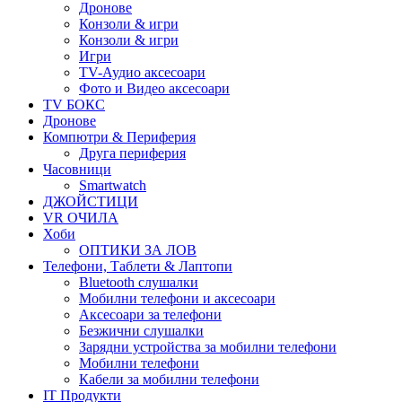
Дронове
Конзоли & игри
Конзоли & игри
Игри
TV-Аудио аксесоари
Фото и Видео аксесоари
TV БОКС
Дронове
Компютри & Периферия
Друга периферия
Часовници
Smartwatch
ДЖОЙСТИЦИ
VR ОЧИЛА
Хоби
ОПТИКИ ЗА ЛОВ
Телефони, Таблети & Лаптопи
Bluetooth слушалки
Мобилни телефони и аксесоари
Аксесоари за телефони
Безжични слушалки
Зарядни устройства за мобилни телефони
Мобилни телефони
Кабели за мобилни телефони
IT Продукти