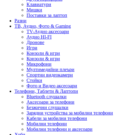
Клавиатури
Мишки
Поставки за лаптоп
Разни
ТВ, Аудио, Фото & Gaming
TV-Аудио аксесоари
Аудио HI-FI
Дронове
Игри
Конзоли & игри
Конзоли & игри
Микрофони
Мултимедийни плеъри
Спортни видеокамери
Стойки
Фото и Видео аксесоари
Телефони, Таблети & Лаптопи
Bluetooth слушалки
Аксесоари за телефони
Безжични слушалки
Зарядни устройства за мобилни телефони
Кабели за мобилни телефони
Мобилни телефони
Мобилни телефони и аксесоари
Хоби