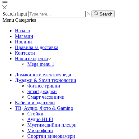
Search input
Search
Menu
Categories
Начало
Магазин
Новини
Правила за доставка
Контакти
Нашите оферти
Mega menu 1
Домакински електроуреди
Джаджи & Smart технологии
Фитнес гривни
Smart джаджи
Смарт часовничи
Кабели и адаптери
ТВ, Аудио, Фото & Gaming
Стойки
Аудио HI-FI
Мултимедийни плеъри
Микрофони
Спортни видеокамери