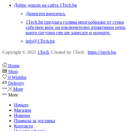
Добре дошли на сайта 1Tech.bg
Директен вносител.
1Tech.bg предлага голяма многообразие от стоки
собствен внос на изключително атрактивни цени,
които сигурни сме ще харесате и оцените.
info@1Tech.bg
Copyright © 2021
1Tech
. Created by 1Tech -
https://1tech.bg
.
Home
Shop
0
Wishlist
Delivery
More
More
Начало
Магазин
Новини
Правила за доставка
Контакти