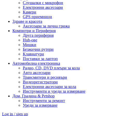
Слушалки с микрофон
Електронни аксесоари
Камери
GPS приемници
Здраве и красота
Аксесоари за лична грижа
Компютри и Периферия
Друга периферия
Hub-ове
Мишки
Безжични рутери
Клавиатури
Поставки за лаптоп
Автомобилна електроника
Радио, CD, DVD плеъри за кола
Авто аксесоари
Трансмитери и ресивъри
Видеорегистратори
Електронни аксесоари за кола
Инструменти и уреди за измерване
Дом, Градина & Petshop
Инструменти за ремонт
Уреди за измерване
Log in / sign up