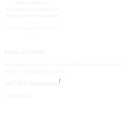
Пълен комплект с
инструменти за кримпване и
тестване на мрежови кабели
1Tech
45,50
€
(89.00 лв.)
19,94
€
(39.00
лв.)
Бърза доставка
Извършваме доставки с куриерска фирма Еконт или Спиди
до офис или до адрес на клиента.
24/7/365 Поддръжка
info@1tech.bg