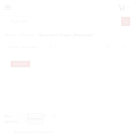
0
Начало
Магазин
Продукти С Етикет „конектори“
SALE
56%
Бърз
Compare
преглед
Инструменти за ремонт