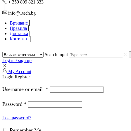
+ 359 899 821 333
info@1tech.bg
Връщане
Правила
Доставка
Контакти
Search input
Log in / sign up
My Account
Login
Register
Username or email
*
Password
*
Lost password?
Remember Me