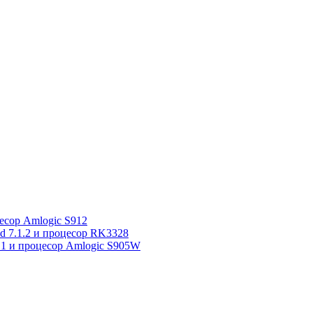
сор Amlogic S912
7.1.2 и процесор RK3328
1 и процесор Amlogic S905W