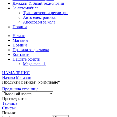
Джаджи & Smart технологии
За автомобила
Трансмитери и ресивъри
Авто електроника
Аксесоари за кола
Новини
Начало
Магазин
Новини
Правила за доставка
Контакти
Нашите оферти
Mega menu 1
НАМАЛЕНИЯ
Начало
Магазин
Продукти с етикет „кримпване“
Предишна страница
Преглед като:
Таблица
Списък
Покажи