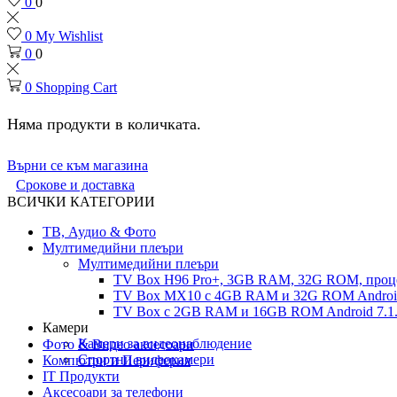
0
0
0
My Wishlist
0
0
0
Shopping Cart
Няма продукти в количката.
Върни се към магазина
Срокове и доставка
ВСИЧКИ КАТЕГОРИИ
ТВ, Аудио & Фото
Мултимедийни плеъри
Мултимедийни плеъри
TV Box H96 Pro+, 3GB RAM, 32G ROM, проце
TV Box MX10 с 4GB RAM и 32G ROM Android 
TV Box с 2GB RAM и 16GВ ROM Android 7.1.
Камери
Камери за видеонаблюдение
Фото & Видео аксесоари
Спортни видеокамери
Компютри и Периферия
IT Продукти
Аксесоари за телефони