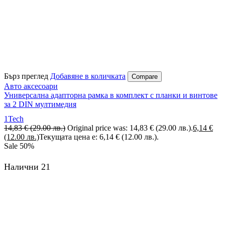
Бърз преглед
Добавяне в количката
Compare
Авто аксесоари
Универсална адапторна рамка в комплект с планки и винтове
за 2 DIN мултимедия
1Tech
14,83
€
(29.00 лв.)
Original price was: 14,83 € (29.00 лв.).
6,14
€
(12.00 лв.)
Текущата цена е: 6,14 € (12.00 лв.).
Sale
50%
Налични 21