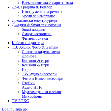
Електронни аксесоари за кола
Дом, Градина & Petshop
Инструменти за ремонт
Уреди за измерване
Домакински електроуреди
Джаджи & Smart технологии
Smart джаджи
Смарт часовничи
Фитнес гривни
Кабели и адаптери
ТВ, Аудио, Фото & Gaming
Спортни видеокамери
Дронове
Конзоли & игри
Конзоли & игри
Игри
TV-Аудио аксесоари
Фото и Видео аксесоари
Стойки
Аудио HI-FI
Мултимедийни плеъри
Микрофони
TV БОКС
Log in / sign up