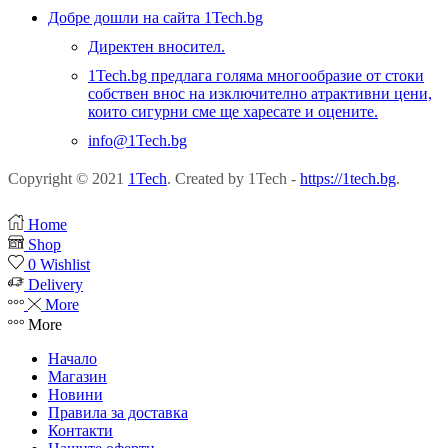
Добре дошли на сайта 1Tech.bg
Директен вносител.
1Tech.bg предлага голяма многообразие от стоки
собствен внос на изключително атрактивни цени,
които сигурни сме ще харесате и оцените.
info@1Tech.bg
Copyright © 2021
1Tech
. Created by 1Tech -
https://1tech.bg
.
Home
Shop
0
Wishlist
Delivery
More
More
Начало
Магазин
Новини
Правила за доставка
Контакти