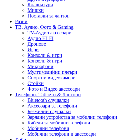
Клавиатури
Мишки
Поставки за лаптоп
Разни
ТВ, Аудио, Фото & Gaming
TV-Аудио аксесоари
Аудио HI-FI
Дронове
Игри
Конзоли & игри
Конзоли & игри
Микрофони
Мултимедийни плеъри
Спортни видеокамери
Стойки
Фото и Видео аксесоари
Телефони, Таблети & Лаптопи
Bluetooth слушалки
Аксесоари за телефони
Безжични слушалки
Зарядни устройства за мобилни телефони
Кабели за мобилни телефони
Мобилни телефони
Мобилни телефони и аксесоари
Хоби