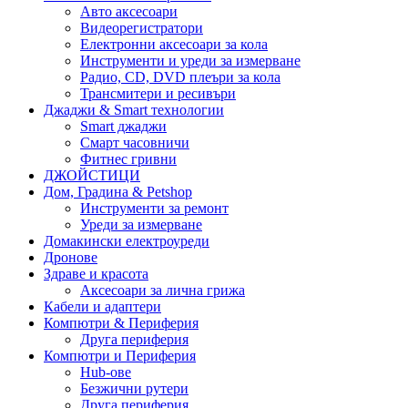
Авто аксесоари
Видеорегистратори
Електронни аксесоари за кола
Инструменти и уреди за измерване
Радио, CD, DVD плеъри за кола
Трансмитери и ресивъри
Джаджи & Smart технологии
Smart джаджи
Смарт часовничи
Фитнес гривни
ДЖОЙСТИЦИ
Дом, Градина & Petshop
Инструменти за ремонт
Уреди за измерване
Домакински електроуреди
Дронове
Здраве и красота
Аксесоари за лична грижа
Кабели и адаптери
Компютри & Периферия
Друга периферия
Компютри и Периферия
Hub-ове
Безжични рутери
Друга периферия