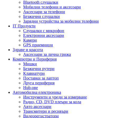
Bluetooth слушалки
Мобилни телефони и аксесоари
Аксесоари за телефони
Безжични слушалки
Зарядни устройства за мобилни телефони
IT Продукти
Слушалки с микрофон
Електронни аксесоари
Камери
GPS приемници
Здраве и красота
Аксесоари за лична грижа
Компютри и Периферия
Мишки
Безжични рутери
Клавиатури
Поставки за лаптоп
Друга периферия
Hub-ове
Автомобилна електроника
Инструменти и уреди за измерване
Радио, CD, DVD плеъри за кола
Авто аксесоари
Трансмитери и ресивъри
Видеорегистратори