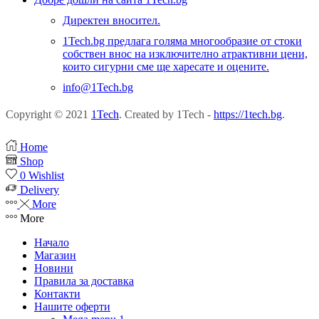
Директен вносител.
1Tech.bg предлага голяма многообразие от стоки
собствен внос на изключително атрактивни цени,
които сигурни сме ще харесате и оцените.
info@1Tech.bg
Copyright © 2021
1Tech
. Created by 1Tech -
https://1tech.bg
.
Home
Shop
0
Wishlist
Delivery
More
More
Начало
Магазин
Новини
Правила за доставка
Контакти
Нашите оферти