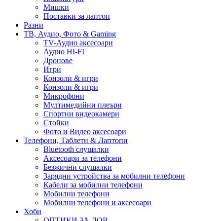
Мишки
Поставки за лаптоп
Разни
ТВ, Аудио, Фото & Gaming
TV-Аудио аксесоари
Аудио HI-FI
Дронове
Игри
Конзоли & игри
Конзоли & игри
Микрофони
Мултимедийни плеъри
Спортни видеокамери
Стойки
Фото и Видео аксесоари
Телефони, Таблети & Лаптопи
Bluetooth слушалки
Аксесоари за телефони
Безжични слушалки
Зарядни устройства за мобилни телефони
Кабели за мобилни телефони
Мобилни телефони
Мобилни телефони и аксесоари
Хоби
ОПТИКИ ЗА ЛОВ