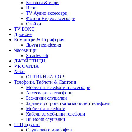
Конзоли & игри
Игри
TV-Аудио аксесоари
Фото и Видео аксесоари
Стойки
TV БОКС
Дронове
Компютри & Периферия
Друга периферия
Часовници
Smartwatch
ДЖОЙСТИЦИ
VR ОЧИЛА
Хоби
ОПТИКИ ЗА ЛОВ
Телефони, Таблети & Лаптопи
Мобилни телефони и аксесоари
Аксесоари за телефони
Безжични слушалки
Зарядни устройства за мобилни телефони
Мобилни телефони
Кабели за мобилни телефони
Bluetooth слушалки
IT Продукти
Слушалки с микрофон