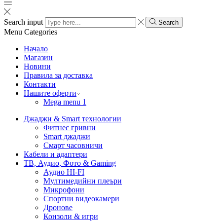
Search input
Search
Menu
Categories
Начало
Магазин
Новини
Правила за доставка
Контакти
Нашите оферти
Mega menu 1
Джаджи & Smart технологии
Фитнес гривни
Smart джаджи
Смарт часовничи
Кабели и адаптери
ТВ, Аудио, Фото & Gaming
Аудио HI-FI
Мултимедийни плеъри
Микрофони
Спортни видеокамери
Дронове
Конзоли & игри