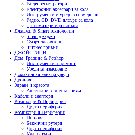
Видеорегистратори
Електронни аксесоари за кола
Инструменти и уреди за измерване
Радио, CD, DVD плеъри за кола
Трансмитери и ресивъри
Джаджи & Smart технологии
Smart джаджи
Смарт часовничи
Фитнес гривни
ДЖОЙСТИЦИ
Дом, Градина & Petshop
Инструменти за ремонт
Уреди за измерване
Домакински електроуреди
Дронове
Здраве и красота
Аксесоари за лична грижа
Кабели и адаптери
Компютри & Периферия
Друга периферия
Компютри и Периферия
Hub-ове
Безжични рутери
Друга периферия
Клавиатури