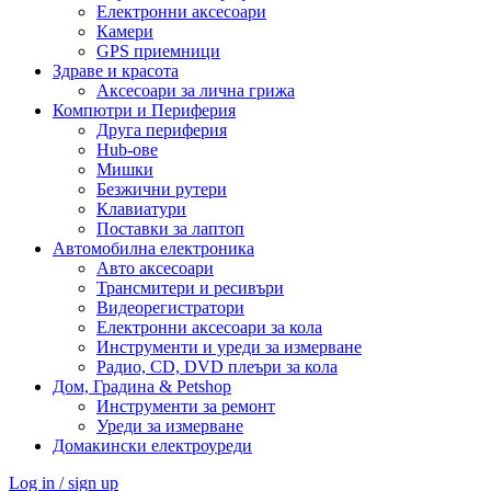
Електронни аксесоари
Камери
GPS приемници
Здраве и красота
Аксесоари за лична грижа
Компютри и Периферия
Друга периферия
Hub-ове
Мишки
Безжични рутери
Клавиатури
Поставки за лаптоп
Автомобилна електроника
Авто аксесоари
Трансмитери и ресивъри
Видеорегистратори
Електронни аксесоари за кола
Инструменти и уреди за измерване
Радио, CD, DVD плеъри за кола
Дом, Градина & Petshop
Инструменти за ремонт
Уреди за измерване
Домакински електроуреди
Log in / sign up