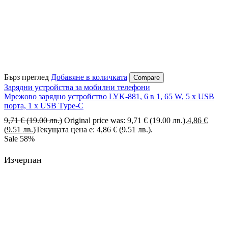
Бърз преглед
Добавяне в количката
Compare
Зарядни устройства за мобилни телефони
Мрежово зарядно устройство LYK-881, 6 в 1, 65 W, 5 х USB
порта, 1 х USB Тype-C
9,71
€
(19.00 лв.)
Original price was: 9,71 € (19.00 лв.).
4,86
€
(9.51 лв.)
Текущата цена е: 4,86 € (9.51 лв.).
Sale
58%
Изчерпан