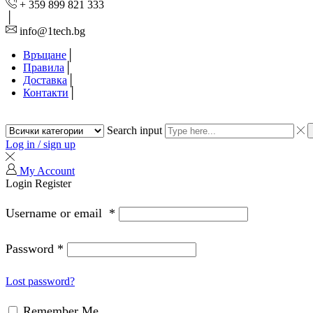
+ 359 899 821 333
info@1tech.bg
Връщане
Правила
Доставка
Контакти
Search input
Log in / sign up
My Account
Login
Register
Username or email
*
Password
*
Lost password?
Remember Me