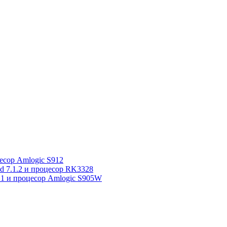
сор Amlogic S912
7.1.2 и процесор RK3328
1 и процесор Amlogic S905W