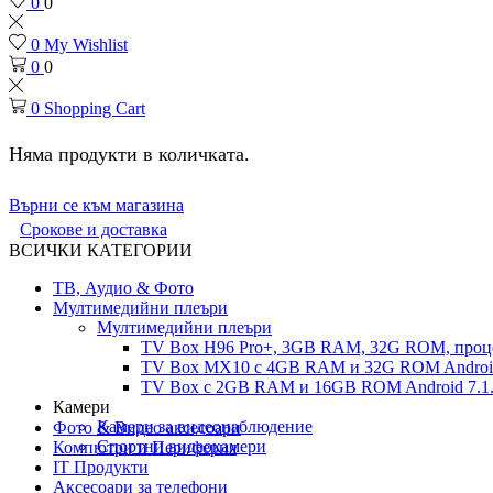
0
0
0
My Wishlist
0
0
0
Shopping Cart
Няма продукти в количката.
Върни се към магазина
Срокове и доставка
ВСИЧКИ КАТЕГОРИИ
ТВ, Аудио & Фото
Мултимедийни плеъри
Мултимедийни плеъри
TV Box H96 Pro+, 3GB RAM, 32G ROM, проце
TV Box MX10 с 4GB RAM и 32G ROM Android 
TV Box с 2GB RAM и 16GВ ROM Android 7.1.
Камери
Камери за видеонаблюдение
Фото & Видео аксесоари
Спортни видеокамери
Компютри и Периферия
IT Продукти
Аксесоари за телефони