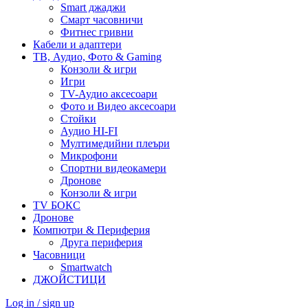
Smart джаджи
Смарт часовничи
Фитнес гривни
Кабели и адаптери
ТВ, Аудио, Фото & Gaming
Конзоли & игри
Игри
TV-Аудио аксесоари
Фото и Видео аксесоари
Стойки
Аудио HI-FI
Мултимедийни плеъри
Микрофони
Спортни видеокамери
Дронове
Конзоли & игри
TV БОКС
Дронове
Компютри & Периферия
Друга периферия
Часовници
Smartwatch
ДЖОЙСТИЦИ
Log in / sign up