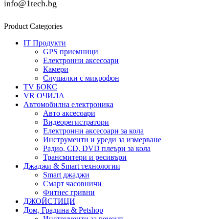
info@1tech.bg
Product Categories
IT Продукти
GPS приемници
Електронни аксесоари
Камери
Слушалки с микрофон
TV БОКС
VR ОЧИЛА
Автомобилна електроника
Авто аксесоари
Видеорегистратори
Електронни аксесоари за кола
Инструменти и уреди за измерване
Радио, CD, DVD плеъри за кола
Трансмитери и ресивъри
Джаджи & Smart технологии
Smart джаджи
Смарт часовничи
Фитнес гривни
ДЖОЙСТИЦИ
Дом, Градина & Petshop
Инструменти за ремонт