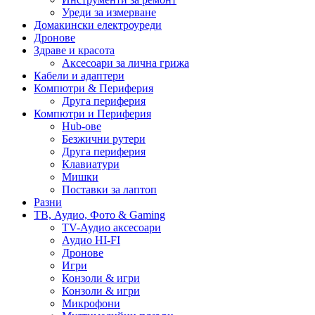
Уреди за измерване
Домакински електроуреди
Дронове
Здраве и красота
Аксесоари за лична грижа
Кабели и адаптери
Компютри & Периферия
Друга периферия
Компютри и Периферия
Hub-ове
Безжични рутери
Друга периферия
Клавиатури
Мишки
Поставки за лаптоп
Разни
ТВ, Аудио, Фото & Gaming
TV-Аудио аксесоари
Аудио HI-FI
Дронове
Игри
Конзоли & игри
Конзоли & игри
Микрофони