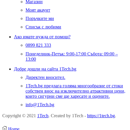
Магазин
Моят акаунт
Поръчките ми
Списък с любими
Ако имате нужда от помощ?
0899 821 333
Понеделник-Петък: 9:00-17:00 Събота: 09:00 –
13:00
Добре дошли на сайта 1Tech.bg
Директен вносител.
1Tech.bg предлага голяма многообразие от стоки
собствен внос на изключително атрактивни цени,
които сигурни сме ще харесате и оцените.
info@1Tech.bg
Copyright © 2021
1Tech
. Created by 1Tech -
https://1tech.bg
.
Home