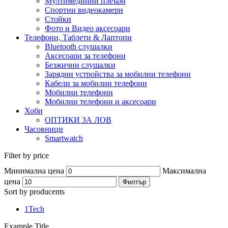
Мултимедийни плеъри
Спортни видеокамери
Стойки
Фото и Видео аксесоари
Телефони, Таблети & Лаптопи
Bluetooth слушалки
Аксесоари за телефони
Безжични слушалки
Зарядни устройства за мобилни телефони
Кабели за мобилни телефони
Мобилни телефони
Мобилни телефони и аксесоари
Хоби
ОПТИКИ ЗА ЛОВ
Часовници
Smartwatch
Filter by price
Минимална цена
Максимална
цена
Филтър
Sort by producents
1Tech
Example Title