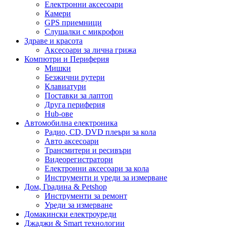
Електронни аксесоари
Камери
GPS приемници
Слушалки с микрофон
Здраве и красота
Аксесоари за лична грижа
Компютри и Периферия
Мишки
Безжични рутери
Клавиатури
Поставки за лаптоп
Друга периферия
Hub-ове
Автомобилна електроника
Радио, CD, DVD плеъри за кола
Авто аксесоари
Трансмитери и ресивъри
Видеорегистратори
Електронни аксесоари за кола
Инструменти и уреди за измерване
Дом, Градина & Petshop
Инструменти за ремонт
Уреди за измерване
Домакински електроуреди
Джаджи & Smart технологии