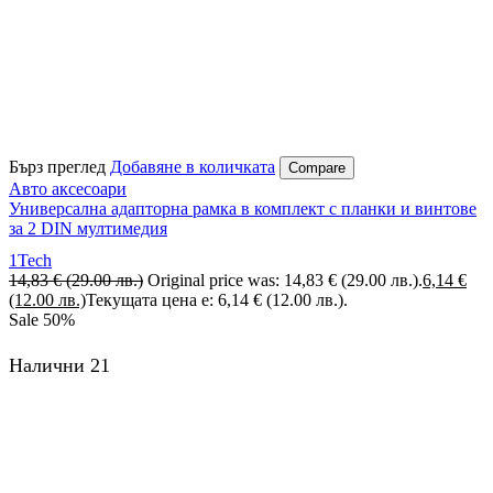
Бърз преглед
Добавяне в количката
Compare
Авто аксесоари
Универсална адапторна рамка в комплект с планки и винтове
за 2 DIN мултимедия
1Tech
14,83
€
(29.00 лв.)
Original price was: 14,83 € (29.00 лв.).
6,14
€
(12.00 лв.)
Текущата цена е: 6,14 € (12.00 лв.).
Sale
50%
Налични 21