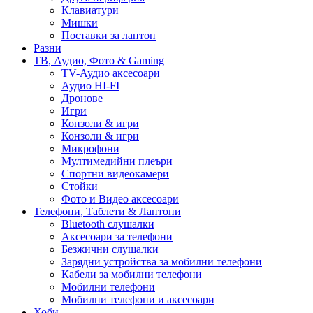
Клавиатури
Мишки
Поставки за лаптоп
Разни
ТВ, Аудио, Фото & Gaming
TV-Аудио аксесоари
Аудио HI-FI
Дронове
Игри
Конзоли & игри
Конзоли & игри
Микрофони
Мултимедийни плеъри
Спортни видеокамери
Стойки
Фото и Видео аксесоари
Телефони, Таблети & Лаптопи
Bluetooth слушалки
Аксесоари за телефони
Безжични слушалки
Зарядни устройства за мобилни телефони
Кабели за мобилни телефони
Мобилни телефони
Мобилни телефони и аксесоари
Хоби