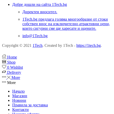
Добре дошли на сайта 1Tech.bg
Директен вносител.
1Tech.bg предлага голяма многообразие от стоки
собствен внос на изключително атрактивни цени,
които сигурни сме ще харесате и оцените.
info@1Tech.bg
Copyright © 2021
1Tech
. Created by 1Tech -
https://1tech.bg
.
Home
Shop
0
Wishlist
Delivery
More
More
Начало
Магазин
Новини
Правила за доставка
Контакти