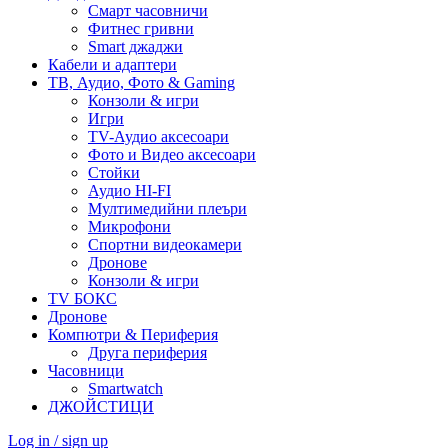
Смарт часовничи
Фитнес гривни
Smart джаджи
Кабели и адаптери
ТВ, Аудио, Фото & Gaming
Конзоли & игри
Игри
TV-Аудио аксесоари
Фото и Видео аксесоари
Стойки
Аудио HI-FI
Мултимедийни плеъри
Микрофони
Спортни видеокамери
Дронове
Конзоли & игри
TV БОКС
Дронове
Компютри & Периферия
Друга периферия
Часовници
Smartwatch
ДЖОЙСТИЦИ
Log in / sign up