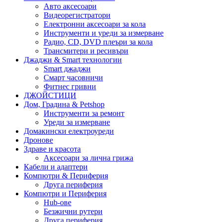
Авто аксесоари
Видеорегистратори
Електронни аксесоари за кола
Инструменти и уреди за измерване
Радио, CD, DVD плеъри за кола
Трансмитери и ресивъри
Джаджи & Smart технологии
Smart джаджи
Смарт часовничи
Фитнес гривни
ДЖОЙСТИЦИ
Дом, Градина & Petshop
Инструменти за ремонт
Уреди за измерване
Домакински електроуреди
Дронове
Здраве и красота
Аксесоари за лична грижа
Кабели и адаптери
Компютри & Периферия
Друга периферия
Компютри и Периферия
Hub-ове
Безжични рутери
Друга периферия