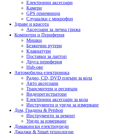
Електронни аксесоари
Камери
GPS приемници
Слушалки с микрофон
Здраве и красота
Аксесоари за лична грижа
Компютри и Периферия
Мишки
Безжични рутери
Клавиатури
Поставки за лаптоп
Друга периферия
Hub-ове
Автомобилна електроника
Радио, CD, DVD плеъри за кола
Авто аксесоари
Трансмитери и ресивъри
Видеорегистратори
Електронни аксесоари за кола
Инструменти и уреди за измерване
Дом, Градина & Petshop
Инструменти за ремонт
Уреди за измерване
Домакински електроуреди
Джаджи & Smart технологии