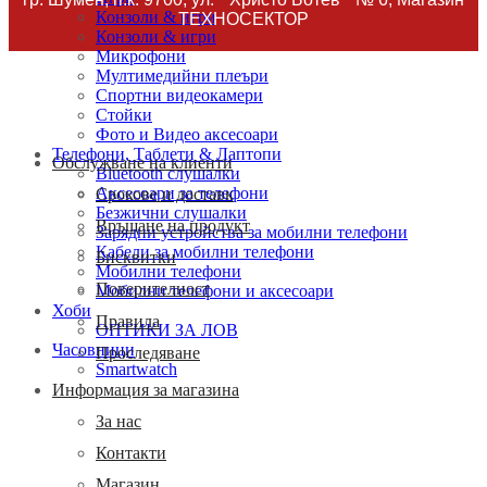
Конзоли & игри
ТЕХНОСЕКТОР
Конзоли & игри
Микрофони
Мултимедийни плеъри
Спортни видеокамери
Стойки
Фото и Видео аксесоари
Телефони, Таблети & Лаптопи
Обслужване на клиенти
Bluetooth слушалки
Аксесоари за телефони
Срокове и доставк
Безжични слушалки
Връщане на продукт
Зарядни устройства за мобилни телефони
Кабели за мобилни телефони
Бисквитки
Мобилни телефони
Поверителност
Мобилни телефони и аксесоари
Хоби
Правила
ОПТИКИ ЗА ЛОВ
Часовници
Проследяване
Smartwatch
Информация за магазина
За нас
Контакти
Магазин