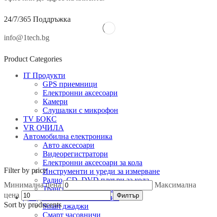
24/7/365 Поддръжка
info@1tech.bg
Product Categories
IT Продукти
GPS приемници
Електронни аксесоари
Камери
Слушалки с микрофон
TV БОКС
VR ОЧИЛА
Автомобилна електроника
Авто аксесоари
Видеорегистратори
Електронни аксесоари за кола
Filter by price
Инструменти и уреди за измерване
Радио, CD, DVD плеъри за кола
Минимална цена
Максимална
Трансмитери и ресивъри
цена
Филтър
Джаджи & Smart технологии
Sort by producents
Smart джаджи
EXAMPLE TITLE
Смарт часовничи