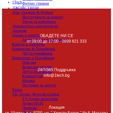
1Tech
Фитнес гривни
Door sit amet, consectetur adip iscing elit, sed do ore magna
ДЖОЙСТИЦИ
lorem ipsum sit.
Дом, Градина & Petshop
Инструменти за ремонт
View more
Уреди за измерване
Домакински електроуреди
Дронове
Здраве и красота
ОБАДЕТЕ НИ СЕ
Аксесоари за лична грижа
от 09:00 до 17:00 - 0899 821 333
Кабели и адаптери
Компютри & Периферия
Друга периферия
Компютри и Периферия
Hub-ове
Безжични рутери
24/7/365 Поддръжка
Друга периферия
info@1tech.bg
Клавиатури
Мишки
Поставки за лаптоп
Разни
ТВ, Аудио, Фото & Gaming
TV-Аудио аксесоари
Аудио HI-FI
Локация
Дронове
Игри
гр. Шумен, п.к. 9700, ул. " Христо Ботев " № 6, Магазин