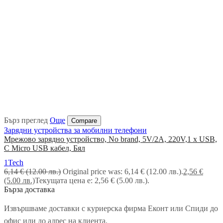
Бърз преглед
Още
Compare
Зарядни устройства за мобилни телефони
Мрежово зарядно устройство, No brand, 5V/2A, 220V,1 x USB,
С Micro USB кабел, Бял
1Tech
6,14
€
(12.00 лв.)
Original price was: 6,14 € (12.00 лв.).
2,56
€
(5.00 лв.)
Текущата цена е: 2,56 € (5.00 лв.).
Бърза доставка
Извършваме доставки с куриерска фирма Еконт или Спиди до
офис или до адрес на клиента.