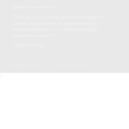
Директен вносител.
Smartwatch
1Tech.bg предлага голяма многообразие от
стоки собствен внос на изключително
атрактивни цени, които сигурни сме ще
харесате и оцените.
info@1Tech.bg
Copyright © 2021
1Tech
. Created by 1Tech -
https://1tech.bg
.