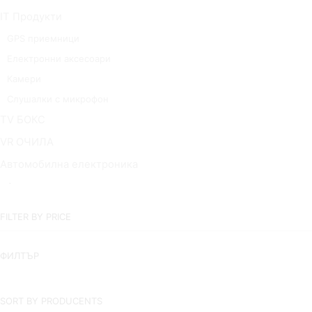
IT Продукти
GPS приемници
Електронни аксесоари
Камери
Слушалки с микрофон
TV БОКС
VR ОЧИЛА
Автомобилна електроника
Авто аксесоари
Видеорегистратори
FILTER BY PRICE
Електронни аксесоари за кола
Инструменти и уреди за измерване
ФИЛТЪР
Радио, CD, DVD плеъри за кола
Трансмитери и ресивъри
SORT BY PRODUCENTS
Джаджи & Smart технологии