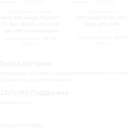
преглед
преглед
Електронни аксесоари
GPS приемници
Мини GPS тракер 1Tech GF-
GPS тракер GF-22, GPS,
22, App 365GPS, GPS, GSM,
GSM, LBS и WIFI
LBS, WIFI позициониране
1Tech
Original
50,62
€
(99.00 лв.)
30,17
€
Original
50,62
€
(99.00 лв.)
30,17
€
Текущата
price
(59.00 лв.)
Текущата
price
(59.00 лв.)
цена
was:
цена
was:
е:
50,62 €
е:
50,62 €
30,17 €
(99.00
30,17 €
(99.00
Бърза доставка
(59.00
лв.).
(59.00
лв.).
лв.).
лв.).
Извършваме доставки с куриерска фирма Еконт или Спиди
до офис или до адрес на клиента.
24/7/365 Поддръжка
info@1tech.bg
PRODUCT CATEGORIES