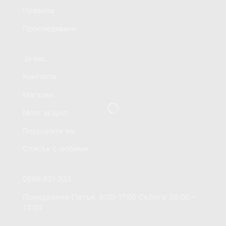
Микрофони
Правила
Мултимедийни плеъри
Проследяване
Спортни видеокамери
Информация за магазина
Стойки
За нас
Фото и Видео аксесоари
Телефони, Таблети & Лаптопи
Контакти
Bluetooth слушалки
Магазин
Аксесоари за телефони
Моят акаунт
Безжични слушалки
Поръчките ми
Зарядни устройства за мобилни телефони
Кабели за мобилни телефони
Списък с любими
Ако имате нужда от помощ?
Мобилни телефони
Мобилни телефони и аксесоари
0899 821 333
Хоби
Понеделник-Петък: 9:00-17:00 Събота: 09:00 –
13:00
ОПТИКИ ЗА ЛОВ
Добре дошли на сайта 1Tech.bg
Часовници