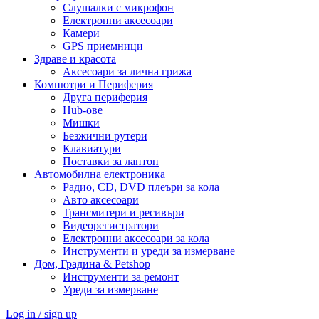
Слушалки с микрофон
Електронни аксесоари
Камери
GPS приемници
Здраве и красота
Аксесоари за лична грижа
Компютри и Периферия
Друга периферия
Hub-ове
Мишки
Безжични рутери
Клавиатури
Поставки за лаптоп
Автомобилна електроника
Радио, CD, DVD плеъри за кола
Авто аксесоари
Трансмитери и ресивъри
Видеорегистратори
Електронни аксесоари за кола
Инструменти и уреди за измерване
Дом, Градина & Petshop
Инструменти за ремонт
Уреди за измерване
Log in / sign up