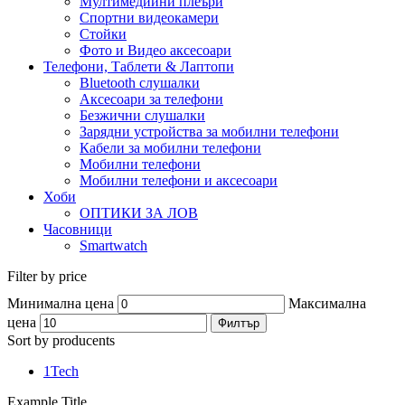
Мултимедийни плеъри
Спортни видеокамери
Стойки
Фото и Видео аксесоари
Телефони, Таблети & Лаптопи
Bluetooth слушалки
Аксесоари за телефони
Безжични слушалки
Зарядни устройства за мобилни телефони
Кабели за мобилни телефони
Мобилни телефони
Мобилни телефони и аксесоари
Хоби
ОПТИКИ ЗА ЛОВ
Часовници
Smartwatch
Filter by price
Минимална цена
Максимална
цена
Филтър
Sort by producents
1Tech
Example Title