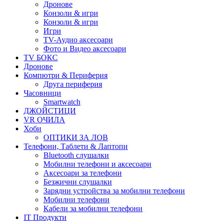
Дронове
Конзоли & игри
Конзоли & игри
Игри
TV-Аудио аксесоари
Фото и Видео аксесоари
TV БОКС
Дронове
Компютри & Периферия
Друга периферия
Часовници
Smartwatch
ДЖОЙСТИЦИ
VR ОЧИЛА
Хоби
ОПТИКИ ЗА ЛОВ
Телефони, Таблети & Лаптопи
Bluetooth слушалки
Мобилни телефони и аксесоари
Аксесоари за телефони
Безжични слушалки
Зарядни устройства за мобилни телефони
Мобилни телефони
Кабели за мобилни телефони
IT Продукти