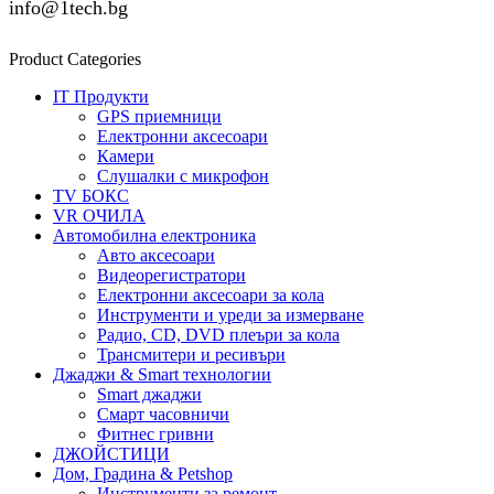
info@1tech.bg
Product Categories
IT Продукти
GPS приемници
Електронни аксесоари
Камери
Слушалки с микрофон
TV БОКС
VR ОЧИЛА
Автомобилна електроника
Авто аксесоари
Видеорегистратори
Електронни аксесоари за кола
Инструменти и уреди за измерване
Радио, CD, DVD плеъри за кола
Трансмитери и ресивъри
Джаджи & Smart технологии
Smart джаджи
Смарт часовничи
Фитнес гривни
ДЖОЙСТИЦИ
Дом, Градина & Petshop
Инструменти за ремонт