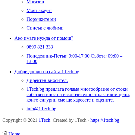
Магазин
Моят акаунт
Поръчките ми
Списък с любими
Ако имате нужда от помощ?
0899 821 333
Понеделник-Петък: 9:00-17:00 Събота: 09:00 –
13:00
Добре дошли на сайта 1Tech.bg
Директен вносител.
1Tech.bg предлага голяма многообразие от стоки
собствен внос на изключително атрактивни цени,
които сигурни сме ще харесате и оцените.
info@1Tech.bg
Copyright © 2021
1Tech
. Created by 1Tech -
https://1tech.bg
.
Home