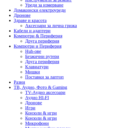
Уреди за измерване
Домакински електроуреди
Дронове
Здраве и красота
Аксесоари за лична грижа
Кабели и адаптери
Компютри & Периферия
Друга периферия
Компютри и Периферия
Hub-ове
Безжични рутери
Друга периферия
Клавиатури
Мишки
Поставки за лаптоп
Разни
ТВ, Аудио, Фото & Gaming
TV-Аудио аксесоари
Аудио HI-FI
Дронове
Игри
Конзоли & игри
Конзоли & игри
Микрофони