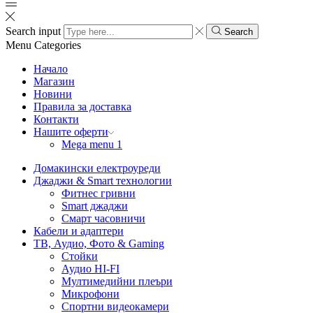
Search input
Search
Menu
Categories
Начало
Магазин
Новини
Правила за доставка
Контакти
Нашите оферти
Mega menu 1
Домакински електроуреди
Джаджи & Smart технологии
Фитнес гривни
Smart джаджи
Смарт часовничи
Кабели и адаптери
ТВ, Аудио, Фото & Gaming
Стойки
Аудио HI-FI
Мултимедийни плеъри
Микрофони
Спортни видеокамери