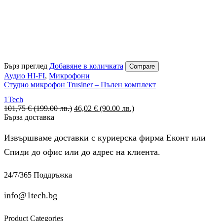
Бърз преглед
Добавяне в количката
Compare
Аудио HI-FI
,
Микрофони
Студио микрофон Trusiner – Пълен комплект
1Tech
101,75
€
(199.00 лв.)
Original
46,02
€
(90.00 лв.)
Текущата
Бърза доставка
price
цена
was:
е:
101,75 €
46,02 €
Извършваме доставки с куриерска фирма Еконт или
(199.00
(90.00
Спиди до офис или до адрес на клиента.
лв.).
лв.).
24/7/365 Поддръжка
info@1tech.bg
Product Categories