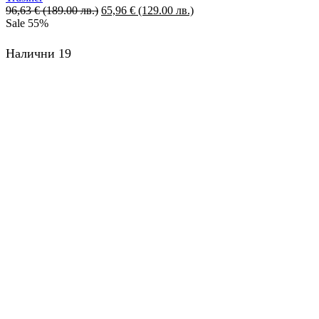
96,63
€
(189.00 лв.)
Original
65,96
€
(129.00 лв.)
Текущата
Sale
55%
price
цена
was:
е:
96,63 €
65,96 €
Налични 19
(189.00
(129.00
лв.).
лв.).