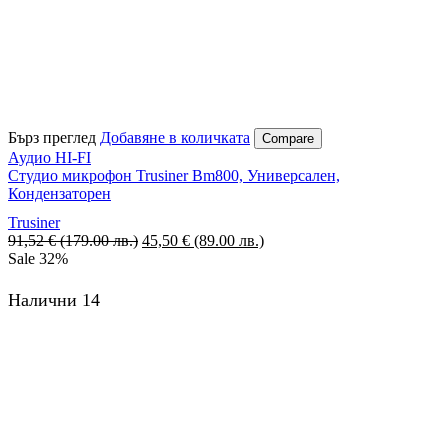
Бърз преглед
Добавяне в количката
Compare
Аудио HI-FI
Студио микрофон Trusiner Bm800, Универсален,
Кондензаторен
Trusiner
91,52
€
(179.00 лв.)
Original
45,50
€
(89.00 лв.)
Текущата
Sale
32%
price
цена
was:
е:
91,52 €
45,50 €
Налични 14
(179.00
(89.00
лв.).
лв.).