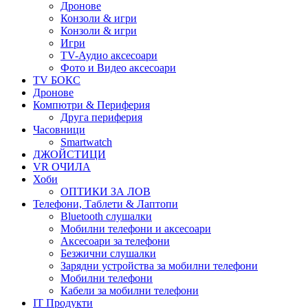
Дронове
Конзоли & игри
Конзоли & игри
Игри
TV-Аудио аксесоари
Фото и Видео аксесоари
TV БОКС
Дронове
Компютри & Периферия
Друга периферия
Часовници
Smartwatch
ДЖОЙСТИЦИ
VR ОЧИЛА
Хоби
ОПТИКИ ЗА ЛОВ
Телефони, Таблети & Лаптопи
Bluetooth слушалки
Мобилни телефони и аксесоари
Аксесоари за телефони
Безжични слушалки
Зарядни устройства за мобилни телефони
Мобилни телефони
Кабели за мобилни телефони
IT Продукти