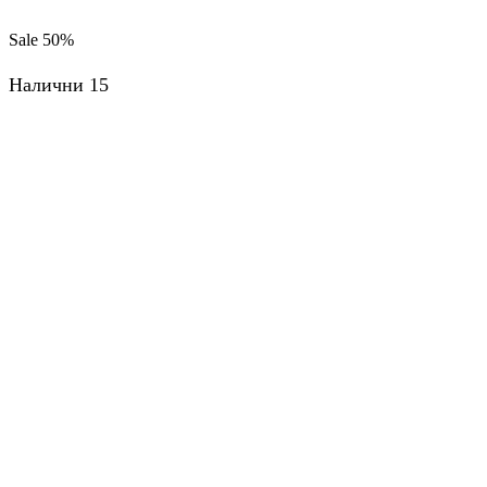
продукти
на
Sale
50%
страница
Налични 15