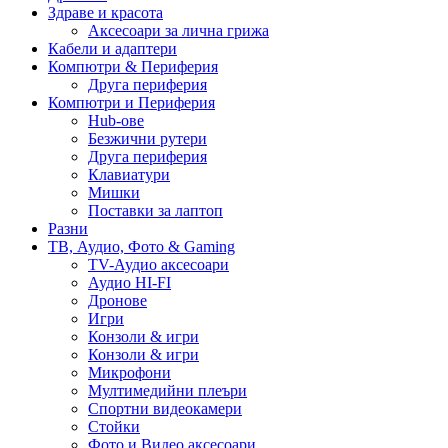
Здраве и красота
Аксесоари за лична грижа
Кабели и адаптери
Компютри & Периферия
Друга периферия
Компютри и Периферия
Hub-ове
Безжични рутери
Друга периферия
Клавиатури
Мишки
Поставки за лаптоп
Разни
ТВ, Аудио, Фото & Gaming
TV-Аудио аксесоари
Аудио HI-FI
Дронове
Игри
Конзоли & игри
Конзоли & игри
Микрофони
Мултимедийни плеъри
Спортни видеокамери
Стойки
Фото и Видео аксесоари