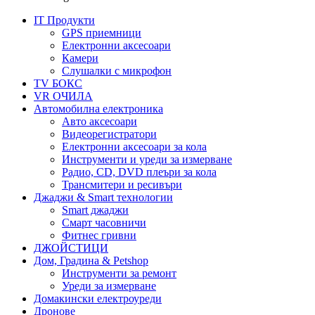
IT Продукти
GPS приемници
Електронни аксесоари
Камери
Слушалки с микрофон
TV БОКС
VR ОЧИЛА
Автомобилна електроника
Авто аксесоари
Видеорегистратори
Електронни аксесоари за кола
Инструменти и уреди за измерване
Радио, CD, DVD плеъри за кола
Трансмитери и ресивъри
Джаджи & Smart технологии
Smart джаджи
Смарт часовничи
Фитнес гривни
ДЖОЙСТИЦИ
Дом, Градина & Petshop
Инструменти за ремонт
Уреди за измерване
Домакински електроуреди
Дронове