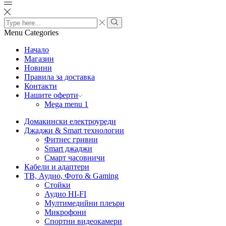
Search
input
Search
Menu
Categories
Начало
Магазин
Новини
Правила за доставка
Контакти
Нашите оферти
Mega menu 1
Домакински електроуреди
Джаджи & Smart технологии
Фитнес гривни
Smart джаджи
Смарт часовничи
Кабели и адаптери
ТВ, Аудио, Фото & Gaming
Стойки
Аудио HI-FI
Мултимедийни плеъри
Микрофони
Спортни видеокамери