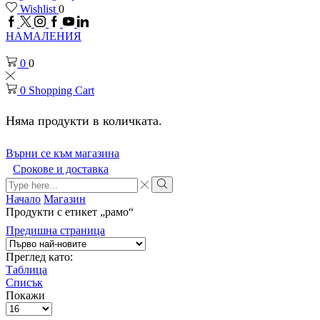
Wishlist
0
Facebook
Twitter
Instagram
Google
Youtube
Linkedin
plus
НАМАЛЕНИЯ
0
0
0
Shopping Cart
Няма продукти в количката.
Върни се към магазина
Срокове и доставка
Search
input
Search
Начало
Магазин
Продукти с етикет „рамо“
Предишна страница
Преглед като:
Таблица
Списък
Покажи
Брой