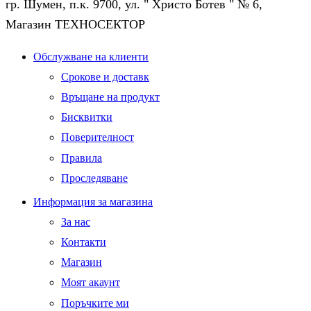
гр. Шумен, п.к. 9700, ул. " Христо Ботев " № 6,
Магазин ТЕХНОСЕКТОР
Facebook
Twitter
Instagram
Pinterest
Linkedin
Youtube
Vimeo
Обслужване на клиенти
Срокове и доставк
Връщане на продукт
Бисквитки
Поверителност
Правила
Проследяване
Информация за магазина
За нас
Контакти
Магазин
Моят акаунт
Поръчките ми