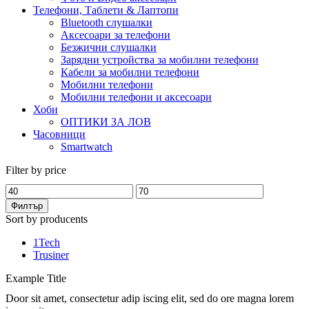
Телефони, Таблети & Лаптопи
Bluetooth слушалки
Аксесоари за телефони
Безжични слушалки
Зарядни устройства за мобилни телефони
Кабели за мобилни телефони
Мобилни телефони
Мобилни телефони и аксесоари
Хоби
ОПТИКИ ЗА ЛОВ
Часовници
Smartwatch
Filter by price
Минимална
Максимална
цена
цена
Филтър
Sort by producents
1Tech
Trusiner
Example Title
Door sit amet, consectetur adip iscing elit, sed do ore magna lorem