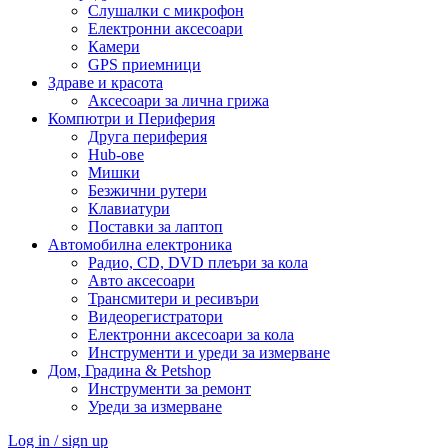
Слушалки с микрофон
Електронни аксесоари
Камери
GPS приемници
Здраве и красота
Аксесоари за лична грижа
Компютри и Периферия
Друга периферия
Hub-ове
Мишки
Безжични рутери
Клавиатури
Поставки за лаптоп
Автомобилна електроника
Радио, CD, DVD плеъри за кола
Авто аксесоари
Трансмитери и ресивъри
Видеорегистратори
Електронни аксесоари за кола
Инструменти и уреди за измерване
Дом, Градина & Petshop
Инструменти за ремонт
Уреди за измерване
Log in / sign up