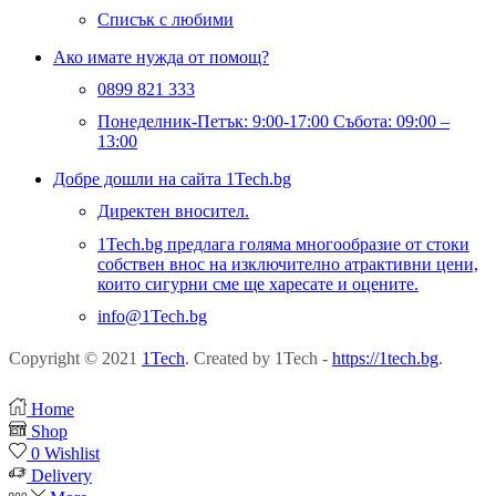
Списък с любими
Ако имате нужда от помощ?
0899 821 333
Понеделник-Петък: 9:00-17:00 Събота: 09:00 –
13:00
Добре дошли на сайта 1Tech.bg
Директен вносител.
1Tech.bg предлага голяма многообразие от стоки
собствен внос на изключително атрактивни цени,
които сигурни сме ще харесате и оцените.
info@1Tech.bg
Copyright © 2021
1Tech
. Created by 1Tech -
https://1tech.bg
.
Home
Shop
0
Wishlist
Delivery