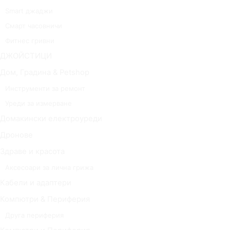
Smart джаджи
Смарт часовничи
Фитнес гривни
ДЖОЙСТИЦИ
Дом, Градина & Petshop
Инструменти за ремонт
Уреди за измерване
Домакински електроуреди
Дронове
Здраве и красота
Аксесоари за лична грижа
Кабели и адаптери
Компютри & Периферия
Друга периферия