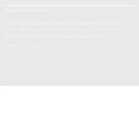
Директен вносител.
1Tech.bg предлага голяма многообразие от стоки
собствен внос на изключително атрактивни цени,
които сигурни сме ще харесате и оцените.
info@1Tech.bg
Copyright © 2021
1Tech
. Created by 1Tech -
https://1tech.bg
.