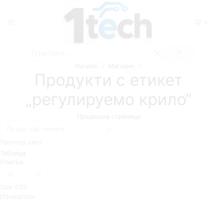
0
SEARCH
Search
Начало
Магазин
input
Продукти с етикет
„регулируемо крило“
Предишна страница
Преглед като:
Таблица
Списък
Брой
продукти
Sale
53%
на
Изчерпан
страница