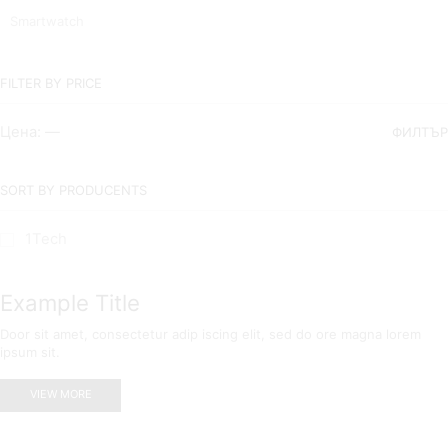
Smartwatch
FILTER BY PRICE
Цена:
—
ФИЛТЪР
SORT BY PRODUCENTS
1Tech
Example Title
Door sit amet, consectetur adip iscing elit, sed do ore magna lorem
ipsum sit.
VIEW MORE