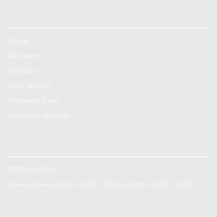
ИНФОРМАЦИЯ ЗА МАГАЗИНА
За нас
Контакти
Магазин
Моят акаунт
Поръчките ми
Списък с любими
АКО ИМАТЕ НУЖДА ОТ ПОМОЩ?
0899 821 333
Понеделник-Петък: 9:00-17:00 Събота: 09:00 – 13:00
ДОБРЕ ДОШЛИ НА САЙТА 1TECH.BG