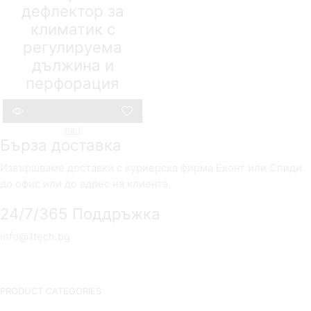
дефлектор за
климатик с
регулируема
дължина и
перфорация
1Tech
15,00
€
(29.34 лв.)
Original
7,00
€
(13.69
лв.)
Текущата
price
Compare
Бърза доставка
цена
was:
е:
15,00 €
7,00 €
(29.34
Извършваме доставки с куриерска фирма Еконт или Спиди
(13.69
лв.).
до офис или до адрес на клиента.
лв.).
24/7/365 Поддръжка
info@1tech.bg
PRODUCT CATEGORIES