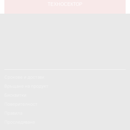
ТЕХНОСЕКТОР
Facebook
Twitter
Instagram
Pinterest
Linkedin
Youtube
Vimeo
ОБСЛУЖВАНЕ НА КЛИЕНТИ
Срокове и доставк
Връщане на продукт
Бисквитки
Поверителност
Правила
Проследяване