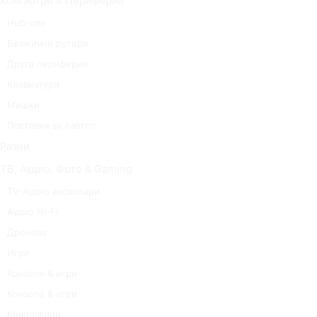
Компютри и Периферия
Hub-ове
Безжични рутери
Друга периферия
Клавиатури
Мишки
Поставки за лаптоп
Разни
ТВ, Аудио, Фото & Gaming
TV-Аудио аксесоари
Аудио HI-FI
Дронове
Игри
Конзоли & игри
Конзоли & игри
Микрофони