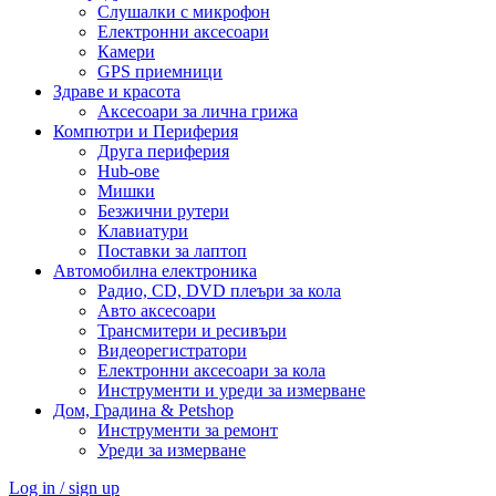
Слушалки с микрофон
Електронни аксесоари
Камери
GPS приемници
Здраве и красота
Аксесоари за лична грижа
Компютри и Периферия
Друга периферия
Hub-ове
Мишки
Безжични рутери
Клавиатури
Поставки за лаптоп
Автомобилна електроника
Радио, CD, DVD плеъри за кола
Авто аксесоари
Трансмитери и ресивъри
Видеорегистратори
Електронни аксесоари за кола
Инструменти и уреди за измерване
Дом, Градина & Petshop
Инструменти за ремонт
Уреди за измерване
Log in / sign up