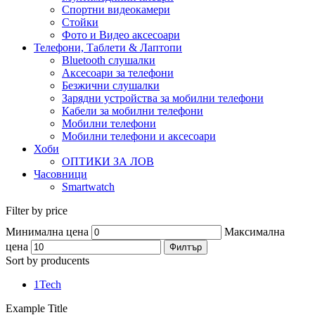
Спортни видеокамери
Стойки
Фото и Видео аксесоари
Телефони, Таблети & Лаптопи
Bluetooth слушалки
Аксесоари за телефони
Безжични слушалки
Зарядни устройства за мобилни телефони
Кабели за мобилни телефони
Мобилни телефони
Мобилни телефони и аксесоари
Хоби
ОПТИКИ ЗА ЛОВ
Часовници
Smartwatch
Filter by price
Минимална цена
Максимална
цена
Филтър
Sort by producents
1Tech
Example Title