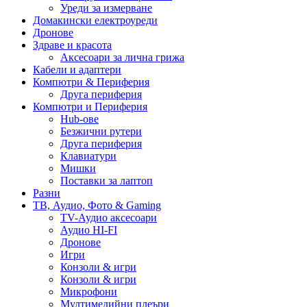
Уреди за измерване
Домакински електроуреди
Дронове
Здраве и красота
Аксесоари за лична грижа
Кабели и адаптери
Компютри & Периферия
Друга периферия
Компютри и Периферия
Hub-ове
Безжични рутери
Друга периферия
Клавиатури
Мишки
Поставки за лаптоп
Разни
ТВ, Аудио, Фото & Gaming
TV-Аудио аксесоари
Аудио HI-FI
Дронове
Игри
Конзоли & игри
Конзоли & игри
Микрофони
Мултимедийни плеъри