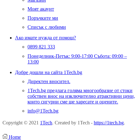
Моят акаунт
Поръчките ми
Списък с любими
Ако имате нужда от помощ?
0899 821 333
Понеделник-Петък: 9:00-17:00 Събота: 09:00 –
13:00
Добре дошли на сайта 1Tech.bg
Директен вносител.
1Tech.bg предлага голяма многообразие от стоки
собствен внос на изключително атрактивни цени,
които сигурни сме ще харесате и оцените.
info@1Tech.bg
Copyright © 2021
1Tech
. Created by 1Tech -
https://1tech.bg
.
Home