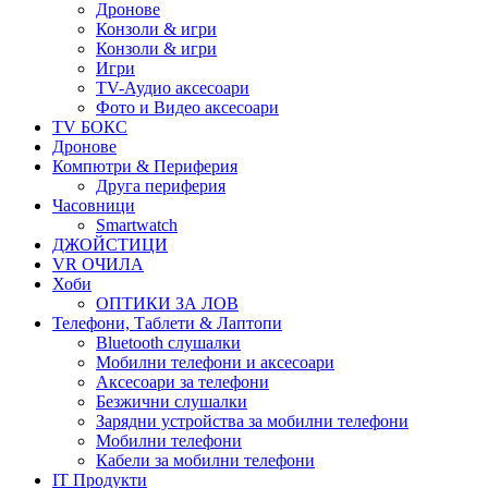
Дронове
Конзоли & игри
Конзоли & игри
Игри
TV-Аудио аксесоари
Фото и Видео аксесоари
TV БОКС
Дронове
Компютри & Периферия
Друга периферия
Часовници
Smartwatch
ДЖОЙСТИЦИ
VR ОЧИЛА
Хоби
ОПТИКИ ЗА ЛОВ
Телефони, Таблети & Лаптопи
Bluetooth слушалки
Мобилни телефони и аксесоари
Аксесоари за телефони
Безжични слушалки
Зарядни устройства за мобилни телефони
Мобилни телефони
Кабели за мобилни телефони
IT Продукти