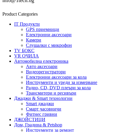
info@1tech.bg
Product Categories
IT Продукти
GPS приемници
Електронни аксесоари
Камери
Слушалки с микрофон
TV БОКС
VR ОЧИЛА
Автомобилна електроника
Авто аксесоари
Видеорегистратори
Електронни аксесоари за кола
Инструменти и уреди за измерване
Радио, CD, DVD плеъри за кола
Трансмитери и ресивъри
Джаджи & Smart технологии
Smart джаджи
Смарт часовничи
Фитнес гривни
ДЖОЙСТИЦИ
Дом, Градина & Petshop
Инструменти за ремонт