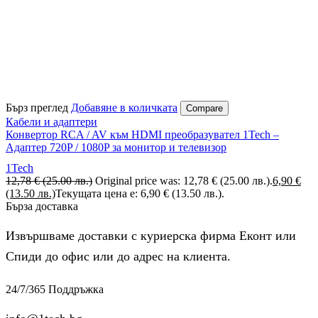
Бърз преглед
Добавяне в количката
Compare
Кабели и адаптери
Конвертор RCA / AV към HDMI преобразувател 1Tech –
Адаптер 720P / 1080P за монитор и телевизор
1Tech
12,78
€
(25.00 лв.)
Original price was: 12,78 € (25.00 лв.).
6,90
€
(13.50 лв.)
Текущата цена е: 6,90 € (13.50 лв.).
Бърза доставка
Извършваме доставки с куриерска фирма Еконт или
Спиди до офис или до адрес на клиента.
24/7/365 Поддръжка