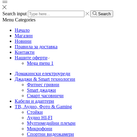
Search input
Search
Menu
Categories
Начало
Магазин
Новини
Правила за доставка
Контакти
Нашите оферти
Mega menu 1
Домакински електроуреди
Джаджи & Smart технологии
Фитнес гривни
Smart джаджи
Смарт часовничи
Кабели и адаптери
ТВ, Аудио, Фото & Gaming
Стойки
Аудио HI-FI
Мултимедийни плеъри
Микрофони
Спортни видеокамери