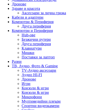
Дронове
Здраве и красота
Аксесоари за лична грижа
Кабели и адаптери
Компютри & Периферия
Друга периферия
Компютри и Периферия
Hub-ове
Безжични рутери
Друга периферия
Клавиатури
Мишки
Поставки за лаптоп
Разни
ТВ, Аудио, Фото & Gaming
TV-Аудио аксесоари
Аудио HI-FI
Дронове
Игри
Конзоли & игри
Конзоли & игри
Микрофони
Мултимедийни плеъри
Спортни видеокамери