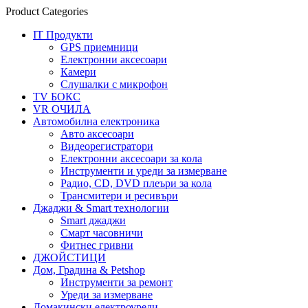
Product Categories
IT Продукти
GPS приемници
Електронни аксесоари
Камери
Слушалки с микрофон
TV БОКС
VR ОЧИЛА
Автомобилна електроника
Авто аксесоари
Видеорегистратори
Електронни аксесоари за кола
Инструменти и уреди за измерване
Радио, CD, DVD плеъри за кола
Трансмитери и ресивъри
Джаджи & Smart технологии
Smart джаджи
Смарт часовничи
Фитнес гривни
ДЖОЙСТИЦИ
Дом, Градина & Petshop
Инструменти за ремонт
Уреди за измерване
Домакински електроуреди