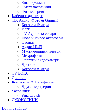
Smart джаджи
Смарт часовничи
Фитнес гривни
Кабели и адаптери
ТВ, Аудио, Фото & Gaming
Конзоли & игри
Игри
TV-Аудио аксесоари
Фото и Видео аксесоари
Стойки
Аудио HI-FI
Мултимедийни плеъри
Микрофони
Спортни видеокамери
Дронове
Конзоли & игри
TV БОКС
Дронове
Компютри & Периферия
Друга периферия
Часовници
Smartwatch
ДЖОЙСТИЦИ
Log in / sign up