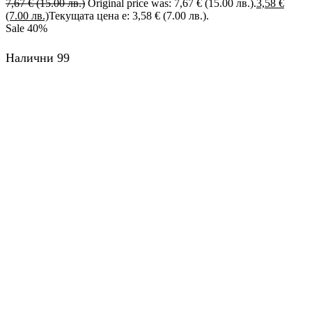
7,67
€
(15.00 лв.)
Original price was: 7,67 € (15.00 лв.).
3,58
€
(7.00 лв.)
Текущата цена е: 3,58 € (7.00 лв.).
Sale
40%
Налични 99