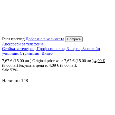
Бърз преглед
Добавяне в количката
Compare
Аксесоари за телефони
Стойка за телефон, Професионална, За офис, За онлайн
училище, Стрийминг, Видео
7,67
€
(15.00 лв.)
Original price was: 7,67 € (15.00 лв.).
4,09
€
(8.00 лв.)
Текущата цена е: 4,09 € (8.00 лв.).
Sale
53%
Налични 148