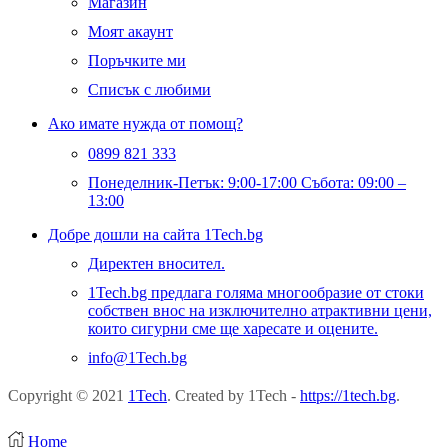
Магазин
Моят акаунт
Поръчките ми
Списък с любими
Ако имате нужда от помощ?
0899 821 333
Понеделник-Петък: 9:00-17:00 Събота: 09:00 –
13:00
Добре дошли на сайта 1Tech.bg
Директен вносител.
1Tech.bg предлага голяма многообразие от стоки
собствен внос на изключително атрактивни цени,
които сигурни сме ще харесате и оцените.
info@1Tech.bg
Copyright © 2021
1Tech
. Created by 1Tech -
https://1tech.bg
.
Home