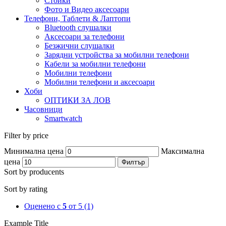
Стойки
Фото и Видео аксесоари
Телефони, Таблети & Лаптопи
Bluetooth слушалки
Аксесоари за телефони
Безжични слушалки
Зарядни устройства за мобилни телефони
Кабели за мобилни телефони
Мобилни телефони
Мобилни телефони и аксесоари
Хоби
ОПТИКИ ЗА ЛОВ
Часовници
Smartwatch
Filter by price
Минимална цена
Максимална
цена
Филтър
Sort by producents
Sort by rating
Оценено с
5
от 5
(1)
Example Title