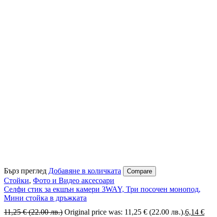
Бърз преглед
Добавяне в количката
Compare
Стойки
,
Фото и Видео аксесоари
Селфи стик за екшън камери 3WAY, Три посочен монопод,
Мини стойка в дръжката
11,25
€
(22.00 лв.)
Original price was: 11,25 € (22.00 лв.).
6,14
€