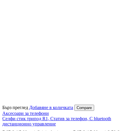
Бърз преглед
Добавяне в количката
Compare
Аксесоари за телефони
Селфи стик трипод R1, Статив за телефон, С bluetooth
дистанционно управление