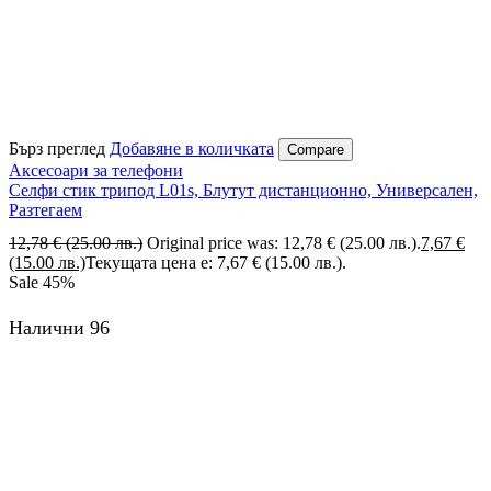
Бърз преглед
Добавяне в количката
Compare
Аксесоари за телефони
Селфи стик трипод L01s, Блутут дистанционно, Универсален,
Разтегаем
12,78
€
(25.00 лв.)
Original price was: 12,78 € (25.00 лв.).
7,67
€
(15.00 лв.)
Текущата цена е: 7,67 € (15.00 лв.).
Sale
45%
Налични 96