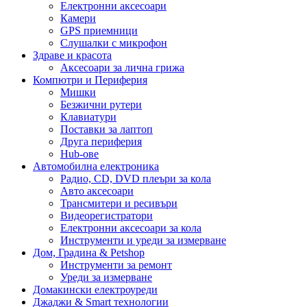
Електронни аксесоари
Камери
GPS приемници
Слушалки с микрофон
Здраве и красота
Аксесоари за лична грижа
Компютри и Периферия
Мишки
Безжични рутери
Клавиатури
Поставки за лаптоп
Друга периферия
Hub-ове
Автомобилна електроника
Радио, CD, DVD плеъри за кола
Авто аксесоари
Трансмитери и ресивъри
Видеорегистратори
Електронни аксесоари за кола
Инструменти и уреди за измерване
Дом, Градина & Petshop
Инструменти за ремонт
Уреди за измерване
Домакински електроуреди
Джаджи & Smart технологии