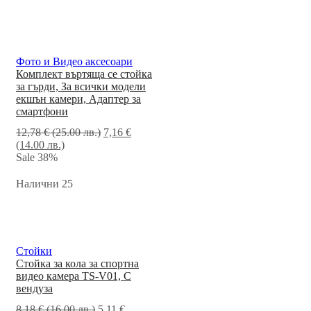
Фото и Видео аксесоари
Комплект въртяща се стойка
за гърди, За всички модели
екшън камери, Адаптер за
смартфони
12,78
€
(25.00 лв.)
7,16
€
(14.00 лв.)
Sale
38%
Налични 25
Стойки
Стойка за кола за спортна
видео камера TS-V01, С
вендуза
8,18
€
(16.00 лв.)
5,11
€