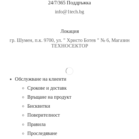
24/7/365 Поддръжка
Безжични рутери
Друга периферия
info@1tech.bg
Клавиатури
Мишки
Поставки за лаптоп
Разни
Локация
ТВ, Аудио, Фото & Gaming
гр. Шумен, п.к. 9700, ул. " Христо Ботев " № 6, Магазин
TV-Аудио аксесоари
ТЕХНОСЕКТОР
Аудио HI-FI
Дронове
Игри
Конзоли & игри
Конзоли & игри
Микрофони
Обслужване на клиенти
Мултимедийни плеъри
Спортни видеокамери
Срокове и доставк
Стойки
Връщане на продукт
Фото и Видео аксесоари
Телефони, Таблети & Лаптопи
Бисквитки
Bluetooth слушалки
Аксесоари за телефони
Поверителност
Безжични слушалки
Правила
Зарядни устройства за мобилни телефони
Кабели за мобилни телефони
Проследяване
Мобилни телефони