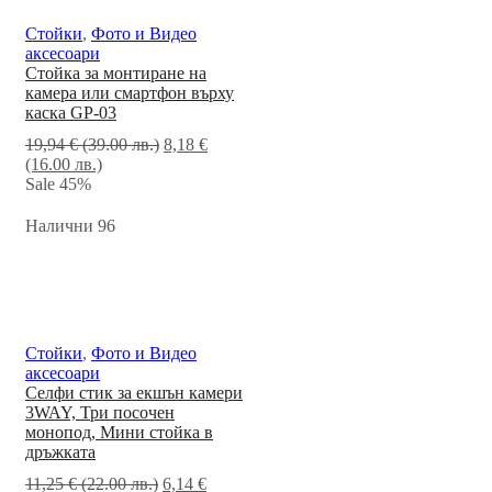
Стойки
,
Фото и Видео
аксесоари
Стойка за монтиране на
камера или смартфон върху
каска GP-03
19,94
€
(39.00 лв.)
8,18
€
(16.00 лв.)
Sale
45%
Налични 96
Стойки
,
Фото и Видео
аксесоари
Селфи стик за екшън камери
3WAY, Три посочен
монопод, Мини стойка в
дръжката
11,25
€
(22.00 лв.)
6,14
€