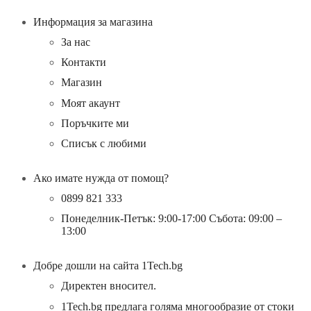
Мобилни телефони и аксесоари
Хоби
Информация за магазина
ОПТИКИ ЗА ЛОВ
За нас
Часовници
Smartwatch
Контакти
Магазин
Моят акаунт
Поръчките ми
Списък с любими
Ако имате нужда от помощ?
0899 821 333
Понеделник-Петък: 9:00-17:00 Събота: 09:00 –
13:00
Добре дошли на сайта 1Tech.bg
Директен вносител.
1Tech.bg предлага голяма многообразие от стоки