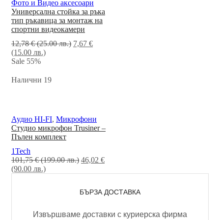
Фото и Видео аксесоари
Универсална стойка за ръка
тип ръкавица за монтаж на
спортни видеокамери
12,78
€
(25.00 лв.)
7,67
€
(15.00 лв.)
Sale
55%
Налични 19
Аудио HI-FI
,
Микрофони
Студио микрофон Trusiner –
Пълен комплект
1Tech
101,75
€
(199.00 лв.)
46,02
€
(90.00 лв.)
БЪРЗА ДОСТАВКА
Извършваме доставки с куриерска фирма