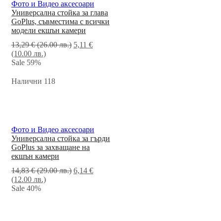
Фото и Видео аксесоари
Универсална стойка за глава
GoPlus, съвместима с всички
модели екшън камери
13,29
€
(26.00 лв.)
5,11
€
(10.00 лв.)
Sale
59%
Налични 118
Фото и Видео аксесоари
Универсална стойка за гърди
GoPlus за захващане на
екшън камери
14,83
€
(29.00 лв.)
6,14
€
(12.00 лв.)
Sale
40%