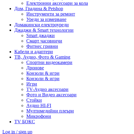
Електронни аксесоари за кола
Дом, Градина & Petshop
Инструменти за ремонт
Уреди за измерване
Домакински електроуреди
Джаджи & Smart технологии
Smart джаджи
Смарт часовничи
Фитнес гривни
Кабели и адаптери
ТВ, Аудио, Фото & Gaming
Спортни видеокамери
Дронове
Конзоли & игри
Конзоли & игри
Игри
TV-Аудио аксесоари
Фото и Видео аксесоари
Стойки
Аудио HI-FI
Мултимедийни плеъри
Микрофони
TV БОКС
Log in / sign up