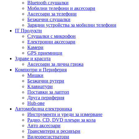
Bluetooth слушалки
Мобилни телефони и аксесоари
Аксесоари за телефони
Безжични слушалки
Зарядни устройства за мобилни телефони
IT Продукти
Слушалки с микрофон
Електронни аксесоари
Камери
GPS приемници
Здраве и красота
Аксесоари за лична грижа
Компютри и Периферия
Мишки
Безжични рутери
Клавиатури
Поставки за лаптоп
Друга периферия
Hub-ове
Автомобилна електроника
Инструменти и уреди за измерване
Радио, CD, DVD плеъри за кола
Авто аксесоари
Трансмитери и ресивъри
Видеорегистратори