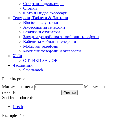
Спортни видеокамери
Стойки
Фото и Видео аксесоари
Телефони, Таблети & Лаптопи
Bluetooth слушалки
Аксесоари за телефони
Безжични слушалки
Зарядни устройства за мобилни телефони
Кабели за мобилни телефони
Мобилни телефони
Мобилни телефони и аксесоари
Хоби
ОПТИКИ ЗА ЛОВ
Часовници
Smartwatch
Filter by price
Минимална цена
Максимална
цена
Филтър
Sort by producents
1Tech
Example Title