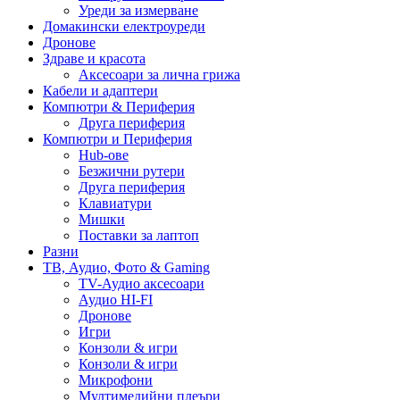
Уреди за измерване
Домакински електроуреди
Дронове
Здраве и красота
Аксесоари за лична грижа
Кабели и адаптери
Компютри & Периферия
Друга периферия
Компютри и Периферия
Hub-ове
Безжични рутери
Друга периферия
Клавиатури
Мишки
Поставки за лаптоп
Разни
ТВ, Аудио, Фото & Gaming
TV-Аудио аксесоари
Аудио HI-FI
Дронове
Игри
Конзоли & игри
Конзоли & игри
Микрофони
Мултимедийни плеъри