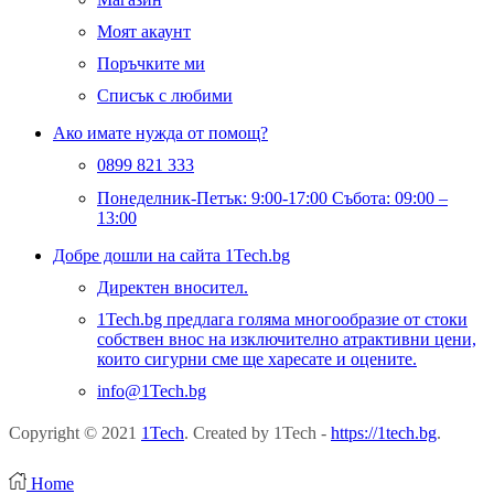
Моят акаунт
Поръчките ми
Списък с любими
Ако имате нужда от помощ?
0899 821 333
Понеделник-Петък: 9:00-17:00 Събота: 09:00 –
13:00
Добре дошли на сайта 1Tech.bg
Директен вносител.
1Tech.bg предлага голяма многообразие от стоки
собствен внос на изключително атрактивни цени,
които сигурни сме ще харесате и оцените.
info@1Tech.bg
Copyright © 2021
1Tech
. Created by 1Tech -
https://1tech.bg
.
Home