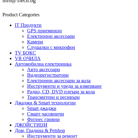
info@1tech.bg
Product Categories
IT Продукти
GPS приемници
Електронни аксесоари
Камери
Слушалки с микрофон
TV БОКС
VR ОЧИЛА
Автомобилна електроника
Авто аксесоари
Видеорегистратори
Електронни аксесоари за кола
Инструменти и уреди за измерване
Радио, CD, DVD плеъри за кола
Трансмитери и ресивъри
Джаджи & Smart технологии
Smart джаджи
Смарт часовничи
Фитнес гривни
ДЖОЙСТИЦИ
Дом, Градина & Petshop
Инструменти за ремонт