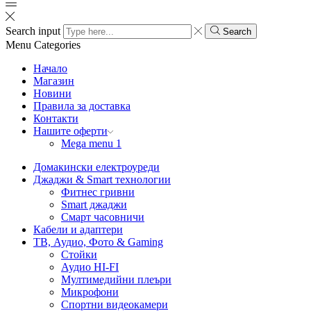
Search input
Search
Menu
Categories
Начало
Магазин
Новини
Правила за доставка
Контакти
Нашите оферти
Mega menu 1
Домакински електроуреди
Джаджи & Smart технологии
Фитнес гривни
Smart джаджи
Смарт часовничи
Кабели и адаптери
ТВ, Аудио, Фото & Gaming
Стойки
Аудио HI-FI
Мултимедийни плеъри
Микрофони
Спортни видеокамери