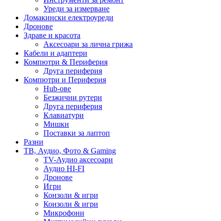
Уреди за измерване
Домакински електроуреди
Дронове
Здраве и красота
Аксесоари за лична грижа
Кабели и адаптери
Компютри & Периферия
Друга периферия
Компютри и Периферия
Hub-ове
Безжични рутери
Друга периферия
Клавиатури
Мишки
Поставки за лаптоп
Разни
ТВ, Аудио, Фото & Gaming
TV-Аудио аксесоари
Аудио HI-FI
Дронове
Игри
Конзоли & игри
Конзоли & игри
Микрофони