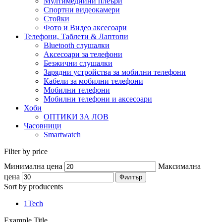
Мултимедийни плеъри
Спортни видеокамери
Стойки
Фото и Видео аксесоари
Телефони, Таблети & Лаптопи
Bluetooth слушалки
Аксесоари за телефони
Безжични слушалки
Зарядни устройства за мобилни телефони
Кабели за мобилни телефони
Мобилни телефони
Мобилни телефони и аксесоари
Хоби
ОПТИКИ ЗА ЛОВ
Часовници
Smartwatch
Filter by price
Минимална цена
Максимална
цена
Филтър
Sort by producents
1Tech
Example Title