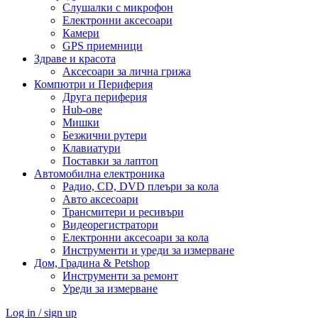
Слушалки с микрофон
Електронни аксесоари
Камери
GPS приемници
Здраве и красота
Аксесоари за лична грижа
Компютри и Периферия
Друга периферия
Hub-ове
Мишки
Безжични рутери
Клавиатури
Поставки за лаптоп
Автомобилна електроника
Радио, CD, DVD плеъри за кола
Авто аксесоари
Трансмитери и ресивъри
Видеорегистратори
Електронни аксесоари за кола
Инструменти и уреди за измерване
Дом, Градина & Petshop
Инструменти за ремонт
Уреди за измерване
Log in / sign up