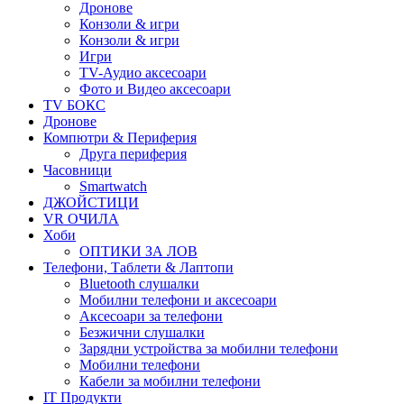
Дронове
Конзоли & игри
Конзоли & игри
Игри
TV-Аудио аксесоари
Фото и Видео аксесоари
TV БОКС
Дронове
Компютри & Периферия
Друга периферия
Часовници
Smartwatch
ДЖОЙСТИЦИ
VR ОЧИЛА
Хоби
ОПТИКИ ЗА ЛОВ
Телефони, Таблети & Лаптопи
Bluetooth слушалки
Мобилни телефони и аксесоари
Аксесоари за телефони
Безжични слушалки
Зарядни устройства за мобилни телефони
Мобилни телефони
Кабели за мобилни телефони
IT Продукти