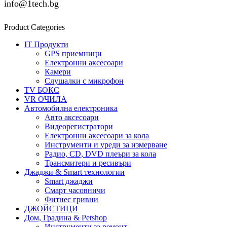
info@1tech.bg
Product Categories
IT Продукти
GPS приемници
Електронни аксесоари
Камери
Слушалки с микрофон
TV БОКС
VR ОЧИЛА
Автомобилна електроника
Авто аксесоари
Видеорегистратори
Електронни аксесоари за кола
Инструменти и уреди за измерване
Радио, CD, DVD плеъри за кола
Трансмитери и ресивъри
Джаджи & Smart технологии
Smart джаджи
Смарт часовничи
Фитнес гривни
ДЖОЙСТИЦИ
Дом, Градина & Petshop
Инструменти за ремонт