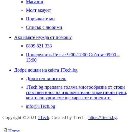
Магазин
Моят акаунт
Поръчките ми
Списък с любими
Ако имате нужда от помощ?
0899 821 333
Понеделник-Петък: 9:00-17:00 Събота: 09:00 –
13:00
Добре дошли на сайта 1Tech.bg
Директен вносител.
1Tech.bg предлага голяма многообразие от стоки
собствен внос на изключително атрактивни цени,
които сигурни сме ще харесате и оцените.
info@1Tech.bg
Copyright © 2021
1Tech
. Created by 1Tech -
https://1tech.bg
.
Home