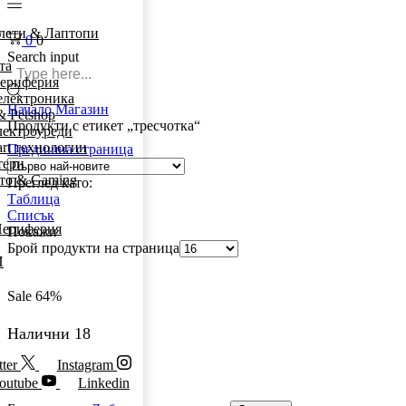
лети & Лаптопи
0
0
Search input
та
ериферия
електроника
Начало
Магазин
& Petshop
Продукти с етикет „тресчотка“
лектроуреди
rt технологии
Предишна страница
тери
то & Gaming
Преглед като:
Таблица
Списък
ериферия
Покажи
Брой продукти на страница
И
Sale
64%
Налични 18
ter
Instagram
outube
Linkedin