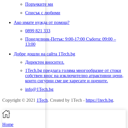
Поръчките ми
Списък с любими
Ако имате нужда от помощ?
0899 821 333
Понеделник-Петък: 9:00-17:00 Събота: 09:00 –
13:00
Добре дошли на сайта 1Tech.bg
Директен вносител.
1Tech.bg предлага голяма многообразие от стоки
собствен внос на изключително атрактивни цени,
които сигурни сме ще харесате и оцените.
info@1Tech.bg
Copyright © 2021
1Tech
. Created by 1Tech -
https://1tech.bg
.
Home